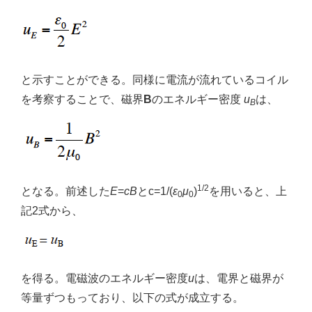
と示すことができる。同様に電流が流れているコイル
を考察することで、磁界
B
のエネルギー密度
u
は、
B
1/2
となる。前述した
E
=
cB
とc=1/(
ε
μ
)
を用いると、上
0
0
記2式から、
を得る。電磁波のエネルギー密度
u
は、電界と磁界が
等量ずつもっており、以下の式が成立する。