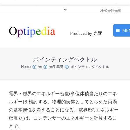
株式会社光響
ME
HOME
ポインティングベクトル
ピックアップ
You are here:
Home
光
光学基礎
ポインティングベクトル
光基礎・光源
光応用・アプリケーショ
電界・磁界のエネルギー密度(単位体積当たりのエネ
ン
ルギー)を検討する。物理的実体としてとらえた両場
の基本属性を考えることになる。電界
E
のエネルギー
サービス
密度
u
は、コンデンサーのエネルギーを計算するこ
E
とで、