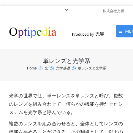
株式会社光響
ME
HOME
単レンズと光学系
ピックアップ
You are here:
Home
光
光学基礎
単レンズと光学系
光基礎・光源
光応用・アプリケーショ
光学の世界では、単一レンズを単レンズと呼び、複数
ン
のレンズを組み合わせて、何らかの機能を持たせたシ
ステムを光学系と呼んでいる。
サービス
複数のレンズを組み合わせると、全体としてレンズの
機能を高めることができる。その利点として、以下の