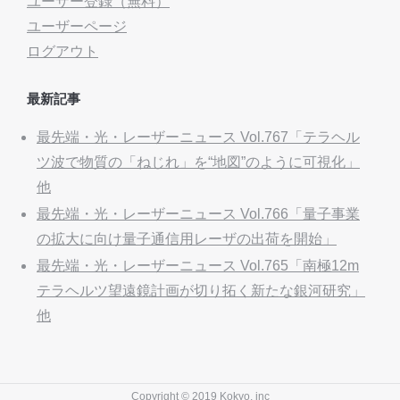
ユーザー登録（無料）
ユーザーページ
ログアウト
最新記事
最先端・光・レーザーニュース Vol.767「テラヘル
ツ波で物質の「ねじれ」を“地図”のように可視化」
他
最先端・光・レーザーニュース Vol.766「量子事業
の拡大に向け量子通信用レーザの出荷を開始」
最先端・光・レーザーニュース Vol.765「南極12m
テラヘルツ望遠鏡計画が切り拓く新たな銀河研究」
他
Copyright © 2019 Kokyo, inc