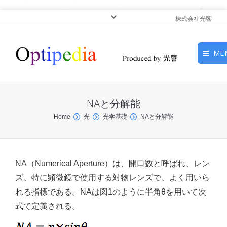
株式会社光響
ME
HOME
NAと分解能
ピックアップ
You are here:
Home
光
光学基礎
NAと分解能
光基礎・光源
光応用・アプリケーショ
NA（Numerical Aperture）は、開口数と呼ばれ、レン
ン
ズ、特に顕微鏡で使用する対物レンズで、よく用いら
れる指標である。NAは図1のように半角θを用いて次
サービス
式で定義される。