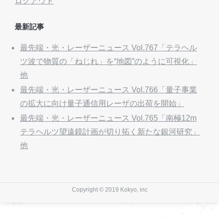
ログアウト
最新記事
最先端・光・レーザーニュース Vol.767「テラヘル
ツ波で物質の「ねじれ」を“地図”のように可視化」
他
最先端・光・レーザーニュース Vol.766「量子事業
の拡大に向け量子通信用レーザの出荷を開始」
最先端・光・レーザーニュース Vol.765「南極12m
テラヘルツ望遠鏡計画が切り拓く新たな銀河研究」
他
Copyright © 2019 Kokyo, inc