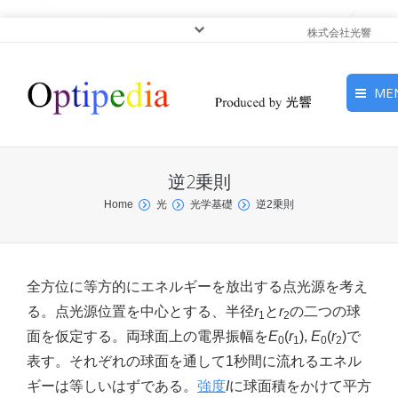
株式会社光響
ME
HOME
逆2乗則
ピックアップ
You are here:
Home
光
光学基礎
逆2乗則
光基礎・光源
光応用・アプリケーショ
全方位に等方的にエネルギーを放出する点光源を考え
ン
る。点光源位置を中心とする、半径
r
と
r
の二つの球
1
2
面を仮定する。両球面上の電界振幅を
E
(
r
),
E
(
r
)で
0
1
0
2
サービス
表す。それぞれの球面を通して1秒間に流れるエネル
ギーは等しいはずである。
強度
I
に球面積をかけて平方