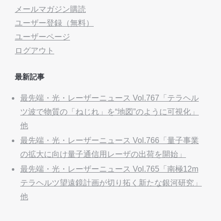
メールマガジン購読
ユーザー登録（無料）
ユーザーページ
ログアウト
最新記事
最先端・光・レーザーニュース Vol.767「テラヘル
ツ波で物質の「ねじれ」を“地図”のように可視化」
他
最先端・光・レーザーニュース Vol.766「量子事業
の拡大に向け量子通信用レーザの出荷を開始」
最先端・光・レーザーニュース Vol.765「南極12m
テラヘルツ望遠鏡計画が切り拓く新たな銀河研究」
他