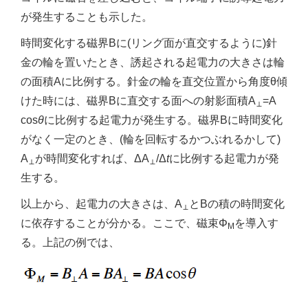
が発生することも示した。
時間変化する磁界Bに(リング面が直交するように)針
金の輪を置いたとき、誘起される起電力の大きさは輪
の面積Aに比例する。針金の輪を直交位置から角度θ傾
けた時には、磁界Bに直交する面への射影面積A
=A
⊥
cos
θ
に比例する起電力が発生する。磁界Bに時間変化
がなく一定のとき、(輪を回転するかつぶれるかして)
A
が時間変化すれば、ΔA
/Δ
t
に比例する起電力が発
⊥
⊥
生する。
以上から、起電力の大きさは、A
とBの積の時間変化
⊥
に依存することが分かる。ここで、磁束Φ
を導入す
M
る。上記の例では、