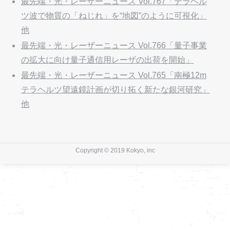
最先端・光・レーザーニュース Vol.767「テラヘル
ツ波で物質の「ねじれ」を“地図”のように可視化」
他
最先端・光・レーザーニュース Vol.766「量子事業
の拡大に向け量子通信用レーザの出荷を開始」
最先端・光・レーザーニュース Vol.765「南極12m
テラヘルツ望遠鏡計画が切り拓く新たな銀河研究」
他
Copyright © 2019 Kokyo, inc