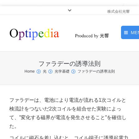
株式会社光響
ME
HOME
ファラデーの誘導法則
ピックアップ
You are here:
Home
光
光学基礎
ファラデーの誘導法則
光基礎・光源
光応用・アプリケーショ
ファラデーは、電池により電流が流れる1次コイルと
ン
検流計をつないだ2次コイルを組合せた実験によっ
て、”変化する磁界が電流を発生させること”を確信し
サービス
た。
コイルに磁石を差し込むと、コイル端子に誘導起電力