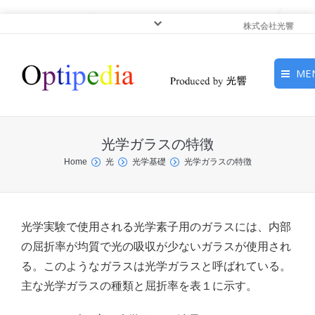
株式会社光響
ME
HOME
光学ガラスの特徴
ピックアップ
You are here:
Home
光
光学基礎
光学ガラスの特徴
光基礎・光源
光応用・アプリケーショ
光学実験で使用される光学素子用のガラスには、内部
ン
の屈折率が均質で光の吸収が少ないガラスが使用され
る。このようなガラスは光学ガラスと呼ばれている。
サービス
主な光学ガラスの種類と屈折率を表１に示す。