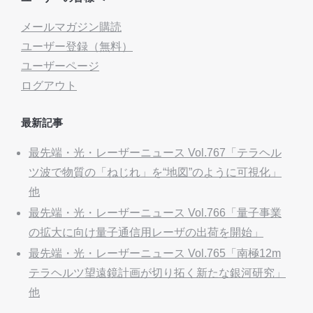
メールマガジン購読
ユーザー登録（無料）
ユーザーページ
ログアウト
最新記事
最先端・光・レーザーニュース Vol.767「テラヘル
ツ波で物質の「ねじれ」を“地図”のように可視化」
他
最先端・光・レーザーニュース Vol.766「量子事業
の拡大に向け量子通信用レーザの出荷を開始」
最先端・光・レーザーニュース Vol.765「南極12m
テラヘルツ望遠鏡計画が切り拓く新たな銀河研究」
他