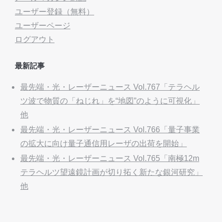
ユーザー登録（無料）
ユーザーページ
ログアウト
最新記事
最先端・光・レーザーニュース Vol.767「テラヘル
ツ波で物質の「ねじれ」を“地図”のように可視化」
他
最先端・光・レーザーニュース Vol.766「量子事業
の拡大に向け量子通信用レーザの出荷を開始」
最先端・光・レーザーニュース Vol.765「南極12m
テラヘルツ望遠鏡計画が切り拓く新たな銀河研究」
他