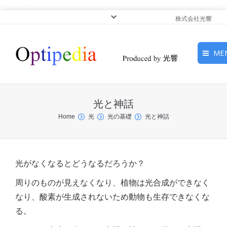
株式会社光響
ME
HOME
光と神話
ピックアップ
You are here:
Home
光
光の基礎
光と神話
光基礎・光源
光応用・アプリケーショ
光がなくなるとどうなるだろうか？
ン
周りのものが見えなくなり、植物は光合成ができなく
サービス
なり、酸素が生成されないため動物も生存できなくな
る。