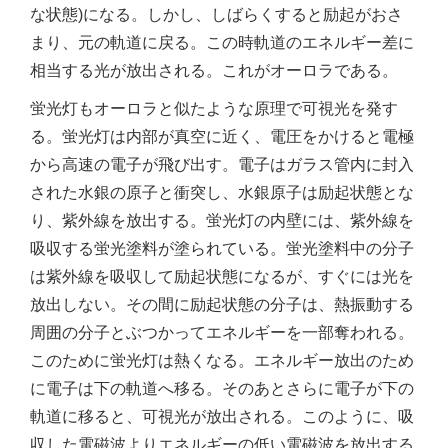
な状態)になる。しかし、しばらくすると励起がおさ
まり、元の軌道に戻る。この時軌道のエネルギー差に
相当する光が放出される。これがオーロラである。
蛍光灯もオーロラと似たような原理で可視光を発す
る。蛍光灯は内部が真空に近く、電圧をかけると電極
から高速の電子が飛び出す。電子はガラス管内に封入
された水銀の原子と衝突し、水銀原子は励起状態とな
り、紫外線を放出する。蛍光灯の内壁には、紫外線を
吸収する蛍光塗料が塗られている。蛍光塗料中の分子
は紫外線を吸収して励起状態になるが、すぐには光を
放出しない。その間に励起状態の分子は、熱振動する
周囲の分子とぶつかってエネルギーを一部奪われる。
このために蛍光灯は熱くなる。エネルギー放出のため
に電子は下の軌道へ移る。そのあとさらに電子が下の
軌道に移ると、可視光が放出される。このように、吸
収した電磁波よりエネルギーの低い電磁波を放出する