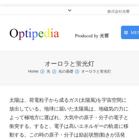
株式会社光響
ME
HOME
オーロラと蛍光灯
ピックアップ
You are here:
Home
光
光の基礎
オーロラと蛍光灯
光基礎・光源
光応用・アプリケーショ
太陽は、荷電粒子から成るガス(太陽風)を宇宙空間に
ン
放出している。地球に届いた太陽風は、地磁気の力に
よって極地方に運ばれ、大気中の原子・分子の電子と
サービス
衝突する。すると、電子は高いエネルギーの軌道に移
動する。この時の原子・分子は励起状態(動きが活発