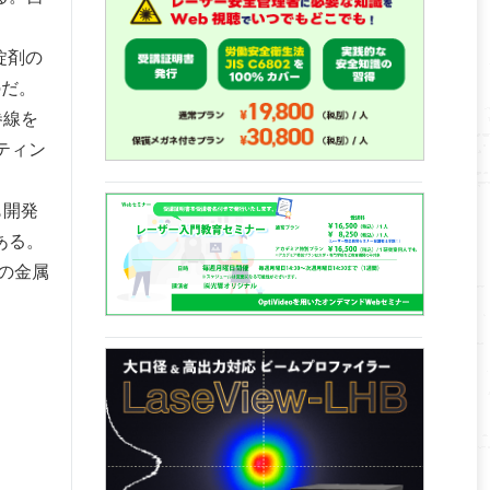
錠剤の
のだ。
巻線を
ティン
も開発
ある。
の金属