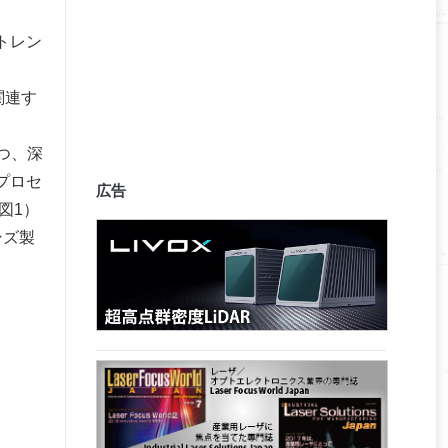
トレン
関連す
つ、深
プロセ
広告
（図1）
ンズ製