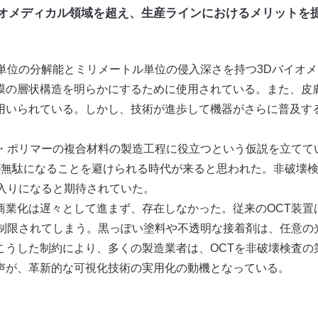
イオメディカル領域を超え、生産ラインにおけるメリットを
単位の分解能とミリメートル単位の侵入深さを持つ3Dバイオメ
膜の層状構造を明らかにするために使用されている。また、皮
用いられている。しかし、技術が進歩して機器がさらに普及す
・ポリマーの複合材料の製造工程に役立つという仮説を立てて
が無駄になることを避けられる時代が来ると思われた。非破壊
入りになると期待されていた。
業化は遅々として進まず、存在しなかった。従来のOCT装置
に制限されてしまう。黒っぽい塗料や不透明な接着剤は、任意の
こうした制約により、多くの製造業者は、OCTを非破壊検査の
声が、革新的な可視化技術の実用化の動機となっている。