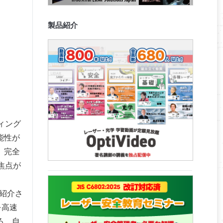
製品紹介
ィング
能性が
、完全
焦点が
紹介さ
を高速
る。自