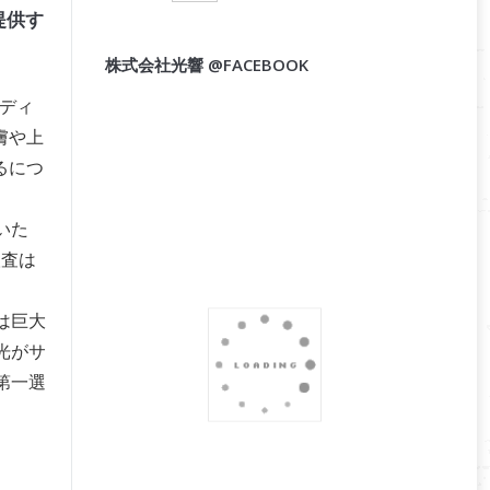
提供す
株式会社光響 @FACEBOOK
ディ
膚や上
るにつ
いた
検査は
は巨大
光がサ
第一選