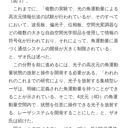
（図 1）。
これまでに、「複数の実験で、光の角運動量による
高次元情報伝送の試験が行われているが、そのすべて
において、波長板、偏光子、位相板、空間光変調器な
どの複数の大きな自由空間光学部品を使用して情報の
符号化が行われており、それによって、角運動量に基
づく通信システムの開発が大きく制限されている」
と、ザオ氏は述べた。
この分野を前に進めるには、光子の高次元の角運動
量状態の放射と操作を開発する必要がある。「われわ
れのこれまでの研究により、光子を放射する集積型レ
ーザは、明確に定義された角運動量を持つことができ
ることが示されている。そこで、4次元（4D）の角運
動量空間内で、状態を任意に操作できる光子を放射す
る、レーザシステムを開発することにした」と、ザオ
氏は続けた。