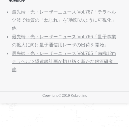
最先端・光・レーザーニュース Vol.767「テラヘル
ツ波で物質の「ねじれ」を“地図”のように可視化」
他
最先端・光・レーザーニュース Vol.766「量子事業
の拡大に向け量子通信用レーザの出荷を開始」
最先端・光・レーザーニュース Vol.765「南極12m
テラヘルツ望遠鏡計画が切り拓く新たな銀河研究」
他
Copyright © 2019 Kokyo, inc