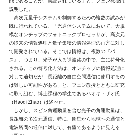
能であることが、実証されている」と、フェン教授は
説明した。
高次元量子システムを制御するための複数の試みが
既に行われている。「光通信システムにおいて、大規
模なオンチップのフォトニックプロセッサが、高次元
の従来の情報処理と量子集積の情報処理の両方に対し
て開発されている。そこでは情報は、複数の『パ
ス』、つまり、光子が入る導波路の中で、主に符号化
される。この符号化方法は、オンチップの情報処理に
対して適切だが、長距離の自由空間通信に使用するの
は難しい可能性がある」と、フェン教授とともに研究
に取り組む、博士課程の学生であるハオキ・ザオ氏
（Haoqi Zhao）は述べた。
しかし、スピン角運動量を含む光子の角運動量は、
長距離の多次元通信、特に、衛星から地球への通信と
電波塔間の通信に対して、有望であるように見える