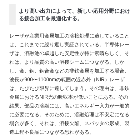
より高い出力によって、新しい応用分野におけ
る接合加工を最適化する。
レーザが産業用金属加工の溶接処理に適していること
は、これまでに繰り返し実証されている。半導体レー
ザは、溶融池の卓越した安定性が特に素晴らしく、そ
れは、より品質の高い溶接シームにつながる。しか
し、金、銅、銅合金などの非鉄金属を加工する場合、
波長が900〜1100nmの範囲の近赤外（NIR）レーザ
は、たびたび限界に達してしまう。その理由は、非鉄
金属におけるNIR光の吸収率が低いことにある。その
結果、部品の溶融には、高いエネルギー入力が一般的
に必要になる。そのために、溶融処理は不安定になる
場合が多く、それは、溶接欠陥、スパッタの形成、製
造工程不良品につながる恐れがある。