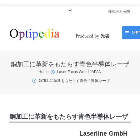
株式会社光響
ME
HOME
銅加工に革新をもたらす青色半導体レーザ
ピックアップ
You are here:
Home
Laser Focus World JAPAN
銅加工に革新をもたらす青色半導体レーザ
光基礎・光源
光応用・アプリケーショ
ン
銅加工に革新をもたらす青色半導体レーザ
サービス
Laserline GmbH