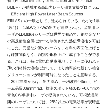
省（Federal Ministory of Education and Research：
BMBF）が助成する高出力レーザ研究支援プログラム
（Efficient High Power Laser Beam Sources：
EffiLAS）の一環として、進められている。わずか1年
後には、1.5kWと2kWの出力が達成された。産業用レ
ーザのLDMblueシリーズは世界で初めて、銅や金など
の高反射性金属に対する制御された熱伝導溶接を可能
にした。完璧な外観のシームを、材料の表面仕上げと
はほぼ関係なく、銅箔や銅板上に生成することができ
る。これは、特に電気自動車用バッテリーに使われる
薄い銅材料の溶接に対して、より効率的な新しい接合
ソリューションが利用可能になったことを意味する。
2022年春からは、出力3kW、平均波長445nm、ビ
ーム品質33mmmrad、標準スポット径0.45〜0.6mmの
青色CW半導体レーザが提供されている。可視波長範
囲のレーザについては、25%以上の電気効率が現時点