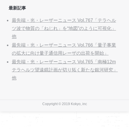
最新記事
最先端・光・レーザーニュース Vol.767「テラヘル
ツ波で物質の「ねじれ」を“地図”のように可視化」
他
最先端・光・レーザーニュース Vol.766「量子事業
の拡大に向け量子通信用レーザの出荷を開始」
最先端・光・レーザーニュース Vol.765「南極12m
テラヘルツ望遠鏡計画が切り拓く新たな銀河研究」
他
Copyright © 2019 Kokyo, inc