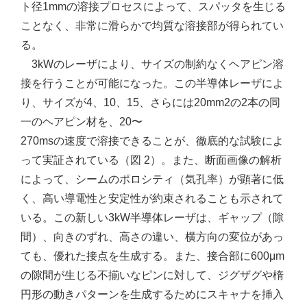
ト径1mmの溶接プロセスによって、スパッタを生じる
ことなく、非常に滑らかで均質な溶接部が得られてい
る。
3kWのレーザにより、サイズの制約なくヘアピン溶
接を行うことが可能になった。この半導体レーザによ
り、サイズが4、10、15、さらには20mm2の2本の同
一のヘアピン材を、20〜
270msの速度で溶接できることが、徹底的な試験によ
って実証されている（図 2）。また、断面画像の解析
によって、シームのポロシティ（気孔率）が顕著に低
く、高い導電性と安定性が約束されることも示されて
いる。この新しい3kW半導体レーザは、ギャップ（隙
間）、向きのずれ、高さの違い、横方向の変位があっ
ても、優れた接点を生成する。また、接合部に600μm
の隙間が生じる不揃いなピンに対して、ジグザグや楕
円形の動きパターンを生成するためにスキャナを挿入