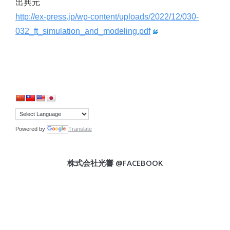
出典元
http://ex-press.jp/wp-content/uploads/2022/12/030-
032_ft_simulation_and_modeling.pdf
Powered by
Translate
株式会社光響 @FACEBOOK