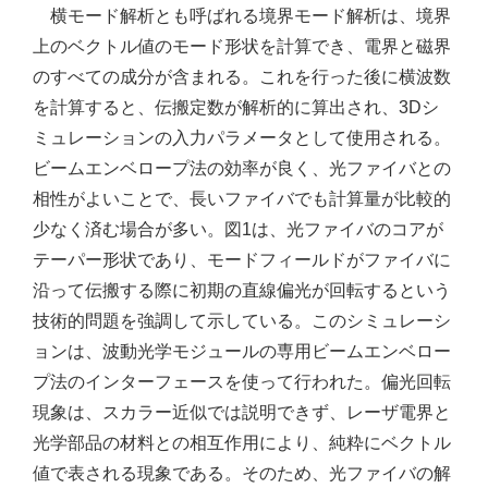
横モード解析とも呼ばれる境界モード解析は、境界
上のベクトル値のモード形状を計算でき、電界と磁界
のすべての成分が含まれる。これを行った後に横波数
を計算すると、伝搬定数が解析的に算出され、3Dシ
ミュレーションの入力パラメータとして使用される。
ビームエンベロープ法の効率が良く、光ファイバとの
相性がよいことで、長いファイバでも計算量が比較的
少なく済む場合が多い。図1は、光ファイバのコアが
テーパー形状であり、モードフィールドがファイバに
沿って伝搬する際に初期の直線偏光が回転するという
技術的問題を強調して示している。このシミュレーシ
ョンは、波動光学モジュールの専用ビームエンベロー
プ法のインターフェースを使って行われた。偏光回転
現象は、スカラー近似では説明できず、レーザ電界と
光学部品の材料との相互作用により、純粋にベクトル
値で表される現象である。そのため、光ファイバの解