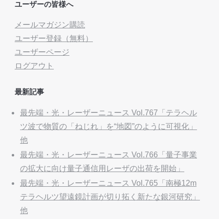
ユーザーの皆様へ
メールマガジン購読
ユーザー登録（無料）
ユーザーページ
ログアウト
最新記事
最先端・光・レーザーニュース Vol.767「テラヘル
ツ波で物質の「ねじれ」を“地図”のように可視化」
他
最先端・光・レーザーニュース Vol.766「量子事業
の拡大に向け量子通信用レーザの出荷を開始」
最先端・光・レーザーニュース Vol.765「南極12m
テラヘルツ望遠鏡計画が切り拓く新たな銀河研究」
他