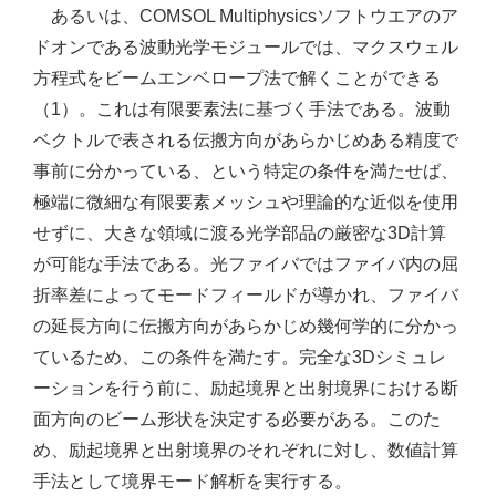
あるいは、COMSOL Multiphysicsソフトウエアのア
ドオンである波動光学モジュールでは、マクスウェル
方程式をビームエンベロープ法で解くことができる
（1）。これは有限要素法に基づく手法である。波動
ベクトルで表される伝搬方向があらかじめある精度で
事前に分かっている、という特定の条件を満たせば、
極端に微細な有限要素メッシュや理論的な近似を使用
せずに、大きな領域に渡る光学部品の厳密な3D計算
が可能な手法である。光ファイバではファイバ内の屈
折率差によってモードフィールドが導かれ、ファイバ
の延長方向に伝搬方向があらかじめ幾何学的に分かっ
ているため、この条件を満たす。完全な3Dシミュレ
ーションを行う前に、励起境界と出射境界における断
面方向のビーム形状を決定する必要がある。このた
め、励起境界と出射境界のそれぞれに対し、数値計算
手法として境界モード解析を実行する。