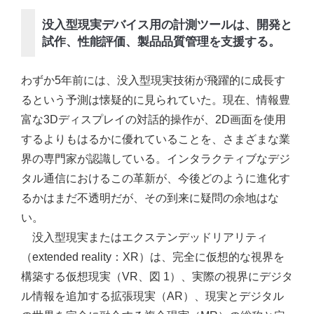
没入型現実デバイス用の計測ツールは、開発と
試作、性能評価、製品品質管理を支援する。
わずか5年前には、没入型現実技術が飛躍的に成長す
るという予測は懐疑的に見られていた。現在、情報豊
富な3Dディスプレイの対話的操作が、2D画面を使用
するよりもはるかに優れていることを、さまざまな業
界の専門家が認識している。インタラクティブなデジ
タル通信におけるこの革新が、今後どのように進化す
るかはまだ不透明だが、その到来に疑問の余地はな
い。
没入型現実またはエクステンデッドリアリティ
（extended reality：XR）は、完全に仮想的な視界を
構築する仮想現実（VR、図 1）、実際の視界にデジタ
ル情報を追加する拡張現実（AR）、現実とデジタル