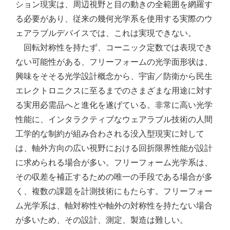
ション現実は、周辺視野と目の動きの全範囲を網羅す
る必要があり、従来の幾何光学系を使用する実際のウ
ェアラブルデバイスでは、これは実現できない。
回転対称性を持たず、コーニック定数では表現でき
ない可能性がある、フリーフォームの光学面形状は、
興味をそそる光学設計概念から、宇宙／防衛から民生
エレクトロニクスに至るまでのさまざまな用途に対す
る実用必需品へと進化を遂げている。非常に高い光学
性能に、インタラクティブなウェアラブル技術の人間
工学的な制約が組み合わされる没入型現実に対して
は、軸外方向の広い視野における回折限界性能が設計
に求められる場合が多い。フリーフォーム光学系は、
その収差を補正するための唯一の手段である場合が多
く、複数の課題を計測技術にもたらす。フリーフォー
ム光学系は、軸対称性や軸外の対称性を持たない場合
が多いため、その設計、測定、製造は難しい。