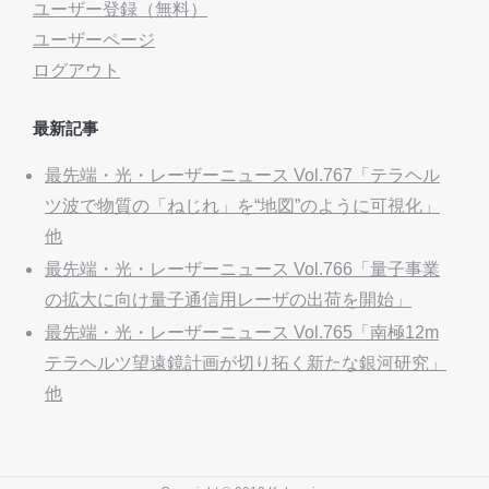
ユーザー登録（無料）
ユーザーページ
ログアウト
最新記事
最先端・光・レーザーニュース Vol.767「テラヘル
ツ波で物質の「ねじれ」を“地図”のように可視化」
他
最先端・光・レーザーニュース Vol.766「量子事業
の拡大に向け量子通信用レーザの出荷を開始」
最先端・光・レーザーニュース Vol.765「南極12m
テラヘルツ望遠鏡計画が切り拓く新たな銀河研究」
他