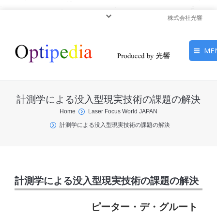
株式会社光響
ME
HOME
計測学による没入型現実技術の課題の解決
ピックアップ
You are here:
Home
Laser Focus World JAPAN
計測学による没入型現実技術の課題の解決
光基礎・光源
光応用・アプリケーショ
ン
計測学による没入型現実技術の課題の解決
サービス
ピーター・デ・グルート