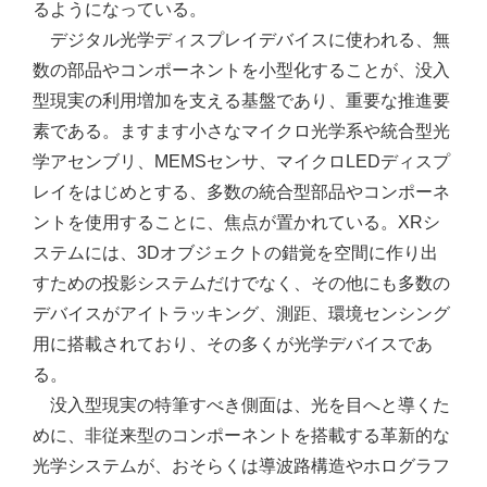
るようになっている。
デジタル光学ディスプレイデバイスに使われる、無
数の部品やコンポーネントを小型化することが、没入
型現実の利用増加を支える基盤であり、重要な推進要
素である。ますます小さなマイクロ光学系や統合型光
学アセンブリ、MEMSセンサ、マイクロLEDディスプ
レイをはじめとする、多数の統合型部品やコンポーネ
ントを使用することに、焦点が置かれている。XRシ
ステムには、3Dオブジェクトの錯覚を空間に作り出
すための投影システムだけでなく、その他にも多数の
デバイスがアイトラッキング、測距、環境センシング
用に搭載されており、その多くが光学デバイスであ
る。
没入型現実の特筆すべき側面は、光を目へと導くた
めに、非従来型のコンポーネントを搭載する革新的な
光学システムが、おそらくは導波路構造やホログラフ