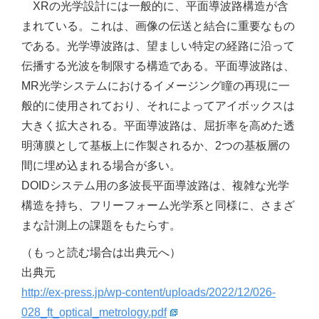
XRの光学設計には一般的に、平面導波路構造が含
まれている。これは、画像の伝送と結合に重要なもの
である。光学導波路は、望ましい特定の経路に沿って
伝播する光波を制限する構造である。平面導波路は、
MR光学システムにおけるイメージング瞳の再現に一
般的に使用されており、それによってアイボックスは
大きく拡大される。平面導波路は、屈折率を高めた透
明薄膜として基板上に作製されるか、2つの基板層の
間に埋め込まれる場合が多い。
DOIDシステム用の多波長平面導波路は、複雑な光学
構造を持ち、フリーフォーム光学系と同様に、さまざ
まな計測上の課題をもたらす。
（もっと読む場合は出典元へ）
出典元
http://ex-press.jp/wp-content/uploads/2022/12/026-
028_ft_optical_metrology.pdf