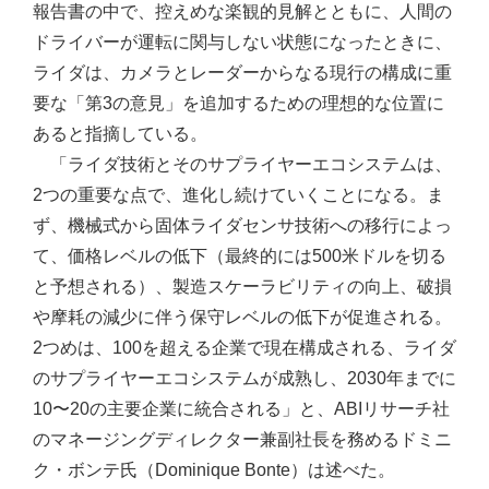
報告書の中で、控えめな楽観的見解とともに、人間の
ドライバーが運転に関与しない状態になったときに、
ライダは、カメラとレーダーからなる現行の構成に重
要な「第3の意見」を追加するための理想的な位置に
あると指摘している。
「ライダ技術とそのサプライヤーエコシステムは、
2つの重要な点で、進化し続けていくことになる。ま
ず、機械式から固体ライダセンサ技術への移行によっ
て、価格レベルの低下（最終的には500米ドルを切る
と予想される）、製造スケーラビリティの向上、破損
や摩耗の減少に伴う保守レベルの低下が促進される。
2つめは、100を超える企業で現在構成される、ライダ
のサプライヤーエコシステムが成熟し、2030年までに
10〜20の主要企業に統合される」と、ABIリサーチ社
のマネージングディレクター兼副社長を務めるドミニ
ク・ボンテ氏（Dominique Bonte）は述べた。