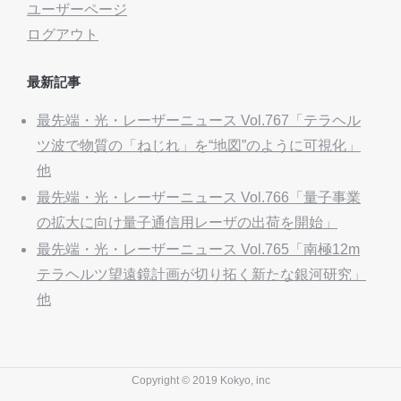
ユーザーページ
ログアウト
最新記事
最先端・光・レーザーニュース Vol.767「テラヘル
ツ波で物質の「ねじれ」を“地図”のように可視化」
他
最先端・光・レーザーニュース Vol.766「量子事業
の拡大に向け量子通信用レーザの出荷を開始」
最先端・光・レーザーニュース Vol.765「南極12m
テラヘルツ望遠鏡計画が切り拓く新たな銀河研究」
他
Copyright © 2019 Kokyo, inc