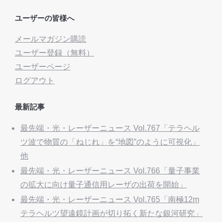
ユーザーの皆様へ
メールマガジン購読
ユーザー登録（無料）
ユーザーページ
ログアウト
最新記事
最先端・光・レーザーニュース Vol.767「テラヘル
ツ波で物質の「ねじれ」を“地図”のように可視化」
他
最先端・光・レーザーニュース Vol.766「量子事業
の拡大に向け量子通信用レーザの出荷を開始」
最先端・光・レーザーニュース Vol.765「南極12m
テラヘルツ望遠鏡計画が切り拓く新たな銀河研究」