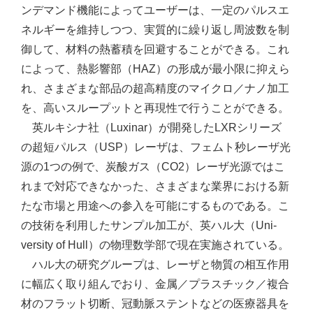
ンデマンド機能によってユーザーは、一定のパルスエ
ネルギーを維持しつつ、実質的に繰り返し周波数を制
御して、材料の熱蓄積を回避することができる。これ
によって、熱影響部（HAZ）の形成が最小限に抑えら
れ、さまざまな部品の超高精度のマイクロ／ナノ加工
を、高いスループットと再現性で行うことができる。
英ルキシナ社（Luxinar）が開発したLXRシリーズ
の超短パルス（USP）レーザは、フェムト秒レーザ光
源の1つの例で、炭酸ガス（CO2）レーザ光源ではこ
れまで対応できなかった、さまざまな業界における新
たな市場と用途への参入を可能にするものである。こ
の技術を利用したサンプル加工が、英ハル大（Uni­
versity of Hull）の物理数学部で現在実施されている。
ハル大の研究グループは、レーザと物質の相互作用
に幅広く取り組んでおり、金属／プラスチック／複合
材のフラット切断、冠動脈ステントなどの医療器具を