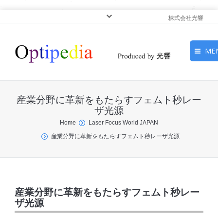
株式会社光響
ME
HOME
産業分野に革新をもたらすフェムト秒レー
ピックアップ
ザ光源
You are here:
Home
Laser Focus World JAPAN
光基礎・光源
産業分野に革新をもたらすフェムト秒レーザ光源
光応用・アプリケーショ
ン
サービス
産業分野に革新をもたらすフェムト秒レー
ザ光源