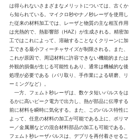
は得られないさまざまなメリットについては、古くか
ら知られている。マイクロ秒やナノ秒レーザを使用し
た従来の材料加工では、レーザと物質の主な相互作用
は光熱的で、熱影響部（HAZ）が生成される。精密加
工ではこれによって、溶融することなくクリーンに加
工できる最小フィーチャサイズが制限される。また、
これが原因で、周辺材料に許容できない機能的または
外観的損傷が生じる可能性もあり、通常は機械的な後
処理が必要である（バリ取り、手作業による研磨、リ
ーミングなど）。
一方、フェムト秒レーザは、数ケタ短いパルスをは
るかに高いピーク電力で出力し、熱が部品に伝導する
前に材料を瞬時に気化する。また、このパルス特性に
よって、任意の材料の加工が可能である上に、ポリマ
ー／金属層などの混合材料部品の加工も可能である。
フェムト秒レーザパルスは、デブリを再付着させるこ