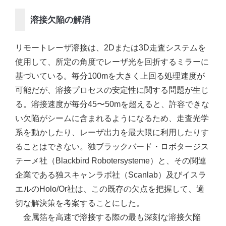
溶接欠陥の解消
リモートレーザ溶接は、2Dまたは3D走査システムを
使用して、所定の角度でレーザ光を回折するミラーに
基づいている。毎分100mを大きく上回る処理速度が
可能だが、溶接プロセスの安定性に関する問題が生じ
る。溶接速度が毎分45〜50mを超えると、許容できな
い欠陥がシームに含まれるようになるため、走査光学
系を動かしたり、レーザ出力を最大限に利用したりす
ることはできない。独ブラックバード・ロボタージス
テーメ社（Blackbird Robotersysteme）と、その関連
企業である独スキャンラボ社（Scanlab）及びイスラ
エルのHolo/Or社は、この既存の欠点を把握して、適
切な解決策を考案することにした。
金属箔を高速で溶接する際の最も深刻な溶接欠陥