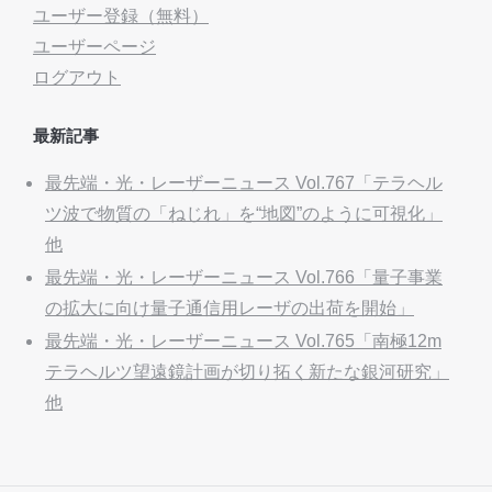
ユーザー登録（無料）
ユーザーページ
ログアウト
最新記事
最先端・光・レーザーニュース Vol.767「テラヘル
ツ波で物質の「ねじれ」を“地図”のように可視化」
他
最先端・光・レーザーニュース Vol.766「量子事業
の拡大に向け量子通信用レーザの出荷を開始」
最先端・光・レーザーニュース Vol.765「南極12m
テラヘルツ望遠鏡計画が切り拓く新たな銀河研究」
他