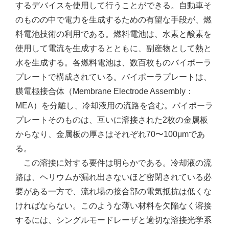
するデバイスを使用して行うことができる。自動車そ
のものの中で電力を生成するための有望な手段が、燃
料電池技術の利用である。燃料電池は、水素と酸素を
使用して電流を生成するとともに、副産物として熱と
水を生成する。各燃料電池は、数百枚ものバイポーラ
プレートで構成されている。バイポーラプレートは、
膜電極接合体（Mem­brane Electrode Assembly：
MEA）を分離し、冷却液用の流路を含む。バイポーラ
プレートそのものは、互いに溶接された2枚の金属板
からなり、金属板の厚さはそれぞれ70〜100μmであ
る。
この溶接に対する要件は明らかである。冷却液の流
路は、ヘリウムが漏れ出さないほど密閉されている必
要がある一方で、流れ場の接合部の電気抵抗は低くな
ければならない。このような薄い材料を欠陥なく溶接
するには、シングルモードレーザと適切な溶接光学系