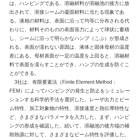
は、ハンピングである。溶融材料が溶融池の後方に放
出されて、溶接シームの凝固材料に当たる現象であ
る。液相の材料は、表面に沿って均等に分布される代
わりに、材料そのものの表面張力によって球状に蓄積
し、シームに沿って明らかなハンプ（こぶ）が形成さ
れる。表面が濡れない原因は、液体と固体母材の温度
差にある。母材表面が一定の温度を上回ると、溶融材
料で表面を濡らすことができ、ハンプの生成を防ぐこ
とができる。
3社は、有限要素法（Finite Element Method：
FEM）によってハンピングの発生と防止をシミュレー
ションする科学的手法を選択した。レーザ出力とビー
ム特性、加工対象物の特性、溶接速度と熱伝導特性な
ど、さまざまなパラメータを入力した。まず、ハンピ
ングの形成を確認した。続いて、溶融池の後方端の補
助熱源に対して、さまざまなビーム特性を評価した。