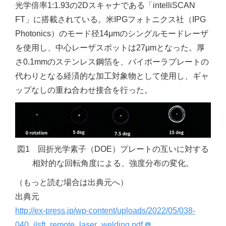
光学倍率1:1.93の2Dスキャナである「intelliSCAN
FT」に搭載されている。米IPGフォトニクス社（IPG
Photonics）のモード径14μmのシングルモードレーザ
を使用し、中心レーザスポットは27μmとなった。厚
さ0.1mmのステンレス鋼箔を、バイポーラプレートの
代わりとなる経済的な加工対象物として使用し、ギャ
ップなしの重ね合わせ接合を行った。
図1 回折光学素子（DOE）プレートの互いに対する
相対的な回転角度による、強度分布の変化。
（もっと読む場合は出典元へ）
出典元
http://ex-press.jp/wp-content/uploads/2022/05/038-
040_ilsft_remote_laser_welding.pdf