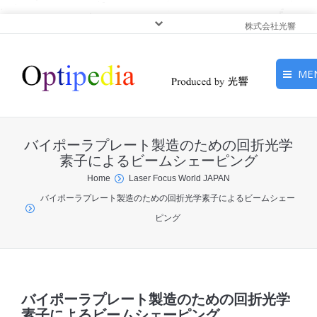
株式会社光響
ME
HOME
バイポーラプレート製造のための回折光学
ピックアップ
素子によるビームシェーピング
You are here:
Home
Laser Focus World JAPAN
光基礎・光源
バイポーラプレート製造のための回折光学素子によるビームシェー
ピング
光応用・アプリケーショ
ン
サービス
バイポーラプレート製造のための回折光学
素子によるビームシェーピング