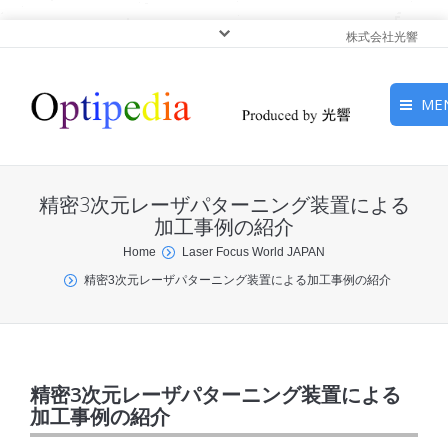
株式会社光響
ME
HOME
精密3次元レーザパターニング装置による
ピックアップ
加工事例の紹介
You are here:
Home
Laser Focus World JAPAN
光基礎・光源
精密3次元レーザパターニング装置による加工事例の紹介
光応用・アプリケーショ
ン
サービス
精密3次元レーザパターニング装置による
加工事例の紹介