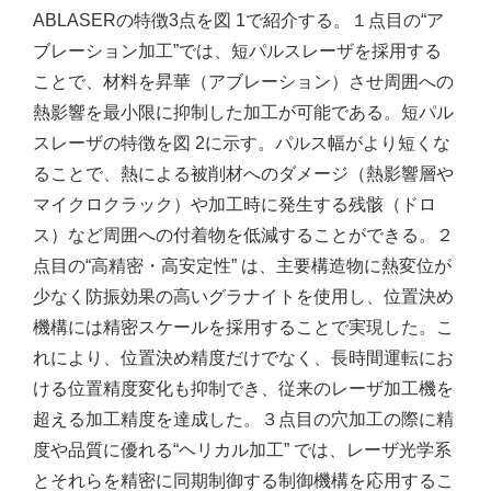
ABLASERの特徴3点を図 1で紹介する。１点目の“ア
ブレーション加工”では、短パルスレーザを採用する
ことで、材料を昇華（アブレーション）させ周囲への
熱影響を最小限に抑制した加工が可能である。短パル
スレーザの特徴を図 2に示す。パルス幅がより短くな
ることで、熱による被削材へのダメージ（熱影響層や
マイクロクラック）や加工時に発生する残骸（ドロ
ス）など周囲への付着物を低減することができる。２
点目の“高精密・高安定性” は、主要構造物に熱変位が
少なく防振効果の高いグラナイトを使用し、位置決め
機構には精密スケールを採用することで実現した。こ
れにより、位置決め精度だけでなく、長時間運転にお
ける位置精度変化も抑制でき、従来のレーザ加工機を
超える加工精度を達成した。３点目の穴加工の際に精
度や品質に優れる“ヘリカル加工” では、レーザ光学系
とそれらを精密に同期制御する制御機構を応用するこ