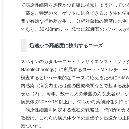
て病原性細菌を迅速かつ正確に検知しようとしている
一部を、特定のターゲットに結合できるよう生化学
間で有効な行路差が生じ、分析対象物の濃度に比例
であり、30×10mmチップ1つに20種類のデバイス
迅速かつ高感度に検出するニーズ
スペインのカタルーニャ・ナノサイエンス・ナノテクノロジー研究所（C
Nanotechnology）に所属するローラ・M・レチュ
検査するという一般的なニーズに応えるためにBiM
内感染（病院内または他の医療機関などで起きる感
せた（2）。毎年、数十万人の米国の入院患者が、
病原体の20〜70％以上は、何らかの薬剤耐性を持っ
病原性細菌を同定する現在の戦略は、時間がかかる
教授は、これらの病原体やその遺伝子を迅速かつ正確
気づいた。