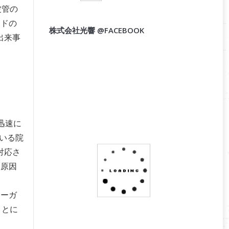
波管の
ードの
株式会社光響 @FACEBOOK
出来事
つ迅速に
ている院
対応さ
、原因
ューガ
ことに