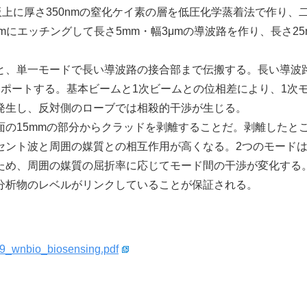
上に厚さ350nmの窒化ケイ素の層を低圧化学蒸着法で作り、
mにエッチングして長さ5mm・幅3μmの導波路を作り、長さ25
、単一モードで長い導波路の接合部まで伝搬する。長い導波
ポートする。基本ビームと1次ビームとの位相差により、1次
発生し、反対側のローブでは相殺的干渉が生じる。
の15mmの部分からクラッドを剥離することだ。剥離したと
セント波と周囲の媒質との相互作用が高くなる。2つのモード
ため、周囲の媒質の屈折率に応じてモード間の干渉が変化する
分析物のレベルがリンクしていることが保証される。
009_wnbio_biosensing.pdf