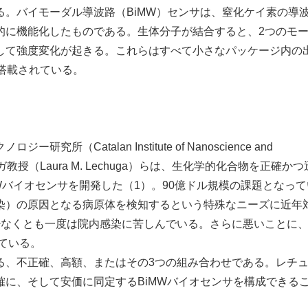
。バイモーダル導波路（BiMW）センサは、窒化ケイ素の導
的に機能化したものである。生体分子が結合すると、2つのモ
して強度変化が起きる。これらはすべて小さなパッケージ内の
が搭載されている。
atalan Institute of Nanoscience and
ーガ教授（Laura M. Lechuga）らは、生化学的化合物を正確か
Wバイオセンサを開発した（1）。90億ドル規模の課題となっ
染）の原因となる病原体を検知するという特殊なニーズに近年
少なくとも一度は院内感染に苦しんでいる。さらに悪いことに
ている。
、不正確、高額、またはその3つの組み合わせである。レチ
に、そして安価に同定するBiMWバイオセンサを構成できる