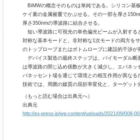
BiMWの概念そのものは単純である。シリコン基板
ケイ素の金属被覆でかぶせる。その一部を厚さ150n
厚さ350nmの導波路に結合させる。
短い導波路に可視光の単色偏光ビームが入射すると
対称な基本モードと、非対称な1次モードの両方をサ
のトップローブまたはボトムローブに建設的干渉が
デバイス製造の最終ステップは、バイモーダル断面
は導波路の閉じ込め係数が大きく減少し、エバネッ
バネッセント場を通じて環境との相互作用が異なる
技術では、周囲の媒質の屈折率変化と、ターゲット
（もっと読む場合は出典元へ）
出典元
http://ex-press.jp/wp-content/uploads/2021/09/008-