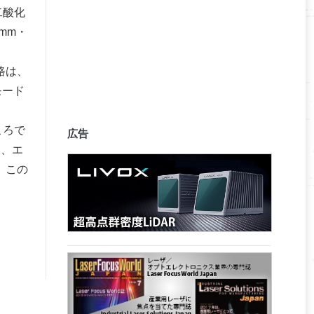
二酸化
mm・
路は、
モード
ころで
広告
は、エ
。この