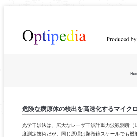
You are here:
Ho
危険な病原体の検出を高速化するマイク
光学干渉法は、広大なレーザ干渉計重力波観測所（L
度測定技術だが、同じ原理は顕微鏡スケールでも機