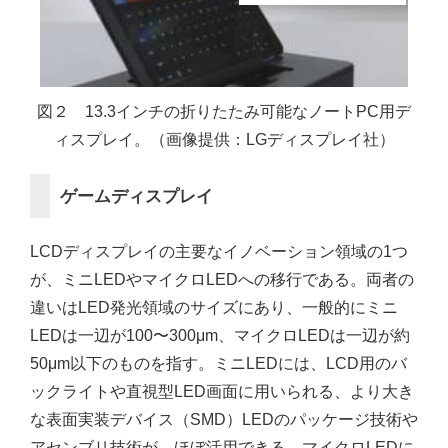
図２ 13.3インチの折りたたみ可能なノートPC用デ
ィスプレイ。（画像提供：LGディスプレイ社）
ゲームディスプレイ
LCDディスプレイの主要なイノベーション領域の1つ
が、ミニLEDやマイクロLEDへの移行である。両者の
違いはLED発光領域のサイズにあり、一般的にミニ
LEDは一辺が100〜300μm、マイクロLEDは一辺が約
50μm以下のものを指す。ミニLEDには、LCD用のバ
ックライトや直視型LED画面に用いられる、より大き
な表面実装デバイス（SMD）LEDのパッケージ技術や
アセンブリ技術が、ほぼ活用できる。マイクロLEDに