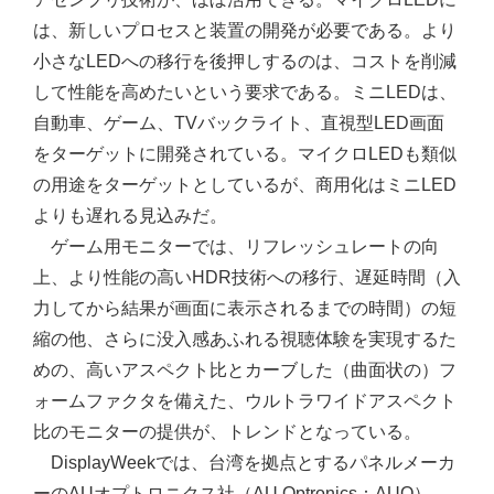
は、新しいプロセスと装置の開発が必要である。より
小さなLEDへの移行を後押しするのは、コストを削減
して性能を高めたいという要求である。ミニLEDは、
自動車、ゲーム、TVバックライト、直視型LED画面
をターゲットに開発されている。マイクロLEDも類似
の用途をターゲットとしているが、商用化はミニLED
よりも遅れる見込みだ。
ゲーム用モニターでは、リフレッシュレートの向
上、より性能の高いHDR技術への移行、遅延時間（入
力してから結果が画面に表示されるまでの時間）の短
縮の他、さらに没入感あふれる視聴体験を実現するた
めの、高いアスペクト比とカーブした（曲面状の）フ
ォームファクタを備えた、ウルトラワイドアスペクト
比のモニターの提供が、トレンドとなっている。
DisplayWeekでは、台湾を拠点とするパネルメーカ
ーのAUオプトロニクス社（AU Optronics：AUO）