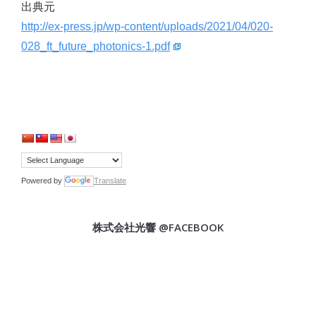
出典元
http://ex-press.jp/wp-content/uploads/2021/04/020-
028_ft_future_photonics-1.pdf
Powered by
Translate
株式会社光響 @FACEBOOK