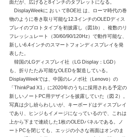
面だが、広げると8インチのタブレットになる。
DisplayWeekに お い てBOE社 は、ローマ時代の巻
物のように巻き取り可能な12.3インチのOLEDディス
プレイのプロトタイプを初披露し（図1b）、複数のリ
フレッシュレート（30/60/90/120Hz）で動作可能な、
新しい6.4インチのスマートフォンディスプレイを発
表した。
韓国のLGディスプレイ社（LG Display：LGD）
も、折りたたみ可能なOLEDを製造している。
DisplayWeekでは、中国のレノボ社（Lenovo）の
「ThinkPad X1」に2020年のうちに採用される予定の
新しいノートPC用デザインを披露していた（図 2）。
写真は少し紛らわしいが、キーボードはディスプレイ
であり、ヒンジもイメージになっているので、これは
上から下まで連続した1枚のOLEDパネルである。ノ
ートPCを閉じても、エッジの小さな画面はオンのま