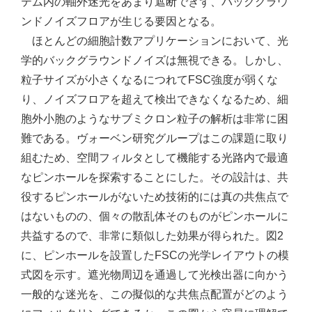
テム内の軸外迷光をあまり遮断できず、バックグラウ
ンドノイズフロアが生じる要因となる。
ほとんどの細胞計数アプリケーションにおいて、光
学的バックグラウンドノイズは無視できる。しかし、
粒子サイズが小さくなるにつれてFSC強度が弱くな
り、ノイズフロアを超えて検出できなくなるため、細
胞外小胞のようなサブミクロン粒子の解析は非常に困
難である。ヴォーベン研究グループはこの課題に取り
組むため、空間フィルタとして機能する光路内で最適
なピンホールを探索することにした。その設計は、共
役するピンホールがないため技術的には真の共焦点で
はないものの、個々の散乱体そのものがピンホールに
共益するので、非常に類似した効果が得られた。図2
に、ピンホールを設置したFSCの光学レイアウトの模
式図を示す。遮光物周辺を通過して光検出器に向かう
一般的な迷光を、この擬似的な共焦点配置がどのよう