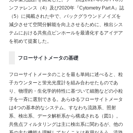
ンファレンス（4）及び2020年『Cytometry Part A』誌
（5）に掲載された中で、バックグラウンドノイズを
減少させて空間分解能を向上させるために、検出シス
テムにおける共焦点ピンホールを最適化するアイデア
を初めて提案した。
フローサイトメータの基礎
フローサイトメータのことを最も単純に述べると、粒
子カウンターと蛍光光度計を組み合わせたものであ
り、物理的・生化学的特性に基づいて細胞などの小粒
子を一斉に選別できる。あらゆるフローサイトメータ
は4つの基本的なシステム、すなわち流路系、照射
系、検出系、データ解析系から構成される（図1）。
共焦点フィルタリングは主に検出系に関わるが、他の
系の主な機能も理解しておくことは有用だろう。流路