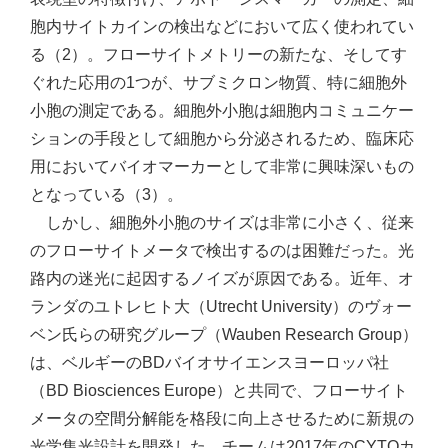
胞内サイトカインの検出などにおいて広く使われてい
る（2）。フローサイトメトリーの新たな、そしてす
ぐれた応用の1つが、サブミクロン物質、特に細胞外
小胞の測定である。細胞外小胞は細胞内コミュニケー
ションの手段として細胞から分泌されるため、臨床応
用においてバイオマーカーとして非常に興味深いもの
となっている（3）。
しかし、細胞外小胞のサイズは非常に小さく、従来
のフローサイトメータで検出するのは困難だった。光
路内の迷光に起因するノイズが原因である。近年、オ
ランダのユトレヒト大（Utrecht University）のヴォー
ベン氏らの研究グループ（Wauben Research Group）
は、ベルギーのBDバイオサイエンスヨーロッパ社
（BD Biosciences Europe）と共同で、フローサイト
メータの空間分解能を格段に向上させるために新規の
光学集光設計を開発した。チームは2017年のCYTOカ