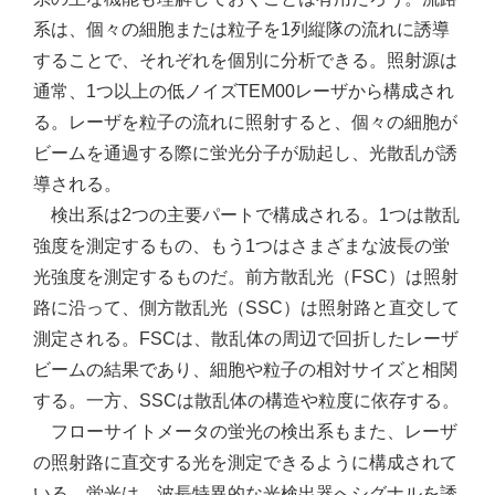
系は、個々の細胞または粒子を1列縦隊の流れに誘導
することで、それぞれを個別に分析できる。照射源は
通常、1つ以上の低ノイズTEM00レーザから構成され
る。レーザを粒子の流れに照射すると、個々の細胞が
ビームを通過する際に蛍光分子が励起し、光散乱が誘
導される。
検出系は2つの主要パートで構成される。1つは散乱
強度を測定するもの、もう1つはさまざまな波長の蛍
光強度を測定するものだ。前方散乱光（FSC）は照射
路に沿って、側方散乱光（SSC）は照射路と直交して
測定される。FSCは、散乱体の周辺で回折したレーザ
ビームの結果であり、細胞や粒子の相対サイズと相関
する。一方、SSCは散乱体の構造や粒度に依存する。
フローサイトメータの蛍光の検出系もまた、レーザ
の照射路に直交する光を測定できるように構成されて
いる。蛍光は、波長特異的な光検出器へシグナルを誘