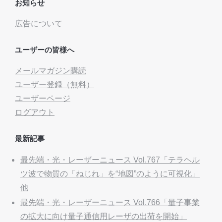
お知らせ
広告について
ユーザーの皆様へ
メールマガジン購読
ユーザー登録（無料）
ユーザーページ
ログアウト
最新記事
最先端・光・レーザーニュース Vol.767「テラヘル
ツ波で物質の「ねじれ」を“地図”のように可視化」
他
最先端・光・レーザーニュース Vol.766「量子事業
の拡大に向け量子通信用レーザの出荷を開始」