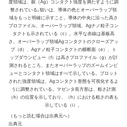
度領域は、銀（Ag）コンタクト強度を満たすように調
整されている｡狙いは、導体の色とオーバーラップ領
域をもっと明確に示すこと。導体の中央に沿った高さ
プロファイル、オーバーラップ領域、Agナノ粒子コン
タクトも示されている（c）。水平な赤線は基板高
さ。オーバーラップ領域Agコンタクトのクローズアッ
プ（d）、Agナノ粒子コンタクトの横断面（e）、ト
ップダウンビュー（f）は高さプロファイル（g）が計
測されるところ、またオーバーラップのズームインビ
ューとコンタクト領域はすべて示している。プロット
された強度領域は、Agコンタクト形態を可視化するよ
うに調整されている。マゼンタ長方形は、粗さ計測
（h）の位置を示しており、（h）における粗さの表も
示している（i）。
（もっと読む場合は出典元へ）
出典元