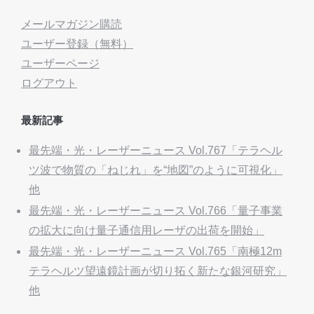
メールマガジン購読
ユーザー登録（無料）
ユーザーページ
ログアウト
最新記事
最先端・光・レーザーニュース Vol.767「テラヘル
ツ波で物質の「ねじれ」を“地図”のように可視化」
他
最先端・光・レーザーニュース Vol.766「量子事業
の拡大に向け量子通信用レーザの出荷を開始」
最先端・光・レーザーニュース Vol.765「南極12m
テラヘルツ望遠鏡計画が切り拓く新たな銀河研究」
他