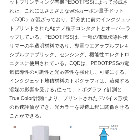
ットプリンティング有機PEDOT:PSSによって形成さ
れた。これにはさまざまなwt%カーボン量子ドット
（CQD）が混ざっており、部分的に前のインクジェッ
トプリントされたAgナノ粒子コンタクトとオーバーラ
ップしている。PEDOT:PSSは、一種の電気伝導性ポ
リマーの半透明材料であり、導電ウエアラブルフレキ
シブルファブリック、センシング、機能性エレクトロ
ニクスに使用されている。CQDは、PEDOT:PSSの電
気伝導性の可調性と光応答性を強化し、可能にする。
インクジェット堆積材料のトポグラフィは、蒸発する
溶媒の影響を受ける｡従って、トポグラフィ計測と
True Color計測により、プリントされたデバイス形状
の迅速評価ができ、光カラーを製造工程に関係させる
ことができる｡