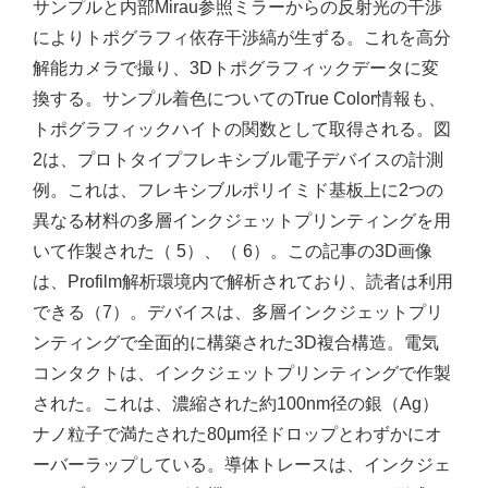
サンプルと内部Mirau参照ミラーからの反射光の干渉
によりトポグラフィ依存干渉縞が生ずる。これを高分
解能カメラで撮り、3Dトポグラフィックデータに変
換する。サンプル着色についてのTrue Color情報も、
トポグラフィックハイトの関数として取得される。図
2は、プロトタイプフレキシブル電子デバイスの計測
例。これは、フレキシブルポリイミド基板上に2つの
異なる材料の多層インクジェットプリンティングを用
いて作製された（ 5）、（ 6）。この記事の3D画像
は、Profilm解析環境内で解析されており、読者は利用
できる（7）。デバイスは、多層インクジェットプリ
ンティングで全面的に構築された3D複合構造。電気
コンタクトは、インクジェットプリンティングで作製
された。これは、濃縮された約100nm径の銀（Ag）
ナノ粒子で満たされた80μm径ドロップとわずかにオ
ーバーラップしている。導体トレースは、インクジェ