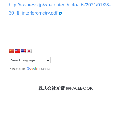
http://ex-press.jp/wp-content/uploads/2021/01/28-
30_ft_interferometry.pdf
Powered by
Translate
株式会社光響 @FACEBOOK