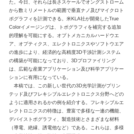
た。今日、それらは長さスケールでオングストローム
から数ミリメートルの範囲で垂直ナノ及びマイクロト
ポグラフィを計測できる。米KLA社が開発したTrue
Colorイメージングは、トポグラフィを補完する追加
的理解を可能にする。オプトメカニカルハードウエ
ア、オプティクス、エレクトロニクスやソフトウエア
の進歩により、経済的な高精度3D干渉計測システム
の構築が可能になっており、3Dプロファイリング
は、広範な産業アプリケーション及び科学アプリケー
ションに有用になっている。
本稿では、この新しい世代の3D光学計測がプリン
テッド及びフレキシブルエレクトロニクス分野へどの
ように適用されるかの例を紹介する。フレキシブルエ
レクトロニクスの特徴は、豊富で多様な一連の機能、
デバイストポグラフィ、製造技術とさまざまな材料
（導電、絶縁、誘電他など）である。これらは、多様