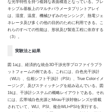
な光学特性を持つ複雑な表面構造となっている。フレ
キシブル基板上のマルチパラメータプリントアレイ
は、湿度、温度、機械ひずみのセンシング、熱電ジェ
ネレータ及び多くの他の目的のために利用できる。こ
れらのすべての性能は、形状及び製造工程に依存する
（3）。
実験法と結果
図 1aは、経済的な統合3D干渉光学プロファイラプラ
ットフォームの例である。これには、白色光干渉計
（WLI）、位相シフト干渉計（PSI）、True Colorイメ
ージング、及びスティッチングを組み込んでいる。図
1bは、干渉計システムの概略レイアウトである。それ
には、広帯域白色光源とMirau干渉対物レンズが搭載
されていて、WLI、PSI、複合WLI+PSIを実行する。