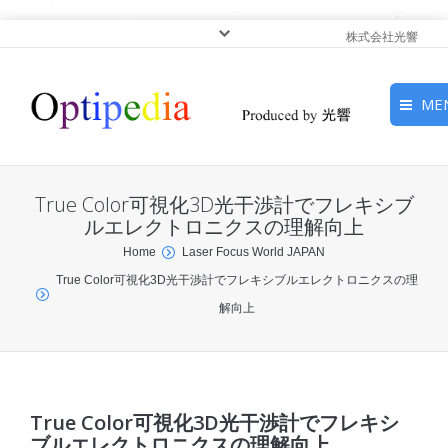
株式会社光響
ME
HOME
True Color可視化3D光干渉計でフレキシブ
ピックアップ
ルエレクトロニクスの理解向上
You are here:
Home
Laser Focus World JAPAN
光基礎・光源
True Color可視化3D光干渉計でフレキシブルエレクトロニクスの理
解向上
光応用・アプリケーショ
ン
サービス
True Color可視化3D光干渉計でフレキシ
ブルエレクトロニクスの理解向上