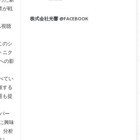
業が戦
e
株式会社光響 @FACEBOOK
も視聴
このシ
トニク
計画への影
述べてい
催する
題も提
バー
は実に興味
、分析
生し、