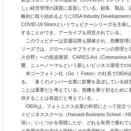
しい経営管理の課題に直面している。顧客、製品、
略的に取り組めるようにOSA Industry Development Assoc
COVID-19 Stormというウェビナーシリーズを
することができ、アーカイブも用意されている。
このウェビナーは翌週以降も開催され、危機管理に
リーズでは、グローバルサプライチェーンの管理と
ス分野）への投資展望、CARES Act（Coronavirus Aid,
響、ニューノーマルという新しいビジネス環境での
米ゴーフォトン社（Go ！ Foton）の社長でOID
る。「多くのメンバー企業に影響を及ぼしている経
ことは重要だと考えている。危機を乗り切るために
供することは有益だと考えている」。
OIDAは、フォトニクス企業の幹部にとって役立
ドビジネススクール（Harvard Business School：
深い。いくつかを視聴したが、どれも有用で優れて
と意思決定の方法と同様にその実用性は、非常に明