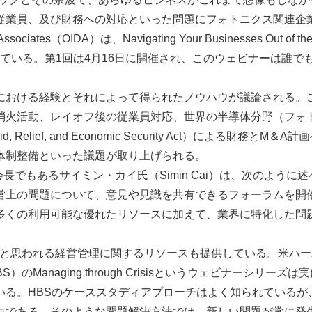
従業員、及び財務への対応といった問題にフォトニクス関連企
iates（OIDA）は、Navigating Your Businesses Out of th
主催している。第1回は4月16日に開催され、このウェビナーは誰で
おける経験とそれによって得られたノウハウが議論される。
消火活動、レイオフ後の従業員対応、世界の半導体分野（フォ
 Relief, and Economic Security Act）による財務とM＆A
体制整備といった議題が取り上げられる。
A会長でもあるサイミン・カイ氏（Simin Cai）は、次のように
営上の問題について、意見や見識を共有できるフォーラムを開
多くの利用可能な優れたリソースに加えて、業界に特化した問
つと思われる経営管理に関するリソースも提供している。米ハー
HBS）のManaging through Crisisというウェビナーシリーズ
いる。HBSのケーススタディアプローチはよく知られているが
白である。そのような問題解決方法では、新しい問題が常に発