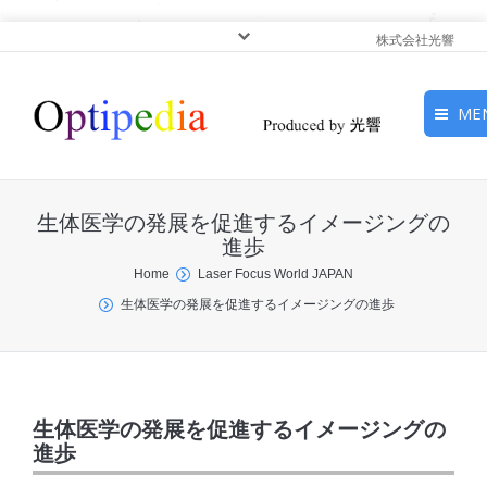
株式会社光響
ME
HOME
生体医学の発展を促進するイメージングの
ピックアップ
進歩
You are here:
Home
Laser Focus World JAPAN
光基礎・光源
生体医学の発展を促進するイメージングの進歩
光応用・アプリケーショ
ン
サービス
生体医学の発展を促進するイメージングの
進歩