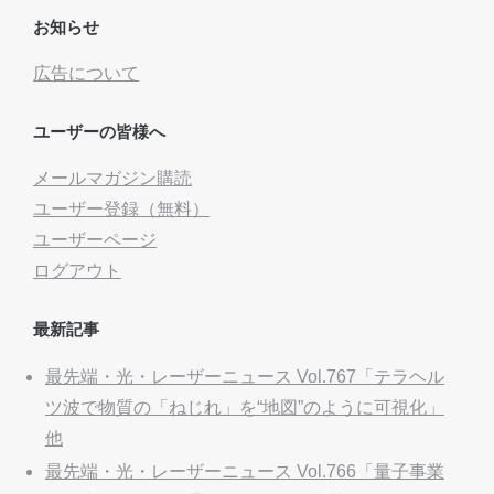
お知らせ
広告について
ユーザーの皆様へ
メールマガジン購読
ユーザー登録（無料）
ユーザーページ
ログアウト
最新記事
最先端・光・レーザーニュース Vol.767「テラヘル
ツ波で物質の「ねじれ」を“地図”のように可視化」
他
最先端・光・レーザーニュース Vol.766「量子事業