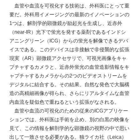
血管や血流を可視化する技術は、外科医にとって重
要だ。外科用イメージングの最新のイノベーションの
1つは、解剖学的顕微鏡が励起光を生成し、近赤外
（near-IR）光下で蛍光を発する薬剤であるインドシ
アニングリーン（ICG）からの蛍光を解像できるデバ
イスである。このデバイスは非接触で非侵襲的な拡張
現実（AR）顕微鏡アクセサリで、可視光画像をキャ
プチャするカメラと、近赤外蛍光の血管造影情報をキ
ャプチャするカメラからの2つのビデオストリームを
デジタルに結合する。その結果、自然な発色で大脳構
造の高精細画像が得られ、さらにリアルタイムな血管
内血流を疑似色で重ねるという拡張がなされる。
血管や血流の可視化のための従来のICGアプリケー
ションでは、外科医は手術を止め、別の白黒の映像を
見て、この情報を解剖学的な顕微鏡の視野の中で思い
出して一致させる必要がある。独ライカ社（Leica）