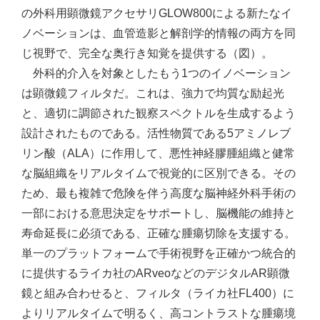
の外科用顕微鏡アクセサリGLOW800による新たなイ
ノベーションは、血管造影と解剖学的情報の両方を同
じ視野で、完全な奥行き知覚を提供する（図）。
外科的介入を対象としたもう1つのイノベーション
は顕微鏡フィルタだ。これは、強力で均質な励起光
と、適切に調節された観察スペクトルを生成するよう
設計されたものである。活性物質である5アミノレブ
リン酸（ALA）に作用して、悪性神経膠腫組織と健常
な脳組織をリアルタイムで視覚的に区別できる。その
ため、最も複雑で危険を伴う高度な脳神経外科手術の
一部における意思決定をサポートし、脳機能の維持と
寿命延長に必須である、正確な腫瘍切除を支援する。
単一のプラットフォームで手術視野を正確かつ統合的
に提供するライカ社のARveoなどのデジタルAR顕微
鏡と組み合わせると、フィルタ（ライカ社FL400）に
よりリアルタイムで明るく、高コントラストな腫瘍境