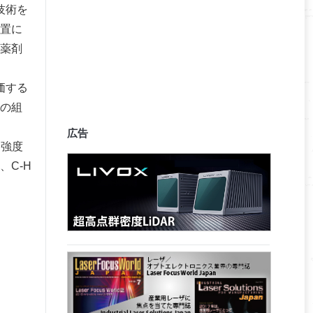
技術を
処置に
た薬剤
価する
脳の組
広告
な強度
C-H