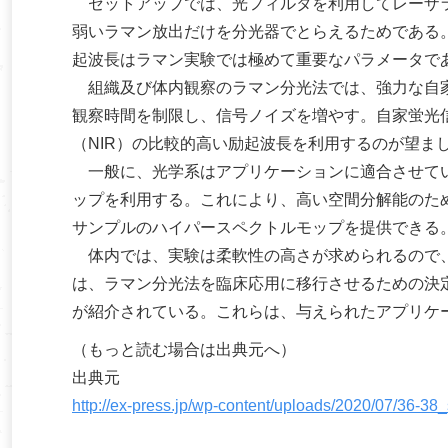
セットアップでは、光フィルタを利用してレーザラ
弱いラマン放出だけを分光器でとらえるためである
起波長はラマン実験では極めて重要なパラメータで
組織及び体内観察のラマン分光法では、強力な自家
観察時間を制限し、信号ノイズを増やす。自家蛍光
（NIR）の比較的高い励起波長を利用するのが望まし
一般に、光学系はアプリケーションに適合させてい
ップを利用する。これにより、高い空間分解能のた
サンプルのハイパースペクトルモップを提供できる
体内では、実験は柔軟性の高さが求められるので、
は、ラマン分光法を臨床応用に移行させるための決
が紹介されている。これらは、与えられたアプリケ
（もっと読む場合は出典元へ）
出典元
http://ex-press.jp/wp-content/uploads/2020/07/36-38