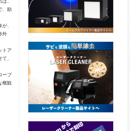
れは、
で、励
象が、
赤外
ットア
せて、
ローブ
な概観