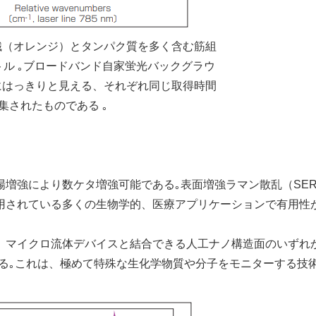
織（オレンジ）とタンパク質を多く含む筋組
ル ｡ブロードバンド自家蛍光バックグラウ
にはっきりと見える、それぞれ同じ取得時間
集されたものである ｡
増強により数ケタ増強可能である｡表面増強ラマン散乱（SER
用されている多くの生物学的、医療アプリケーションで有用性
マイクロ流体デバイスと結合できる人工ナノ構造面のいずれ
きる｡これは、極めて特殊な生化学物質や分子をモニターする技