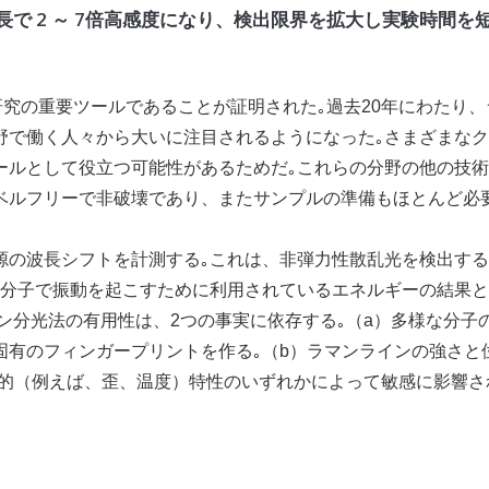
で 2 ～ 7倍高感度になり、検出限界を拡大し実験時間を
研究の重要ツールであることが証明された｡過去20年にわたり、
野で働く人々から大いに注目されるようになった｡さまざまな
ールとして役立つ可能性があるためだ｡これらの分野の他の技
ベルフリーで非破壊であり、またサンプルの準備もほとんど必
の波長シフトを計測する｡これは、非弾力性散乱光を検出する
の分子で振動を起こすために利用されているエネルギーの結果
ン分光法の有用性は、2つの事実に依存する｡（a）多様な分子
固有のフィンガープリントを作る｡（b）ラマンラインの強さと
的（例えば、歪、温度）特性のいずれかによって敏感に影響さ