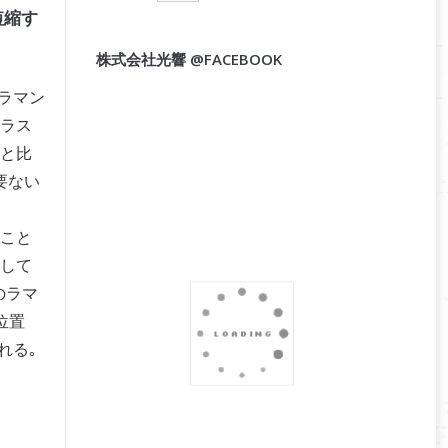
短縮す
株式会社光響 @FACEBOOK
ラマン
クラス
術と比
要ない
こと
として
のラマ
位置
れる｡