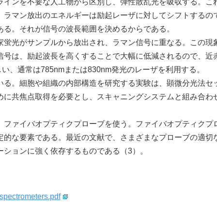
インを不要な人工物から区別し、弾性散乱光を吸収する。こ
。ラマン放出のエネルギーは励起レーザに対してシフトするの
ある。それが信号の波長範囲を決めるからである。
蛍光がサンプルから放出され、ラマン信号に重なる。この現
信号は、励起波長を高くすることで大幅に低減されるので、近
い、通常は785nmまたは830nm発光のレーザを利用する。
る。細胞や組織の内部構造を研究する実験は、顕微分光法セ
めに共焦点取得を必要とし、スキャニングシステムと組み合わ
。
ファイバオプティクプローブを使う。ファイバオプティクプ
定的な要素である。最近の文献で、さまざまなプローブの適切
ーションに強く依存するものである（3）。
_spectrometers.pdf