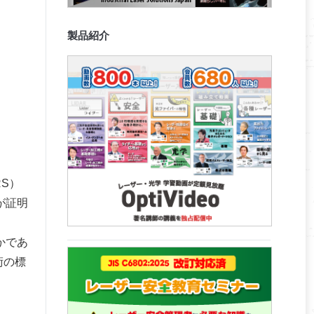
製品紹介
S）
が証明
かであ
術の標