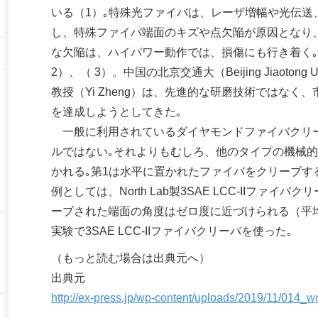
いる（1）｡特殊光ファイバは、レーザ増幅や光伝送
し、特殊ファイバ端面のキズや点欠陥が原因となり
な欠陥は、ハイパワー動作では、損傷にも行き着く
2）、（ 3）。中国の北京交通大（Beijing Jiaotong 
教授（Yi Zheng）は、先進的な研磨技術ではな
を達成しようとしてきた｡
一般に利用されているダイヤモンドファイバクリー
ルではない｡それよりもむしろ、他のタイプの機械的
かれる｡第1は水平に置かれたファイバをクリーブす
例としては、North Lab製3SAE LCC-II
ーブされた端面の角度はゼロ度に近づけられる（平均
実験で3SAE LCC-IIファイバクリーバを使った｡
（もっと読む場合は出典元へ）
出典元
http://ex-press.jp/wp-content/uploads/2019/11/014_w