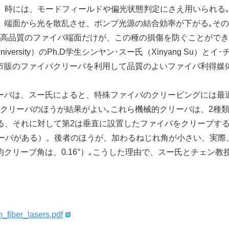
、時には、モードフィールドや偏光状態判定にさえ用いられる
、端面から光を散乱させ、ポンプ光源の結合効率が下がる｡そ
｡高品質のファイバ端面だけが、この種の損傷を防ぐことがで
University）のPh.D学生シンヤン･スー氏（Xinyang Su）とイ
く、市販のファイバクリーバを利用して品質のよいファイバ利得媒
バは、スー氏によると、特殊ファイバのクリービングには最
クリーバのほうが結果がよい｡これら機械的クリーバは、2種
る、それに対して第2は垂直に設置したファイバをクリーブす
ファイバクリーバがある）。後者のほうが、加わるねじれ角が小さい、実
クリーブ角は、0.16°）｡こうした理由で、スー氏とチェン教
n_fiber_lasers.pdf