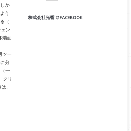
｡しか
のよう
株式会社光響 @FACEBOOK
きる（
･チェン
体端面
適ツー
類に分
る（一
際、クリ
授は、