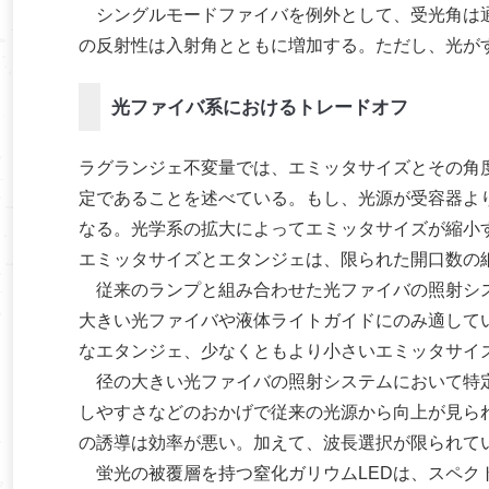
シングルモードファイバを例外として、受光角は通
の反射性は入射角とともに増加する。ただし、光が
光ファイバ系におけるトレードオフ
ラグランジェ不変量では、エミッタサイズとその角
定であることを述べている。もし、光源が受容器よ
なる。光学系の拡大によってエミッタサイズが縮小
エミッタサイズとエタンジェは、限られた開口数の
従来のランプと組み合わせた光ファイバの照射シス
大きい光ファイバや液体ライトガイドにのみ適して
なエタンジェ、少なくともより小さいエミッタサイ
径の大きい光ファイバの照射システムにおいて特定
しやすさなどのおかげで従来の光源から向上が見ら
の誘導は効率が悪い。加えて、波長選択が限られて
蛍光の被覆層を持つ窒化ガリウムLEDは、スペク