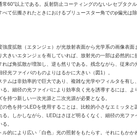
常60°以上である。反射防止コーティングのないレセプタク
すべて伝搬されたときにおけるブリュースター角でのp偏光は
度強度拡散（エタンジェ）が光放射表面から光学系の画像表面
り大きいエタンジェを有していれば、放射光の一部は必然的に
すれば角拡散が増加し、逆も然りである。残念ながら、従来の
細径光ファイバのものよりはるかに大きい（図1）。
テムは非効率的で巨大であり、複雑な光学やフィルタを有し
いる。細径の光ファイバにより効率良く光を誘導するには、よ
ズを持つ新しい一次光源と二次光源が必要となる。
の色を持つLEDを使用することは、比較的小さなエミッタと
れる。しかしながら、LEDはさほど明るくなく、細径の光ファ
いる。
トル的により広い「白色」光の照射をもたらす。それにもかか