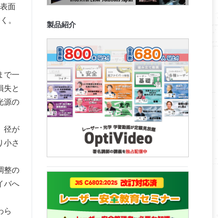
ル表面
除く。
製品紹介
まで一
損失と
光源の
、径が
り小さ
調整の
イバへ
わら