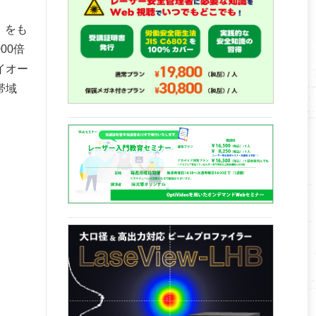
）をも
00倍
イオー
帯域