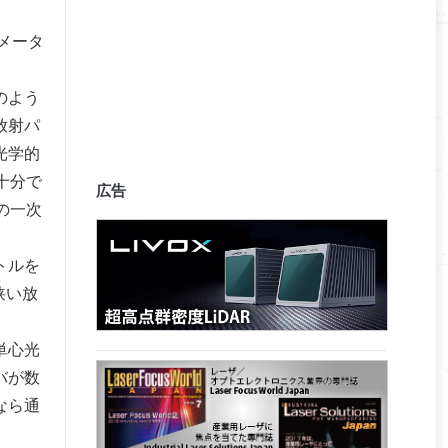
メータ
のよう
放射パ
光学的
十分で
広告
の一次
トルを
狭い放
単心光
バが数
なら通