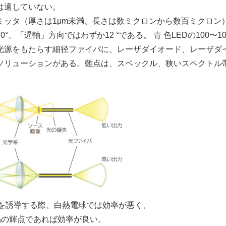
は適していない。
ッタ（厚さは1μm未満、長さは数ミクロンから数百ミクロン
「遅軸」方向ではわずか12 °である。 青 色LEDの100〜10
光源をもたらす細径ファイバに、レーザダイオード、レーザダ
ソリューションがある。難点は、スペックル、狭いスペクトル
を誘導する際、白熱電球では効率が悪く、
 結晶の輝点であれば効率が良い。