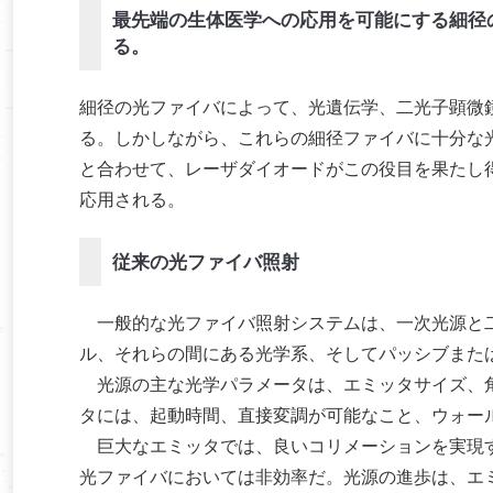
最先端の生体医学への応用を可能にする細径
る。
細径の光ファイバによって、光遺伝学、二光子顕微
る。しかしながら、これらの細径ファイバに十分な
と合わせて、レーザダイオードがこの役目を果たし
応用される。
従来の光ファイバ照射
一般的な光ファイバ照射システムは、一次光源と二
ル、それらの間にある光学系、そしてパッシブまた
光源の主な光学パラメータは、エミッタサイズ、角
タには、起動時間、直接変調が可能なこと、ウォー
巨大なエミッタでは、良いコリメーションを実現す
光ファイバにおいては非効率だ。光源の進歩は、エ