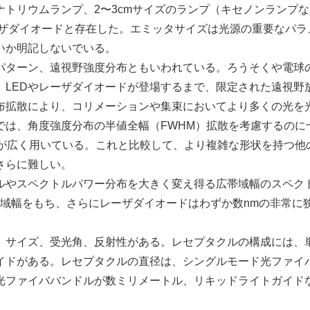
トリウムランプ、2〜3cmサイズのランプ（キセノンランプな
レーザダイオードと存在した。エミッタサイズは光源の重要なパラ
いか明記しないでいる。
ターン、遠視野強度分布ともいわれている。ろうそくや電球
。LEDやレーザダイオードが登場するまで、限定された遠視野
布拡散により、コリメーションや集束においてより多くの光を
では、角度強度分布の半値全幅（FWHM）拡散を考慮するのに
者が広く用いている。これと比較して、より複雑な形状を持つ他
さらに難しい。
やスペクトルパワー分布を大きく変え得る広帯域幅のスペク
い帯域幅をもち、さらにレーザダイオードはわずか数nmの非常に
サイズ、受光角、反射性がある。レセプタクルの構成には、
イドがある。レセプタクルの直径は、シングルモード光ファイ
光ファイババンドルが数ミリメートル、リキッドライトガイド