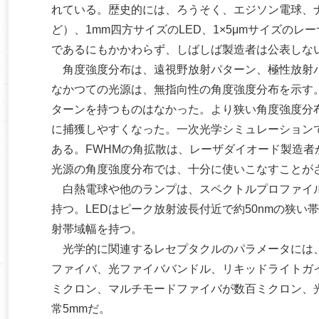
れている。歴史的には、ろうそく、エジソン電球、ナ
ど）、1mm四方サイズのLED、1×5μmサイズの
であるにもかかわらず、しばしば製造者は公表しな
角度強度分布は、遠視野放射パターン、極性放射パ
なかつての光源は、無指向性の角度強度分布を示す
ターンを持つものはなかった。より狭い角度強度分
に捕獲しやすくなった。一次光学シミュレーション
ある。FWHMの角拡散は、レーザダイオード製造
光源の角度強度分布では、十分に使いこなすことが
白熱電球や他のランプは、スペクトルプロファイル
持つ。LEDはピーク放射波長付近で約50nmの狭
射帯域幅を持つ。
光学的に関連するレセプタクルのパラメータには、
ファイバ、光ファイババンドル、リキッドライトガ
ミクロン、マルチモードファイバが数百ミクロン、
常5mmだ。