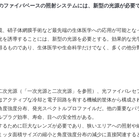
のファイバベースの照射システムには、新型の光源が必要
鏡、硝子体網膜手術など最先端の生体医学への応用が可能とな
光を誘導することには、新型の光源を必要とする。効果的な光
得るものであり、生体医学や生命科学だけでなく、多くの他分
次光源（「一次光源と二次光源」を参照）、光ファイバレセ
はアクティブな冷却と電子回路を有する機械的筐体から構成さ
度強度分布、発光スペクトルプロファイルだ。他の重要なパ
ルプラグ効率、寿命、目への安全性がある。
るために巨大なレンズが必要であり、狭いエリアへの照射や
ミッタ面積サイズの縮小と角度強度分布の減少に直接関連する