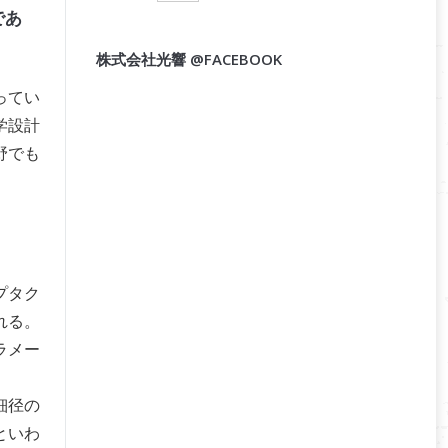
であ
株式会社光響 @FACEBOOK
ってい
学設計
野でも
プタク
れる。
ラメー
細径の
といわ