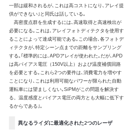
一部は緩和されるが､これは高コストになり､アレイ提
供ができない｣と同氏は話している｡
高密度点群を生成するには､高速取得と高速検出が
必要になる｡これは､アレイフォトディテクタを使用す
ることによって達成可能である｡この場合､各フォトデ
ィテクタが､特定シーン点までの距離をサンプリング
する｡｢標準的には､APDアレイが使われた｡だが､APD
は高バイアス電圧（150V以上）および温度補償回路
を必要とする｡これら2つの要件は､消費電力を増やす
ことになり､これは利用可能なパワーが限られた自動
運転車には望ましくない｡SiPMがこの問題を解決す
る。温度感度とバイアス電圧の両方とも大幅に低下す
るからである｣｡
異なるライダに最適化された2つのレーザ