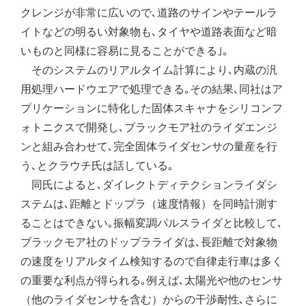
クレンジが非常に広いので､道路のサインやテールラ
イトなどの明るい対象物も､タイヤや道路表面など暗
いものと同様に容易に見ることができる｣｡
そのシステムのリアルタイム計算により､内蔵の汎
用処理ハードウエアで処理できる｡その結果､同社はア
プリケーションに特化した固体スキャナをシリコンフ
ォトニクスで開発し､ブラックモア社のライダエンジ
ンと組み合わせて､完全固体ライダセンサの量産を行
う､とクラウチ氏は話している｡
同氏によると､ダイレクトディテクションライダシ
ステムは､距離とドップラ（速度情報）を同時計測す
ることはできない｡振幅変調パルスライダと比較して､
ブラックモア社のドップラライダは､長距離で対象物
の速度をリアルタイム検知するので自律走行車は多く
の重要な利点が得られる｡例えば､太陽光や他のセンサ
（他のライダセンサを含む）からの干渉耐性､さらに