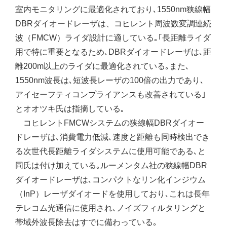
室内モニタリングに最適化されており､1550nm狭線幅
DBRダイオードレーザは、コヒレント周波数変調連続
波（FMCW）ライダ設計に適している｡｢長距離ライダ
用で特に重要となるため､DBRダイオードレーザは､距
離200m以上のライダに最適化されている｡また､
1550nm波長は､短波長レーザの100倍の出力であり､
アイセーフティコンプライアンスも改善されている｣
とオオツキ氏は指摘している｡
コヒレントFMCWシステムの狭線幅DBRダイオー
ドレーザは､消費電力低減､速度と距離も同時検出でき
る次世代長距離ライダシステムに使用可能である､と
同氏は付け加えている｡ルーメンタム社の狭線幅DBR
ダイオードレーザは､コンパクトなリン化インジウム
（InP）レーザダイオードを使用しており､これは長年
テレコム光通信に使用され､ノイズフィルタリングと
帯域外波長除去はすでに備わっている｡