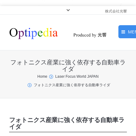
株式会社光響
ME
HOME
フォトニクス産業に強く依存する自動車ラ
ピックアップ
イダ
You are here:
Home
Laser Focus World JAPAN
光基礎・光源
フォトニクス産業に強く依存する自動車ライダ
光応用・アプリケーショ
ン
サービス
フォトニクス産業に強く依存する自動車ラ
イダ