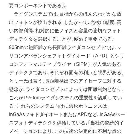
要コンポーネントである｣｡
ライダシステムでは､目標からのほんのわずかな放
出フォトンが検出される｡したがって､光検出感度､高
い内部利得､相対的に低ノイズと容量の適切なフォト
ディテクタを選択することが､極めて重要である｡
905nmの短距離から長距離ライダコンセプトでは､シ
リコンアバランシェフォトダイオード（APD）とシリ
コンフォトマルティプライヤ（SiPM）が人気のある
ディテクタであり､それぞれ固有の利点と限界がある､
とリー氏は言う｡長距離検出でのアイセーフに対する
懸念が､ライダコンセプトによっては距離制約となり､
これが1550nmライダシステムの重要性を説明してい
る｡これらのシステム向けに浜松ホトニクスは､
InGaAsフォトダイオードまたはAPDなど､InGaAsベー
スフォトディテクタを供給している｡｢当社の継続的イ
ノベーションにより､この技術の決定的に不利な点の