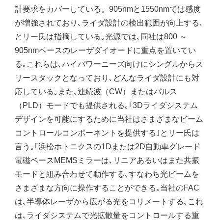
計要求をカバーしている。905nmと1550nmでは感度
が増強されており､ライダ設計の検出範囲が向上する､
とリー氏は指摘している｡光源では､同社は800 ～
905nmベースのレーザダイオードに重点を置いてい
る｡これらは､ハイパワーニーズ向けにシングルからス
リースタックとなっており､どんなライダ設計にも対
応している｡また､連続波（CW）またはパルス
（PLD）モードでも提供される｡｢3Dライダシステム
デザインを可能にするために当社はさまざまなビーム
コントロールコンポーネントを提供する｣とリー氏は
言う｡｢浜松ホトニクスの1Dまたは2D自動車グレード
電磁ベースMEMSミラーは､リニアあるいはまた共振
モードと組み合わせて動作する､すなわち光ビームを
さまざまな方向に操作することができる｡当社のFAC
は､半導体レーザから広がる光をコリメートする､これ
は､ライダシステムで光拡散量をコントロールする重