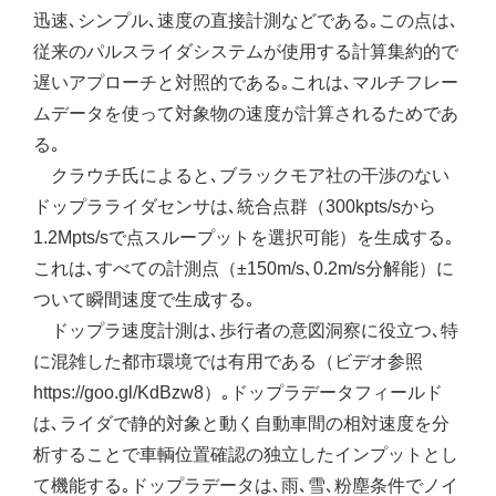
迅速､シンプル､速度の直接計測などである｡この点は､
従来のパルスライダシステムが使用する計算集約的で
遅いアプローチと対照的である｡これは､マルチフレー
ムデータを使って対象物の速度が計算されるためであ
る｡
クラウチ氏によると､ブラックモア社の干渉のない
ドップラライダセンサは､統合点群（300kpts/sから
1.2Mpts/sで点スループットを選択可能）を生成する｡
これは､すべての計測点（±150m/s､0.2m/s分解能）に
ついて瞬間速度で生成する｡
ドップラ速度計測は､歩行者の意図洞察に役立つ､特
に混雑した都市環境では有用である（ビデオ参照
https://goo.gl/KdBzw8）｡ドップラデータフィールド
は､ライダで静的対象と動く自動車間の相対速度を分
析することで車輌位置確認の独立したインプットとし
て機能する｡ドップラデータは､雨､雪､粉塵条件でノイ