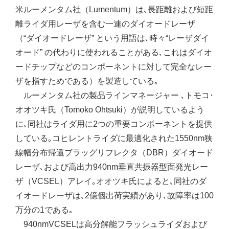
米ルーメンタム社（Lumentum）は､長距離および短距
離ライダ用レーザを含む一連のダイオードレーザ
（“ダイオードレーザ” という用語は､時々“レーザダイ
オード” の代わりに使われることがある､これはダイオ
ードチップなどのコンポーネントに対して完全なレー
ザを指すためである）を製造している｡
ルーメンタム社の製品ラインマネージャー ､トモコ･
オオツキ氏（Tomoko Ohtsuki）が説明しているよう
に､同社はライダ用に2つの重要コンポーネントを提供
している｡コヒレントライダに最適化された1550nm狭
線幅分布帰還ブラッグリフレクタ（DBR）ダイオード
レーザ､および高出力940nm垂直共振器型面発光レー
ザ（VCSEL）アレイ｡オオツキ氏によると､同社のダ
イオードレーザは､2億個出荷実績があり､故障率は100
万分の1である｡
940nmVCSELは高分解能フラッシュライダおよび