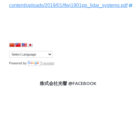
content/uploads/2019/01/lfwj1901pp_lidar_systems.pdf
Powered by
Translate
株式会社光響 @FACEBOOK