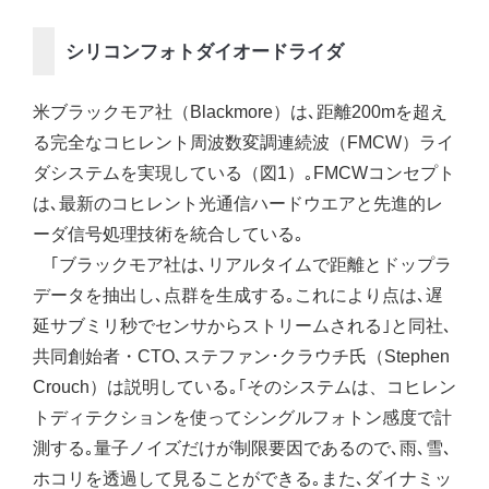
シリコンフォトダイオードライダ
米ブラックモア社（Blackmore）は､距離200mを超え
る完全なコヒレント周波数変調連続波（FMCW）ライ
ダシステムを実現している（図1）｡FMCWコンセプト
は､最新のコヒレント光通信ハードウエアと先進的レ
ーダ信号処理技術を統合している｡
｢ブラックモア社は､リアルタイムで距離とドップラ
データを抽出し､点群を生成する｡これにより点は､遅
延サブミリ秒でセンサからストリームされる｣と同社､
共同創始者・CTO､ステファン･クラウチ氏（Stephen
Crouch）は説明している｡｢そのシステムは、コヒレン
トディテクションを使ってシングルフォトン感度で計
測する｡量子ノイズだけが制限要因であるので､雨､雪､
ホコリを透過して見ることができる｡また､ダイナミッ