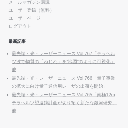
メールマガジン購読
ユーザー登録（無料）
ユーザーページ
ログアウト
最新記事
最先端・光・レーザーニュース Vol.767「テラヘル
ツ波で物質の「ねじれ」を“地図”のように可視化」
他
最先端・光・レーザーニュース Vol.766「量子事業
の拡大に向け量子通信用レーザの出荷を開始」
最先端・光・レーザーニュース Vol.765「南極12m
テラヘルツ望遠鏡計画が切り拓く新たな銀河研究」
他