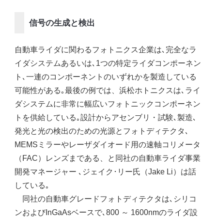
信号の生成と検出
自動車ライダに関わるフォトニクス企業は､完全なラ
イダシステムあるいは､1つの特定ライダコンポーネン
ト､一連のコンポーネントのいずれかを製造している
可能性がある｡最後の例では、浜松ホトニクスは､ライ
ダシステムに非常に幅広いフォトニックコンポーネン
トを供給している｡設計からアセンブリ・試験､製造､
発光と光の検出のための光源とフォトディテクタ､
MEMSミラーやレーザダイオード用の速軸コリメータ
（FAC）レンズまである、と同社の自動車ライダ事業
開発マネージャー ､ジェイク･リー氏（Jake Li）は話
している｡
同社の自動車グレードフォトディテクタは､シリコ
ンおよびInGaAsベースで､800 ～ 1600nmのライダ設