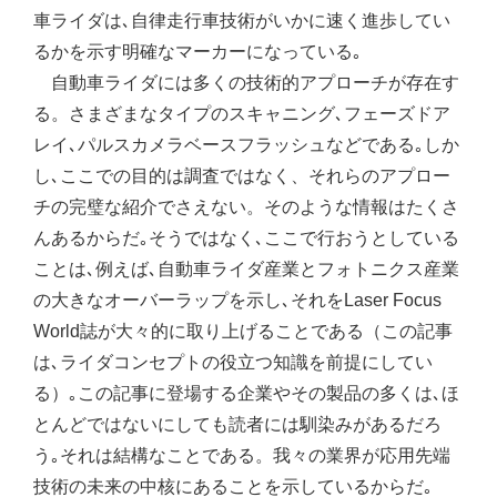
車ライダは､自律走行車技術がいかに速く進歩してい
るかを示す明確なマーカーになっている｡
自動車ライダには多くの技術的アプローチが存在す
る。さまざまなタイプのスキャニング､フェーズドア
レイ､パルスカメラベースフラッシュなどである｡しか
し､ここでの目的は調査ではなく、それらのアプロー
チの完璧な紹介でさえない。そのような情報はたくさ
んあるからだ｡そうではなく､ここで行おうとしている
ことは､例えば､自動車ライダ産業とフォトニクス産業
の大きなオーバーラップを示し､それをLaser Focus
World誌が大々的に取り上げることである（この記事
は､ライダコンセプトの役立つ知識を前提にしてい
る）｡この記事に登場する企業やその製品の多くは､ほ
とんどではないにしても読者には馴染みがあるだろ
う｡それは結構なことである。我々の業界が応用先端
技術の未来の中核にあることを示しているからだ｡