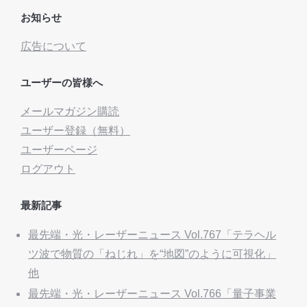
お知らせ
広告について
ユーザーの皆様へ
メールマガジン購読
ユーザー登録（無料）
ユーザーページ
ログアウト
最新記事
最先端・光・レーザーニュース Vol.767「テラヘル
ツ波で物質の「ねじれ」を“地図”のように可視化」
他
最先端・光・レーザーニュース Vol.766「量子事業