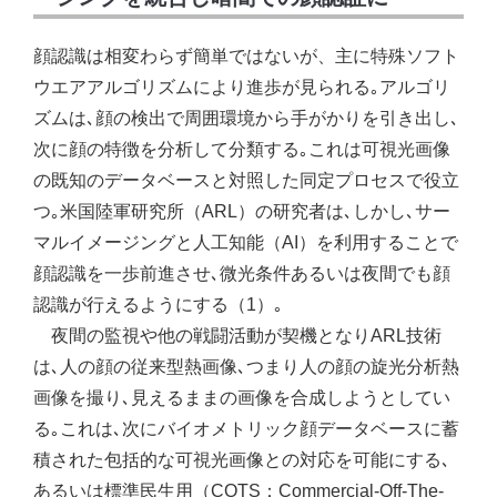
顔認識は相変わらず簡単ではないが、主に特殊ソフト
ウエアアルゴリズムにより進歩が見られる｡アルゴリ
ズムは､顔の検出で周囲環境から手がかりを引き出し､
次に顔の特徴を分析して分類する｡これは可視光画像
の既知のデータベースと対照した同定プロセスで役立
つ｡米国陸軍研究所（ARL）の研究者は､しかし､サー
マルイメージングと人工知能（AI）を利用することで
顔認識を一歩前進させ､微光条件あるいは夜間でも顔
認識が行えるようにする（1）｡
夜間の監視や他の戦闘活動が契機となりARL技術
は､人の顔の従来型熱画像､つまり人の顔の旋光分析熱
画像を撮り､見えるままの画像を合成しようとしてい
る｡これは､次にバイオメトリック顔データベースに蓄
積された包括的な可視光画像との対応を可能にする､
あるいは標準民生用（COTS：Commercial-Off-The-