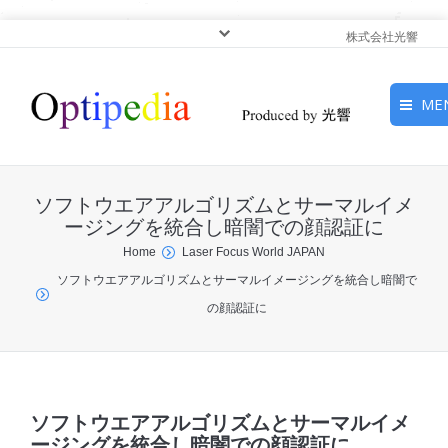
株式会社光響
ME
HOME
ソフトウエアアルゴリズムとサーマルイメ
ピックアップ
ージングを統合し暗闇での顔認証に
You are here:
Home
Laser Focus World JAPAN
光基礎・光源
ソフトウエアアルゴリズムとサーマルイメージングを統合し暗闇で
の顔認証に
光応用・アプリケーショ
ン
サービス
ソフトウエアアルゴリズムとサーマルイメ
ージングを統合し暗闇での顔認証に