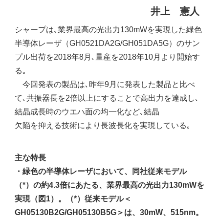
井上 憲人
シャープは､業界最高の光出力130mWを実現した緑色
半導体レーザ（GH0521DA2G/GH051DA5G）のサン
プル出荷を2018年8月､量産を2018年10月より開始す
る｡
今回発表の製品は､昨年9月に発表した製品と比べ
て､共振器長を2倍以上にすることで高出力を達成し､
結晶成長時のウエハ面の均一化など､結晶
欠陥を抑える技術により長波長化を実現している｡
主な特長
・緑色の半導体レーザにおいて、同社従来モデル
（*）の約4.3倍にあたる、業界最高の光出力130mWを
実現（図1）。（*）従来モデル＜
GH05130B2G/GH05130B5G＞は、30mW、515nm。