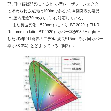
部､田中智毅部長によると､小型レーザプロジェクター
で求められる光束は100lmであるが､今回発表の製品
は､屋内用途70lmのモデルに対応している｡
また長波長化（520nm）により､BT.2020（ITU-R
RecommendationBT.2020）カバー率が93.5%に向上
した｡昨年9月発表のモデル､波長515nmでは､同カバー
率は88.3%にとどまっている（図2）｡