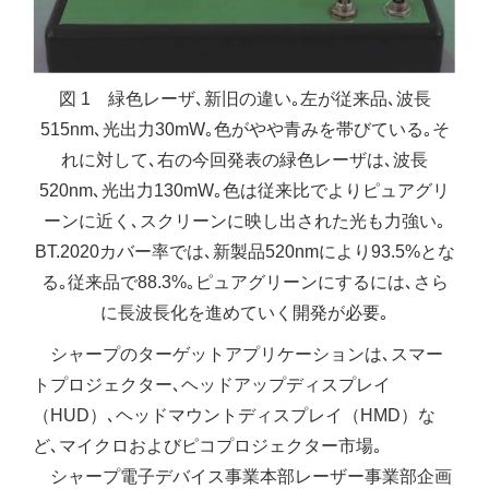
図 1 緑色レーザ､新旧の違い｡左が従来品､波長
515nm､光出力30mW｡色がやや青みを帯びている｡そ
れに対して､右の今回発表の緑色レーザは､波長
520nm､光出力130mW｡色は従来比でよりピュアグリ
ーンに近く､スクリーンに映し出された光も力強い｡
BT.2020カバー率では､新製品520nmにより93.5%とな
る｡従来品で88.3%｡ピュアグリーンにするには､さら
に長波長化を進めていく開発が必要｡
シャープのターゲットアプリケーションは､スマー
トプロジェクター､ヘッドアップディスプレイ
（HUD）､ヘッドマウントディスプレイ（HMD）な
ど､マイクロおよびピコプロジェクター市場｡
シャープ電子デバイス事業本部レーザー事業部企画