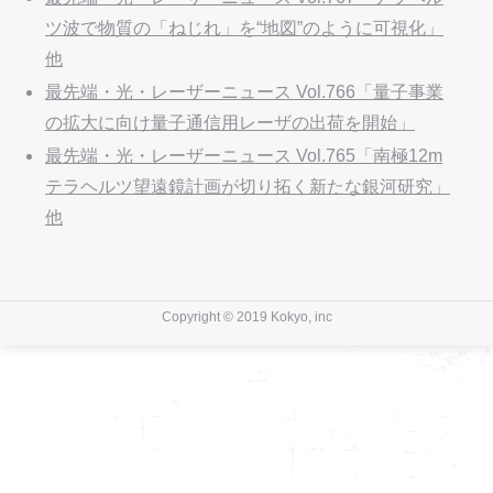
ツ波で物質の「ねじれ」を“地図”のように可視化」
他
最先端・光・レーザーニュース Vol.766「量子事業
の拡大に向け量子通信用レーザの出荷を開始」
最先端・光・レーザーニュース Vol.765「南極12m
テラヘルツ望遠鏡計画が切り拓く新たな銀河研究」
他
Copyright © 2019 Kokyo, inc