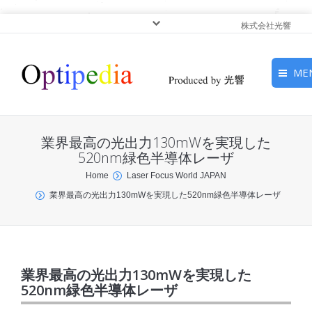
株式会社光響
ME
HOME
業界最高の光出力130mWを実現した
ピックアップ
520nm緑色半導体レーザ
You are here:
Home
Laser Focus World JAPAN
光基礎・光源
業界最高の光出力130mWを実現した520nm緑色半導体レーザ
光応用・アプリケーショ
ン
サービス
業界最高の光出力130mWを実現した
520nm緑色半導体レーザ