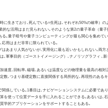
コ（同時に生きており､死んでいる=生死は､それぞれ50%の確率）の
産業的な活用はまだ見られない｡そのような第2の量子革命（量子
ある｡量子暗号や量子コンピューティングが最も関心を集めて
､応用はまだ非常に限られている｡
はあまり人気がないが､実用化に最も近いかもしれない｡両方
は､軍事目的（ゴーストイメージング）､ナノリソグラフィ ､新
加速度､回転率､磁場､あるいは温度などの物理量を最高の相対
然定数､つまり基礎定数に直接関係する局所的な､再現性のある
関係している｡1番目は､ナビゲーションシステムに必要であり
算を使って位置データを手に入れることができる｡あるいは､石
質学的アプリケーションをサポートすることもある｡