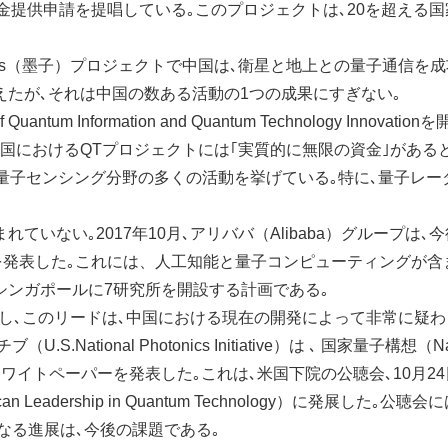
定の資金提供申請を提唱している｡このプロジェクトは､20を超える
us（墨子）プロジェクトで中国は､衛星と地上との量子通信を
えたが､それは中国の数ある活動の1つの成果にすぎない｡
um Information and Quantum Technology Innovation
中国におけるQTプロジェクトには｢実質的に無限の資金｣がある
る量子センシング分野の多くの活動を挙げている｡特に､量子レー
ない｡2017年10月､アリババ（Alibaba）グループは､今
を発表した｡これには、人工知能と量子コンピューティングが含
シンガポールに7研究所を開設する計画である｡
し､このリードは､中国における現在の開発によって非常に疑わ
tional Photonics Initiative）は ､ 国家量子構想（Nat
を求めるホワイトペーパーを発表した｡これは､米国下院の公聴会､10月24
dership in Quantum Technology）に発展した｡公聴会に
らなる進展は､今後の課題である｡