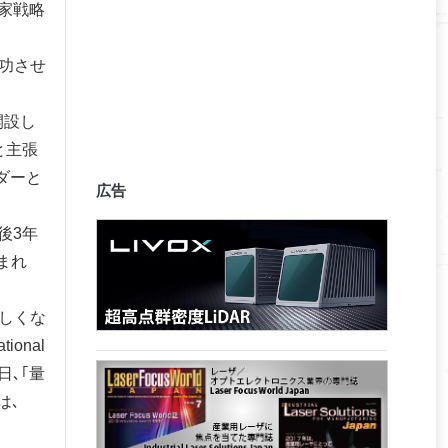
国家戦略
成功させ
を開設し
と主張
ダーと
広告
後3年
まれ
しくな
ional
日､｢量
は､