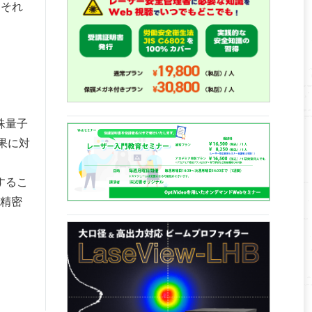
はそれ
殊量子
果に対
するこ
超精密