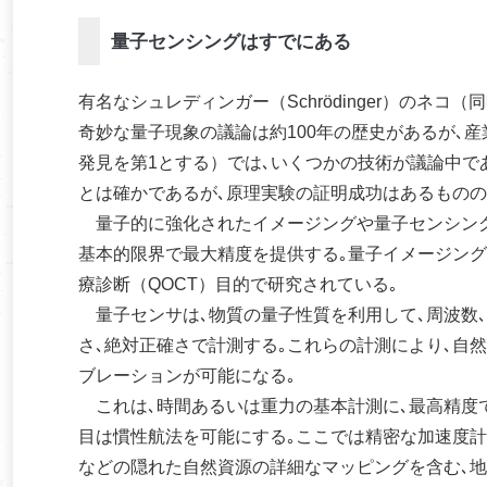
量子センシングはすでにある
有名なシュレディンガー（Schrödinger）のネ
奇妙な量子現象の議論は約100年の歴史があるが､
発見を第1とする）では､いくつかの技術が議論中で
とは確かであるが､原理実験の証明成功はあるものの
量子的に強化されたイメージングや量子センシング
基本的限界で最大精度を提供する｡量子イメージング
療診断（Q­OCT）目的で研究されている｡
量子センサは､物質の量子性質を利用して､周波数､
さ､絶対正確さで計測する｡これらの計測により､自
ブレーションが可能になる｡
これは､時間あるいは重力の基本計測に､最高精度で
目は慣性航法を可能にする｡ここでは精密な加速度計
などの隠れた自然資源の詳細なマッピングを含む､地