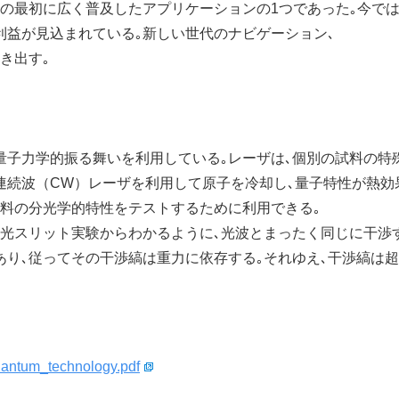
の最初に広く普及したアプリケーションの1つであった｡今で
利益が見込まれている｡新しい世代のナビゲーション､
き出す｡
量子力学的振る舞いを利用している｡レーザは､個別の試料の特
連続波（CW）レーザを利用して原子を冷却し､量子特性が熱効
試料の分光学的特性をテストするために利用できる｡
､光スリット実験からわかるように､光波とまったく同じに干渉
あり､従ってその干渉縞は重力に依存する｡それゆえ､干渉縞は
quantum_technology.pdf