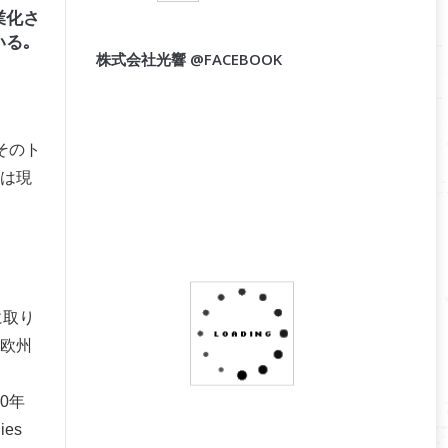
業化さ
る｡
株式会社光響 @FACEBOOK
｡そのト
業は現
に取り
｡欧州
10年
ies