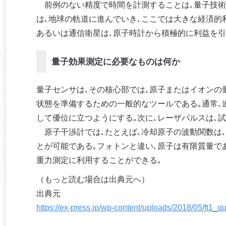
前例のない精度で時間を計測することは､量子技術
は､地球の軌道に進んでいき､ここでは大きな経済的
あるいは通信衛星は､原子時計から積極的に利益を引
量子効果測定に必要なものは何か
量子センサは､その核心部では､原子またはイオンの
状態を準備するための一般的なツールである｡通常､
して優位に立つようにする｡次に､レーザパルスは､
原子干渉計では､たとえば､冷却原子の波動関数は
とが可能である｡フォトンと違い､原子は有限質量で
重力測定に利用することができる｡
（もっと読む場合は出典元へ）
出典元
https://ex-press.jp/wp-content/uploads/2018/05/ft1_