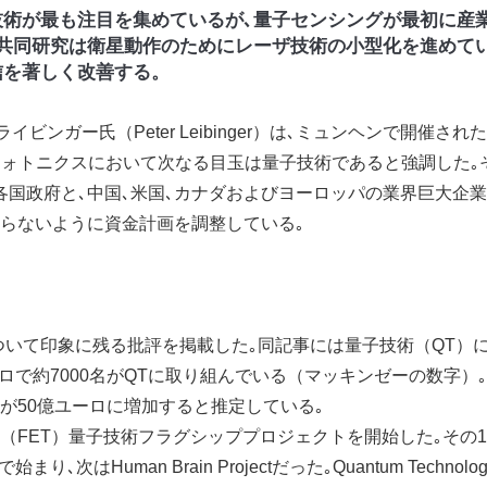
技術が最も注目を集めているが､量子センシングが最初に産
る共同研究は衛星動作のためにレーザ技術の小型化を進めてい
信を著しく改善する。
イビンガー氏（Peter Leibinger）は､ミュンヘンで開催された
講演を行い､フォトニクスにおいて次なる目玉は量子技術であると強調した
各国政府と､中国､米国､カナダおよびヨーロッパの業界巨大企
らないように資金計画を調整している｡
について印象に残る批評を掲載した｡同記事には量子技術（QT）
ーロで約7000名がQTに取り組んでいる（マッキンゼーの数字）
が50億ユーロに増加すると推定している｡
chnologies（FET）量子技術フラグシッププロジェクトを開始した｡その
Human Brain Projectだった｡Quantum Technolog