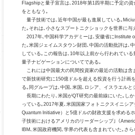
Flagshipと量子宣言は､2018年第1四半期に予
をともなう｡
量子技術では､近年中国が最も進展している｡Mici
た｡それは､小さなスプートニクショックを世界に与
2017年､中国科学アカデミーは､安徽省にInstitute of Quant
た｡米国ジェイムスタウン財団､中国の活動批評は､
している｡この報告は､10年以上前から行われてい
量子ナビゲーションについてである｡
これには中国最大の民間投資家の最近の活動は含まれてい
で新技術研究に150億ドルを超える投資を行う計画
る｡同グループは､中国､米国､ロシア、イスラエルと
長期にわたり､米国がQT研究の最前線にいた｡しか
っている｡2017年夏､米国国家フォトニクスイニシアチブ（U.S.Na
Quantum Initiative）と5億ドルの財政支援
子技術におけるアメリカのリーダーシップ｣（American Lea
IBM､米国政府機関､学界の代表も含まれていた｡さ