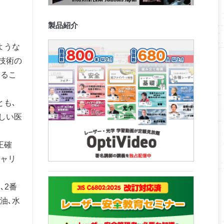
製品紹介
ような
技術の
いるこ
とも､
しい医
正確
キャリ
､2番
油､水