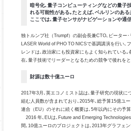
暗号化､量子コンピューティングなどの量子
れる可能性がある｡たとえば､ベルリンのあ
ここでは､量子センサがナビゲーションや通
独トルンプ社（Trumpf）の副会長兼CTO､ピーター･ラ
LASER World of PHO TO NICSで基調
レンドは､政治家にも投資家にもよく知られている｡
在､量子技術でリーダーとなるための競争で後れをと
財源は数十億ユーロ
2017年3月､英エコノミスト誌は､量子研究の現状
組む人員数が含まれており､2015年､総予算15億ユ
連合（EU）のそれに続く概要は､5年以内にその予算
2016 年､EUは､Future and Emerging Te
間､10億ユーロのプロジェクトは､2013年グラフェンで始まり､次は