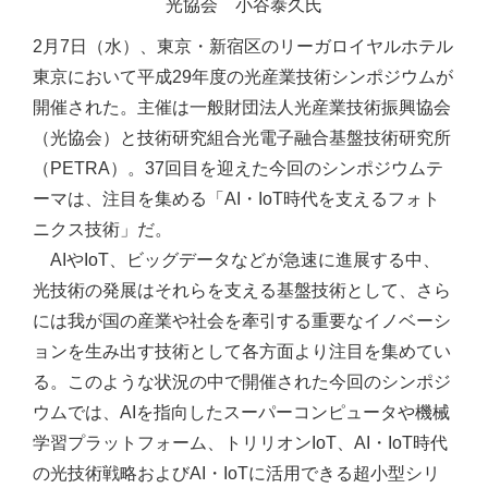
光協会 小谷泰久氏
2月7日（水）、東京・新宿区のリーガロイヤルホテル
東京において平成29年度の光産業技術シンポジウムが
開催された。主催は一般財団法人光産業技術振興協会
（光協会）と技術研究組合光電子融合基盤技術研究所
（PETRA）。37回目を迎えた今回のシンポジウムテ
ーマは、注目を集める「AI・IoT時代を支えるフォト
ニクス技術」だ。
AIやIoT、ビッグデータなどが急速に進展する中、
光技術の発展はそれらを支える基盤技術として、さら
には我が国の産業や社会を牽引する重要なイノベーシ
ョンを生み出す技術として各方面より注目を集めてい
る。このような状況の中で開催された今回のシンポジ
ウムでは、AIを指向したスーパーコンピュータや機械
学習プラットフォーム、トリリオンIoT、AI・IoT時代
の光技術戦略およびAI・IoTに活用できる超小型シリ