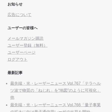
お知らせ
広告について
ユーザーの皆様へ
メールマガジン購読
ユーザー登録（無料）
ユーザーページ
ログアウト
最新記事
最先端・光・レーザーニュース Vol.767「テラヘル
ツ波で物質の「ねじれ」を“地図”のように可視化」
他
最先端・光・レーザーニュース Vol.766「量子事業
の拡大に向け量子通信用レーザの出荷を開始」