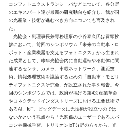
コンフォトニクストランシーバなどについて、各分野
のエキスパート達が最新の研究動向を紹介し、我が国
の光産業・技術が進むべき方向についても言及され
た。
光協会・副理事長兼専務理事の小谷泰久氏は冒頭挨
拶において、前回のシンポジウム「未来の自動車・ロ
ボット・産業機器を支えるフォトニクス」から生まれ
た成果として、昨年光協会内に自動運転や移動体に関
連するセンサ、カメラ、車載ネットワーク、測距技
術、情報処理技術を議論するための「自動車・モビリ
ティフォトニクス研究会」が設立された事を報告。今
回のシンポジウムでは、政府が掲げる第4次産業革命
やコネクテッドインダストリーズにおける主要技術で
あるAI、IoT、ビッグデータに光技術が役立つのでは
ないかという観点から「光関係のユーザーであるスパ
コンや機械学習、トリリオンIoT分野の方々から、光