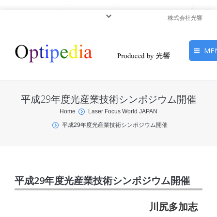
株式会社光響
ME
HOME
平成29年度光産業技術シンポジウム開催
ピックアップ
You are here:
Home
Laser Focus World JAPAN
平成29年度光産業技術シンポジウム開催
光基礎・光源
光応用・アプリケーショ
ン
平成29年度光産業技術シンポジウム開催
サービス
川尻多加志