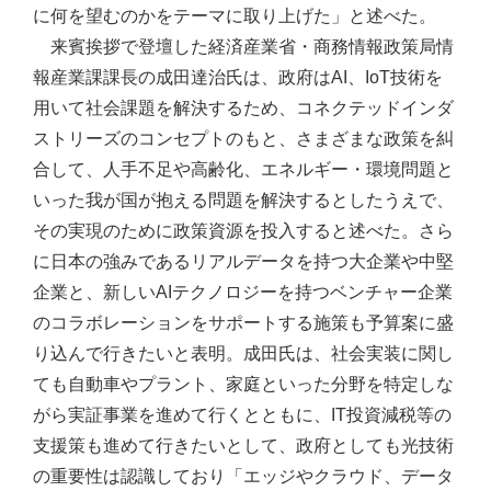
に何を望むのかをテーマに取り上げた」と述べた。
来賓挨拶で登壇した経済産業省・商務情報政策局情
報産業課課長の成田達治氏は、政府はAI、IoT技術を
用いて社会課題を解決するため、コネクテッドインダ
ストリーズのコンセプトのもと、さまざまな政策を糾
合して、人手不足や高齢化、エネルギー・環境問題と
いった我が国が抱える問題を解決するとしたうえで、
その実現のために政策資源を投入すると述べた。さら
に日本の強みであるリアルデータを持つ大企業や中堅
企業と、新しいAIテクノロジーを持つベンチャー企業
のコラボレーションをサポートする施策も予算案に盛
り込んで行きたいと表明。成田氏は、社会実装に関し
ても自動車やプラント、家庭といった分野を特定しな
がら実証事業を進めて行くとともに、IT投資減税等の
支援策も進めて行きたいとして、政府としても光技術
の重要性は認識しており「エッジやクラウド、データ