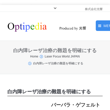
株式会社光響
ME
HOME
白内障レーザ治療の難題を明確にする
ピックアップ
You are here:
Home
Laser Focus World JAPAN
白内障レーザ治療の難題を明確にする
光基礎・光源
光応用・アプリケーショ
ン
白内障レーザ治療の難題を明確にする
サービス
バーバラ・ゲフェルト