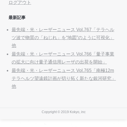
ログアウト
最新記事
最先端・光・レーザーニュース Vol.767「テラヘル
ツ波で物質の「ねじれ」を“地図”のように可視化」
他
最先端・光・レーザーニュース Vol.766「量子事業
の拡大に向け量子通信用レーザの出荷を開始」
最先端・光・レーザーニュース Vol.765「南極12m
テラヘルツ望遠鏡計画が切り拓く新たな銀河研究」
他
Copyright © 2019 Kokyo, inc