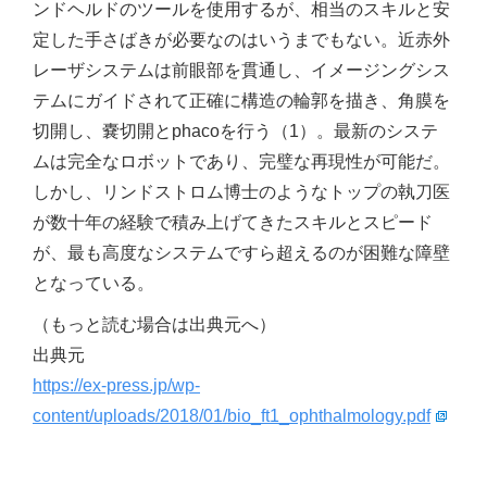
ンドヘルドのツールを使用するが、相当のスキルと安
定した手さばきが必要なのはいうまでもない。近赤外
レーザシステムは前眼部を貫通し、イメージングシス
テムにガイドされて正確に構造の輪郭を描き、角膜を
切開し、嚢切開とphacoを行う（1）。最新のシステ
ムは完全なロボットであり、完璧な再現性が可能だ。
しかし、リンドストロム博士のようなトップの執刀医
が数十年の経験で積み上げてきたスキルとスピード
が、最も高度なシステムですら超えるのが困難な障壁
となっている。
（もっと読む場合は出典元へ）
出典元
https://ex-press.jp/wp-
content/uploads/2018/01/bio_ft1_ophthalmology.pdf