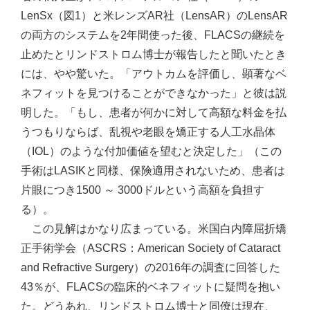
LenSx（図1）と米レンズAR社（LensAR）のLensAR
の両方のシステムを2年間使った後、FLACSの継続を
止めたとリンドストロム博士が報告したと聞いたとき
には、やや驚いた。「アウトカムを評価し、顕著なベ
ネフィットを見つけることができなかった」と彼は説
明した。「もし、患者が何かに対して高額な料金を払
うつもりならば、乱視や老眼を矯正する人工水晶体
（IOL）のような付加価値を望むと決定した」（この
手術はLASIKと同様、保険適用されないため、患者は
片眼につき1500 ～ 3000ドルという高額を負担す
る）。
この見解はかなり広まっている。米国白内障屈折矯
正手術学会（ASCRS：American Society of Cataract
and Refractive Surgery）の2016年の調査に回答した
43％が、FLACSの臨床的ベネフィットに疑問を抱い
た。どうあれ、リンドストロム博士と同僚は現在、