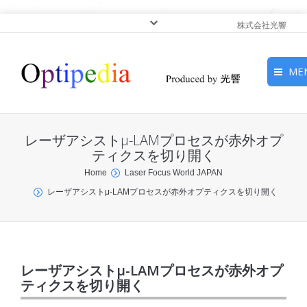
株式会社光響
ME
HOME
レーザアシストμ-LAMプロセスが赤外オプ
ピックアップ
ティクスを切り開く
You are here:
Home
Laser Focus World JAPAN
光基礎・光源
レーザアシストμ-LAMプロセスが赤外オプティクスを切り開く
光応用・アプリケーショ
ン
サービス
レーザアシストμ-LAMプロセスが赤外オプ
ティクスを切り開く