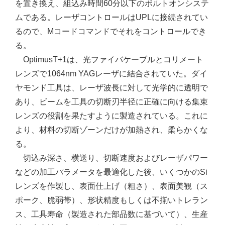
を置き換え、組込み時間60分以下のボルトオンシステ
ムである。レーザコントロールはUPLに接続されてい
るので、Mコードコマンドでそれをコントロールでき
る。
OptimusT+1は、光ファイバケーブルとコリメート
レンズで1064nm YAGレーザに結合されていた。ダイ
ヤモンド工具は、レーザ波長に対して光学的に透明で
あり、ビームを工具の切断刃半径に正確に向ける集束
レンズの役割を果たすように製造されている。これに
より、材料の切断ゾーンだけが加熱され、柔らかくな
る。
切込み深さ、横送り、切断速度およびレーザパワー
などの加工パラメータを最適化した後、いくつかのSi
レンズを作製し、表面仕上げ（粗さ）、表面美観（ス
ポーク、脆弱帯）、形状精度もしくは不揃いトレラン
ス、工具寿命（製造された部品数に基づいて）、生産