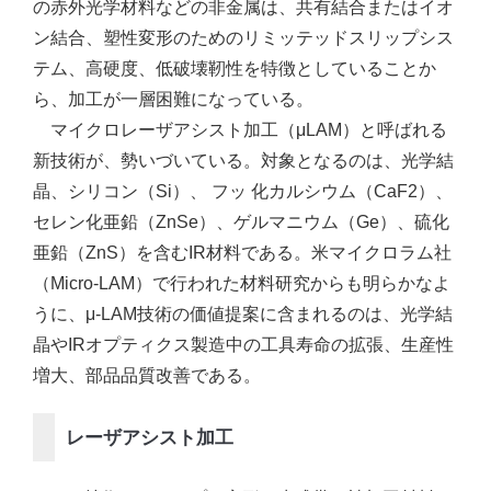
の赤外光学材料などの非金属は、共有結合またはイオ
ン結合、塑性変形のためのリミッテッドスリップシス
テム、高硬度、低破壊靭性を特徴としていることか
ら、加工が一層困難になっている。
マイクロレーザアシスト加工（μLAM）と呼ばれる
新技術が、勢いづいている。対象となるのは、光学結
晶、シリコン（Si）、 フッ 化カルシウム（CaF2）、
セレン化亜鉛（ZnSe）、ゲルマニウム（Ge）、硫化
亜鉛（ZnS）を含むIR材料である。米マイクロラム社
（Micro-LAM）で行われた材料研究からも明らかなよ
うに、μ-LAM技術の価値提案に含まれるのは、光学結
晶やIRオプティクス製造中の工具寿命の拡張、生産性
増大、部品品質改善である。
レーザアシスト加工