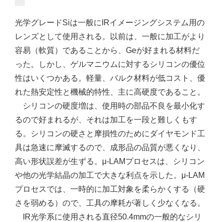
光学グレードSiは一般にIRイメージングシステム用の
レンズとして使用される。以前は、一般に加工がより
容易（軟質）であることから、Geが好まれる材料だ
った。しかし、ゲルマニウムに対するシリコンの優位
性はいくつかある。軽量、バルク材料が低コスト、優
れた熱安定性と機械的特性、主に高硬度であること。
シリコンの硬度増は、使用時の部品不良を最小化す
るので好まれるが、それは加工を一段と難しくもす
る。シリコンの硬さと摩損性のためにダイヤモンド工
具は急速に摩滅するので、成形品の品質が悪くなり、
高い形状誤差が生ずる。μ-LAMプロセスは、シリコン
や他の光学結晶の加工で大きな利点を示した。μ-LAM
プロセスでは、一時的に加工対象を柔らかくする（硬
さを弱める）ので、工具の摩耗が著しく少なくなる。
IR光学系に使用される直径50.4mmの一般的なシリ