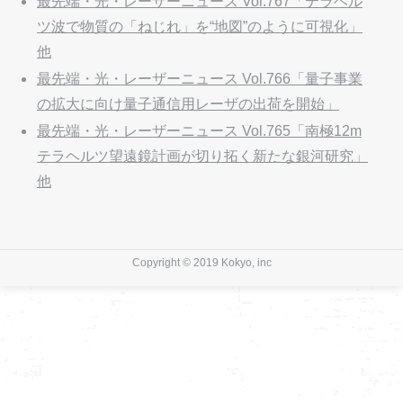
最先端・光・レーザーニュース Vol.767「テラヘル
ツ波で物質の「ねじれ」を“地図”のように可視化」
他
最先端・光・レーザーニュース Vol.766「量子事業
の拡大に向け量子通信用レーザの出荷を開始」
最先端・光・レーザーニュース Vol.765「南極12m
テラヘルツ望遠鏡計画が切り拓く新たな銀河研究」
他
Copyright © 2019 Kokyo, inc