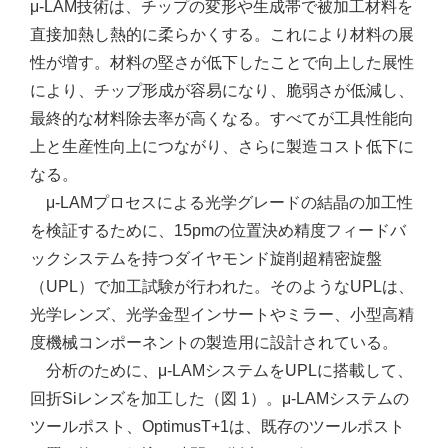
μ-LAM技術は、チップの変形や生成帯で被加工材料を
直接加熱し熱的に柔らかくする。これにより材料の展
性が増す。材料の堅さが低下したことで向上した展性
により、チップ形成が容易になり、脆弱さが低減し、
最終的な材料除去率が高くなる。すべてが工具性能向
上と生産性向上につながり、さらに製造コスト低下に
なる。
μ-LAMプロセスによる光学グレードの結晶の加工性
を検証するために、15pmの位置決め精度フィードバ
ックシステムを持つダイヤモンド旋削超精密旋盤
（UPL）で加工試験が行われた。そのようなUPLは、
光学レンズ、光学金型インサートやミラー、小型高精
度機械コンポーネントの製造用に設計されている。
分析のために、μ-LAMシステムをUPLに搭載して、
回折Siレンズを加工した（図 1）。μ-LAMシステムの
ツールポスト、OptimusT+1は、既存のツールポスト