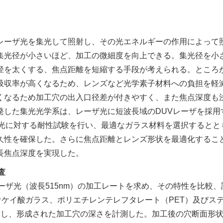
ーザ光を集光して照射し、その光エネルギーの作用によって
集光径が小さいほど、加工の微細度を向上できる。集光径を小
径を太くする、焦点距離を短縮する手段が考えられる。ところ
吸収率が高くなるため、レンズなど光学素子材料への負担を軽
くなるため加工穴の出入口径差が付きやすく、また焦点深度も
発した集光光学系は、レーザ光に短波長域のDUVレーザを採用
ザ光に対する耐性試験を行い、最適なガラス材料を選択するとと
久性を確保した。さらに焦点距離とレンズ形状を最適化するこ
長焦点深度を実現した。
査
ザ光（波長515nm）の加工レートを求め、その特性を比較、
ウケイ酸ガラス、ポリエチレンテレフタレート（PET）及びス
射し、形成された加工穴の深さを計測した。加工後の穴断面形