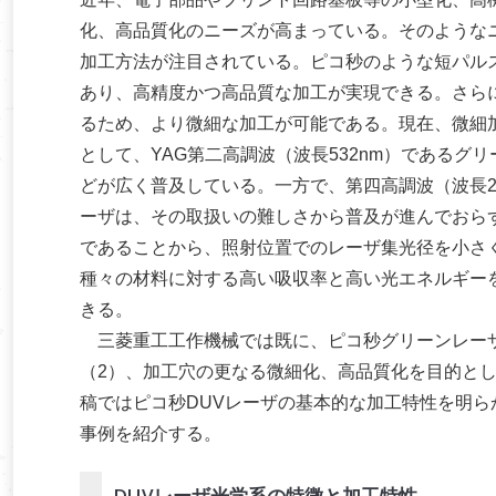
化、高品質化のニーズが高まっている。そのような
加工方法が注目されている。ピコ秒のような短パル
あり、高精度かつ高品質な加工が実現できる。さら
るため、より微細な加工が可能である。現在、微細加
として、YAG第二高調波（波長532nm）であるグリ
どが広く普及している。一方で、第四高調波（波長266nm）
ーザは、その取扱いの難しさから普及が進んでおら
であることから、照射位置でのレーザ集光径を小さ
種々の材料に対する高い吸収率と高い光エネルギー
きる。
三菱重工工作機械では既に、ピコ秒グリーンレーザを
（2）、加工穴の更なる微細化、高品質化を目的とし
稿ではピコ秒DUVレーザの基本的な加工特性を明らか
事例を紹介する。
DUVレーザ光学系の特徴と加工特性