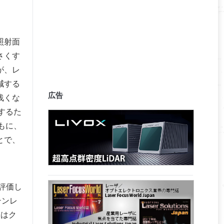
照射面
さくす
が、レ
減する
広告
浅くな
するた
もに、
とで、
評価し
テンレ
状はク