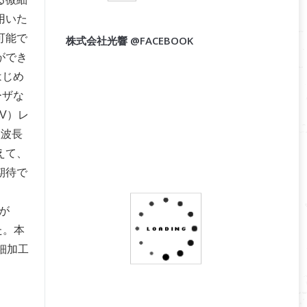
用いた
可能で
株式会社光響 @FACEBOOK
ができ
はじめ
ーザな
UV）レ
短波長
えて、
期待で
が
た。本
細加工