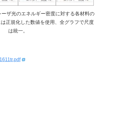
レーザ光のエネルギー密度に対する各材料の
には正規化した数値を使用、全グラフで尺度
は統一。
1611tr.pdf