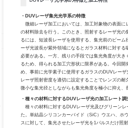
・DUVレーザ集光光学系の特徴
微細レーザ加工においては、加工対象物の表面にレ
の材料除去を行う。このとき、照射するレーザ光の
るには、短波長レーザを使用する、集光前のビーム
ーザ光波長が紫外領域になるとガラス材料に対する
必要がある。一方、残りの手段では集光角度が大き
るため、得られる加工穴形状に限界がある。今回開
め、事前に光学素子に使用するガラスのDUVレー
レーザ照射密度を適切に設定することでレンズの耐
微小な集光径としながらも集光角度を極小に抑え、
・種々の材料に対するDUVレーザ光の加工レート調
種々の材料に対するDUVレーザ光及びグリーンレー
た。単結晶シリコンカーバイド（SiC）ウエハ、ホ
スに対して、集光させたレーザ光を1パルスだけ照