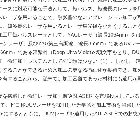
ニーズに対応可能な手法として、短パルス、短波長のレーザを
スレーザを用いることで、熱影響のないアブレーション加工が
に、短波長のレーザを用いるとレーザ集光径を小さくすること
工用短パルスレーザとして、YAGレーザ（波長1064nm）を
ーンレーザ、及びYAG第三高調波（波長355nm）であるUVレ
である深紫外（Deep Ultra Violet の頭文字をとり、D
ず、微細加工システムとしての実績は少ない（1）。しかし、
くすることができるため穴加工の更なる微細化が期待でき、加
を有することから、従来では加工困難であった材料にも適用が
搭載した微細レーザ加工機“ABLASER”を市場投入している
て、ピコ秒DUVレーザを採用した光学系と加工技術を開発し
にするとともに、DUVレーザを適用したABLASERでの超微