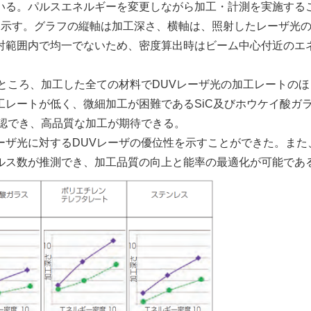
いる。パルスエネルギーを変更しながら加工・計測を実施する
に示す。グラフの縦軸は加工深さ、横軸は、照射したレーザ光
射範囲内で均一でないため、密度算出時はビーム中心付近のエ
ところ、加工した全ての材料でDUVレーザ光の加工レートのほ
レートが低く、微細加工が困難であるSiC及びホウケイ酸ガ
確認でき、高品質な加工が期待できる。
ザ光に対するDUVレーザの優位性を示すことができた。また
ルス数が推測でき、加工品質の向上と能率の最適化が可能であ