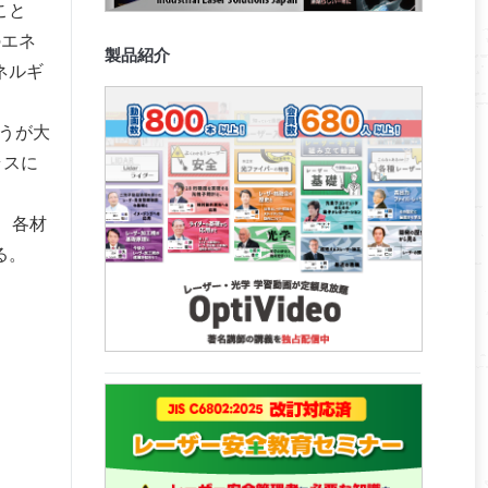
こと
のエネ
製品紹介
ネルギ
うが大
ラスに
、各材
る。