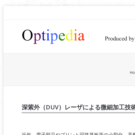
You are here:
Ho
深紫外（DUV）レーザによる微細加工技
近年、電子部品やプリント回路基板等の小型化、高