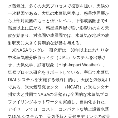
水蒸気は、多くの大気プロセスで役割を担い、天候の
一次動因である。大気の水蒸気密度は、惑星境界層か
ら上部対流圏のもっと低いレベル、下部成層圏まで4
階層以上に広がる。惑星境界層で強い影響力のある天
候が始まり、対流圏や成層圏では、水蒸気が地球の放
射収支に大きく長期的な影響を与える。
米NASAラングレー研究所は、30年以上にわたり空
中水蒸気差分吸収ライダ（DIAL）システムを出動さ
せ、大気化学、顕著現象（High-Impact Weather）、
気候プロセス研究をサポートしている。宇宙で水蒸気
DIALシステムを実施する最終目的は、天候と気候応用
である。米大気研究センター（NCAR）と米モンタナ
州立大と共同でNASAの研究者は全国的な水蒸気プロ
ファイリングネットワークを実施し、自動化された、
アイセーフでローコスト、コンパクトな地上設置水蒸
気DIALシステムで、天気予報と天候モデリングの改善