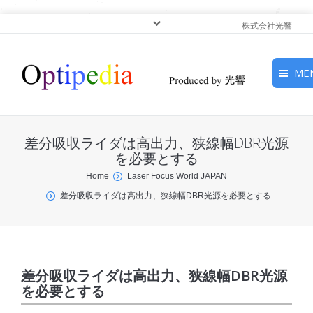
株式会社光響
ME
HOME
差分吸収ライダは高出力、狭線幅DBR光源
ピックアップ
を必要とする
You are here:
Home
Laser Focus World JAPAN
光基礎・光源
差分吸収ライダは高出力、狭線幅DBR光源を必要とする
光応用・アプリケーショ
ン
サービス
差分吸収ライダは高出力、狭線幅DBR光源
を必要とする