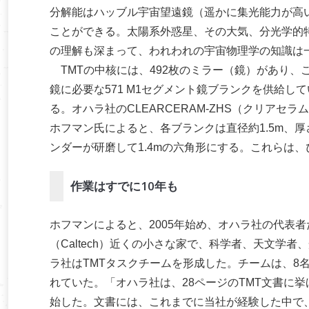
分解能はハッブル宇宙望遠鏡（遥かに集光能力が高い
ことができる。太陽系外惑星、その大気、分光学的
の理解も深まって、われわれの宇宙物理学の知識は
TMTの中核には、492枚のミラー（鏡）があり、
鏡に必要な571 M1セグメント鏡ブランクを供給し
る。オハラ社のCLEARCERAM-ZHS（クリア
ホフマン氏によると、各ブランクは直径約1.5m、
ンダーが研磨して1.4mの六角形にする。これらは
作業はすでに10年も
ホフマンによると、2005年始め、オハラ社の代表
（Caltech）近くの小さな家で、科学者、天文学者
ラ社はTMTタスクチームを形成した。チームは、8
れていた。「オハラ社は、28ページのTMT文書に
始した。文書には、これまでに当社が経験した中で