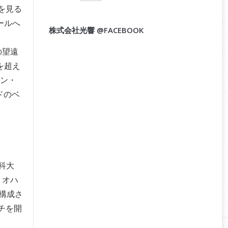
を見る
ールへ
株式会社光響 @FACEBOOK
の望遠
を超え
オン・
ドのベ
科大
、オハ
構成さ
チを開
。