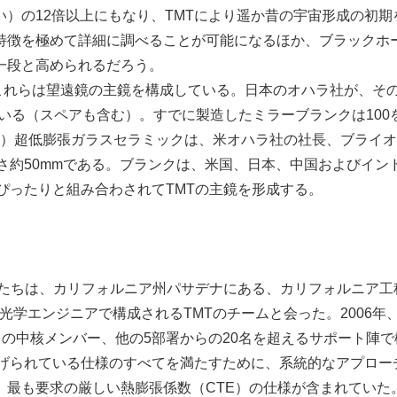
）の12倍以上にもなり、TMTにより遥か昔の宇宙形成の初期
特徴を極めて詳細に調べることが可能になるほか、ブラックホ
一段と高められるだろう。
これらは望遠鏡の主鏡を構成している。日本のオハラ社が、そ
ている（スペアも含む）。すでに製造したミラーブランクは100
セラム）超低膨張ガラスセラミックは、米オハラ社の社長、ブライ
厚さ約50mmである。ブランクは、米国、日本、中国およびイン
、ぴったりと組み合わされてTMTの主鏡を形成する。
者たちは、カリフォルニア州パサデナにある、カリフォルニア工
、光学エンジニアで構成されるTMTのチームと会った。2006年
名の中核メンバー、他の5部署からの20名を超えるサポート陣で
挙げられている仕様のすべてを満たすために、系統的なアプロー
、最も要求の厳しい熱膨張係数（CTE）の仕様が含まれていた