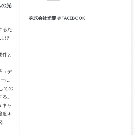
ムの光
株式会社光響 @FACEBOOK
するた
よび
要件と
子（デ
ラーに
しての
する。
うキャ
強度キ
る