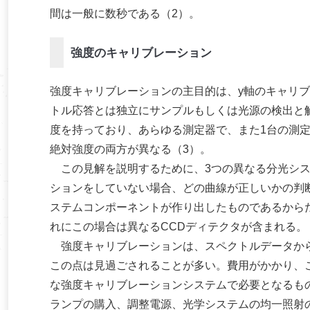
間は一般に数秒である（2）。
強度のキャリブレーション
強度キャリブレーションの主目的は、y軸のキャリ
トル応答とは独立にサンプルもしくは光源の検出と解
度を持っており、あらゆる測定器で、また1台の測
絶対強度の両方が異なる（3）。
この見解を説明するために、3つの異なる分光シス
ションをしていない場合、どの曲線が正しいかの判
ステムコンポーネントが作り出したものであるから
れにこの場合は異なるCCDディテクタが含まれる。
強度キャリブレーションは、スペクトルデータから
この点は見過ごされることが多い。費用がかかり、
な強度キャリブレーションシステムで必要となるもの
ランプの購入、調整電源、光学システムの均一照射