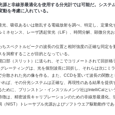
D光源と非線形最適化を使用する分光計では可能だ。システ
変動を考慮に入れている。
発光、吸収あるいは散乱する電磁放射を調べ、特定し、定量化
ミネセンス、レーザ誘起蛍光（LIF）、時間分解、顕微分光お
ちスペクトルピークの波長の位置と相対強度の正確な同定を
スを洞察することが目的となっている。
口部（スリット）に送られ、そこでコリメートされて回折格
。グレーティングは、光を個別波長に回折し、それらは次にミ
で分散された光の像を作る。また、CCDを置いて波長の関数と
いれば、その分光システムは正確な、再現性のある結果を提供
に、プリンストン・インスツルメンツ社はIntelliCalとい
特徴は、精密波長キャリブレーションのための非線形最適化、
局（NIST）トレーサブル光源およびソフトウエア駆動動作であ