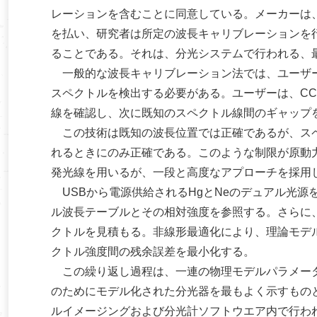
レーションを含むことに同意している。メーカーは
を払い、研究者は所定の波長キャリブレーションを
ることである。それは、分光システムで行われる、
一般的な波長キャリブレーション法では、ユーザー
スペクトルを検出する必要がある。ユーザーは、CC
線を確認し、次に既知のスペクトル線間のギャップ
この技術は既知の波長位置では正確であるが、スペ
れるときにのみ正確である。このような制限が原動
発光線を用いるが、一段と高度なアプローチを採用
USBから電源供給されるHgとNeのデュアル光源を用い
ル波長テーブルとその相対強度を参照する。さらに
クトルを見積もる。非線形最適化により、理論モデ
クトル強度間の残余誤差を最小化する。
この繰り返し過程は、一連の物理モデルパラメータ
のためにモデル化された分光器を最もよく示すものとな
ルイメージングおよび分光計ソフトウエア内で行われ