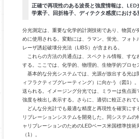
正確で再現性のある波長と強度情報は、LE
学素子、回折格子、ディテクタ感度における
分光測定は、重要な化学的計測技術であり、物質が
めに使用される。変動には、ラマン、蛍光、フォトル
レーザ誘起破壊分光法（LIBS）が含まれる。
これらの方法の共通点は、スペクトル情報、すなわ
する。ここでは、化学的、物理的、生物学的プロセ
基本的な分光システムでは、光源が放出する光は開
ィフラクティブグレーティング）に向かう（図1）
送られる。イメージング分光では、ミラーは焦点面
強度を検出し表示する。さらに、適切に較正されて
どんな分光計でも最適な精度と再現性を確実にするため
リブレーションシステムを開発した。同システムの
ャリブレーションのためのLEDベース米国標準技術
（1）。