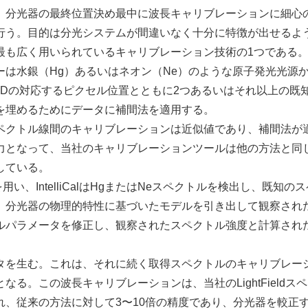
、分光器の最終位置決め最中に波長キャリブレーションに細心
行う。目的は分光システムが間違いなく十分に特徴が出せるよ
最も広く用いられているキャリブレーション技術の1つである
は水銀（Hg）あるいはネオン（Ne）のような原子発光光源
Dの対応するピクセル位置とともに2つあるいはそれ以上の既
を埋めるためにデータに補間法を適用する。
クトル線間のキャリブレーションは近似値であり、補間法が
力となって、当社のキャリブレーションツールは他の方法と同
している。
、IntelliCalはHgまたはNeスペクトルを検出し、既知の
、分光器の物理的特性に基づいたモデルを引き出して観察され
ルパラメータを修正し、観察されたスペクトル強度と計算され
を生む。これは、それに続く取得スペクトルのキャリブレー
る。この波長キャリブレーションは、当社のLightFieldス
、従来の方法に対して3〜10倍の精度であり、分光器を較正