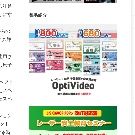
の注意
うにす
製品紹介
。
からの
知の輝
適用さ
じ原子
スペクト
たスペ
たスペ
ション
ペクト
する時