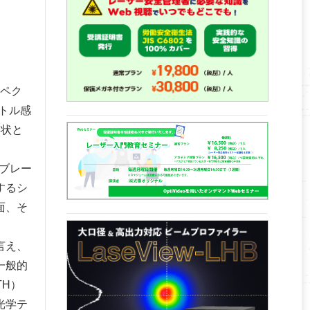
スペク
トル感
形状と
ブレー
するシ
面、そ
言え、
一般的
TH）
光学テ