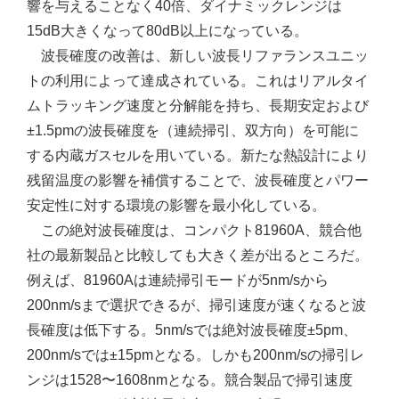
響を与えることなく40倍、ダイナミックレンジは
15dB大きくなって80dB以上になっている。
波長確度の改善は、新しい波長リファランスユニッ
トの利用によって達成されている。これはリアルタイ
ムトラッキング速度と分解能を持ち、長期安定および
±1.5pmの波長確度を（連続掃引、双方向）を可能に
する内蔵ガスセルを用いている。新たな熱設計により
残留温度の影響を補償することで、波長確度とパワー
安定性に対する環境の影響を最小化している。
この絶対波長確度は、コンパクト81960A、競合他
社の最新製品と比較しても大きく差が出るところだ。
例えば、81960Aは連続掃引モードが5nm/sから
200nm/sまで選択できるが、掃引速度が速くなると波
長確度は低下する。5nm/sでは絶対波長確度±5pm、
200nm/sでは±15pmとなる。しかも200nm/sの掃引レ
ンジは1528〜1608nmとなる。競合製品で掃引速度