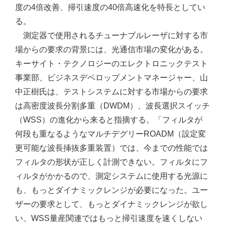
度の4倍改善、掃引速度の40倍高速化を特長としてい
る。
測定器で使用されるチューナブルレーザに対する市
場からの要求の背景には、光通信市場の変化がある。
キーサイト・テクノロジーのエレクトロニックテスト
事業部、ビジネスデベロップメントマネージャー、山
中正樹氏は、テストシステムに対する市場からの要求
は高密度波長分割多重（DWDM）、波長選択スイッチ
（WSS）の進化から来ると指摘する。「フィルタが
何段も重なるようなマルチデグリーROADM（設定変
更可能な波長挿抜多重装置）では、今までの性能では
フィルタの形状が正しく計測できない。フィルタにフ
ィルタがかかるので、測定システムに使用する光源に
も、もっとダイナミックレンジが必要になった。ユー
ザーの要求として、もっとダイナミックレンジが欲し
い、WSS量産関連ではもっと掃引速度を速くしない