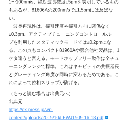
1〜100nm/s、絶対波長確度±5pmを表明しているもの
もあるが、81606Aの200nm/sで±1.5pmには及ばな
い。
波長再現性は、掃引速度や掃引方向に関係なく
±0.3pm。アクティブチューニングコントロールルー
プを利用したスタティックモードでは±0.2pmにな
る。この点もコンパクト81960Aや競合他社製品は、1
ケタ違うと言える。モードホップフリー動作は全チュ
ーニングレンジで標準。これはキャビティの共振器長
とグレーティング角度が同時に変わるためである。こ
れによって位相スリップが防げる。
（もっと読む場合は出典元へ）
出典元
https://ex-press.jp/wp-
content/uploads/2015/10/LFWJ1509-16-18.pdf