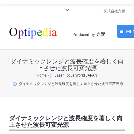
株式会社光響
ME
HOME
ダイナミックレンジと波長確度を著しく向
ピックアップ
上させた波長可変光源
You are here:
Home
Laser Focus World JAPAN
光基礎・光源
ダイナミックレンジと波長確度を著しく向上させた波長可変光源
光応用・アプリケーショ
ン
サービス
ダイナミックレンジと波長確度を著しく向
上させた波長可変光源