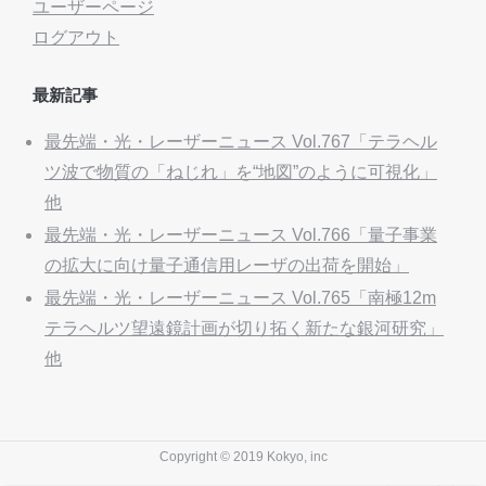
ユーザーページ
ログアウト
最新記事
最先端・光・レーザーニュース Vol.767「テラヘル
ツ波で物質の「ねじれ」を“地図”のように可視化」
他
最先端・光・レーザーニュース Vol.766「量子事業
の拡大に向け量子通信用レーザの出荷を開始」
最先端・光・レーザーニュース Vol.765「南極12m
テラヘルツ望遠鏡計画が切り拓く新たな銀河研究」
他
Copyright © 2019 Kokyo, inc