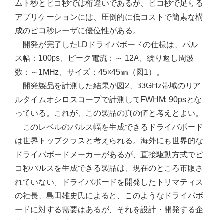
ムト秒とピコ秒では桁違いであるが、ピコ秒で足りる
アプリケーションには、圧倒的に低コストで簡素な構
成のピコ秒レーザに優位性がある。
開発が完了したLDドライバボードの仕様は、パル
ス幅：100ps、ピーク電流：～ 12A、繰り返し周波
数：～1MHz、サイズ：45×45㎜（図1）。
開発製品を計測した結果が図2、33GHz帯域のリア
ルタイムオシロスコープで計測してFWHM: 90psとな
っている。これが、この製品の真の値と考えとよい。
このレベルのパルス幅を生成できるドライバボード
は世界トップクラスと考えられる。海外にも世界的な
ドライバボードメーカーがあるが、直接駆動方式でピ
コ秒パルスを生成できる製品は、現在のところ市販さ
れていない。ドライバボードを開発したトリマティス
の社長、島田雄史氏によると、このようなドライバボ
ードに対する需要はあるが、それを設計・開発する企