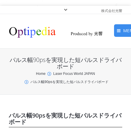
株式会社光響
ME
HOME
パルス幅90psを実現した短パルスドライバ
ピックアップ
ボード
You are here:
Home
Laser Focus World JAPAN
光基礎・光源
パルス幅90psを実現した短パルスドライバボード
光応用・アプリケーショ
ン
サービス
パルス幅90psを実現した短パルスドライバ
ボード