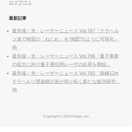
ログアウト
最新記事
最先端・光・レーザーニュース Vol.767「テラヘル
ツ波で物質の「ねじれ」を“地図”のように可視化」
他
最先端・光・レーザーニュース Vol.766「量子事業
の拡大に向け量子通信用レーザの出荷を開始」
最先端・光・レーザーニュース Vol.765「南極12m
テラヘルツ望遠鏡計画が切り拓く新たな銀河研究」
他
Copyright © 2019 Kokyo, inc