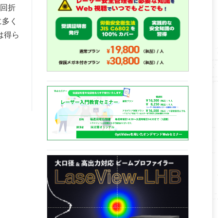
は回折
に多く
は得ら