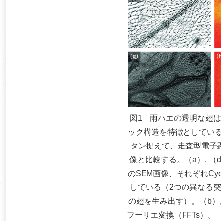
図1 雨ハエの透明な翅
ック構造を特徴としてい
タン捉えて、走査型電子顕
像と比較する。（a）, （
のSEM画像、それぞれC
している（2つの異なる
の翅を生み出す）。（b）,
フーリエ変換（FFTs）。（