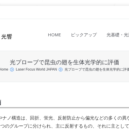
HOME
ピックアップ
光基礎・光
光プローブで昆虫の翅を生体光学的に評価
Home
Laser Focus World JAPAN
光プローブで昆虫の翅を生体光学的に評
価
やナノ構造は、回折、蛍光、反射防止から偏光などの多くの異
2つのグループに分けられ、主に反射するもの、それに主とし