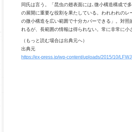
同氏は言う。「昆虫の翅表面には､微小構造構成で
の展開に重要な役割を果たしている。われわれのレー
の微小構造を広い範囲で十分カバーできる」。対照
れるが、長範囲の情報は得られない。常に非常に小
（もっと読む場合は出典元へ）
出典元
https://ex-press.jp/wp-content/uploads/2015/10/LFW