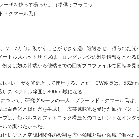
レーザを使って撮った。（提供：プラモッ
ド・クマール氏）
、 y、 z方向に動かすことができる翅に透過させ、得られた光
メートルスポットサイズは、ロングレンジの対称情報をとれる
、例えば翅の片端から他端までの回折プロファイルで回転を見
スレーザを光源として使用することだ。CW波長は、532nm
広いスペクトル範囲は800nm域になる。
について、研究グループの一人、プラモッド・クマール氏は
見上白色光と似た光を生成し、広帯域IR光を受けた回折パター
ープは、短パルスとフォトニック構造とのコヒレントなインタ
ールで調べたかった。
ヒレンスと空間相関性の役割を広い領域と狭い領域で調べた