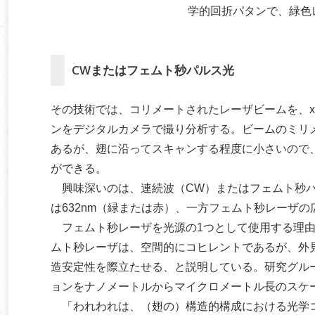
学的回折パタンで、緑色
CWまたはフェムト秒パルス光
その技術では、コリメートされたレーザビームを、x
ンをデジタルカメラで撮り分析する。ビームのミリ
あるが、翅に沿ってスキャンする程度に小さいので
ができる。
興味深いのは、連続波（CW）またはフェムト秒パル
は632nm（緑または赤）、一方フェムト秒レーザの
フェムト秒レーザを光源の1つとして使用する理由
ムト秒レーザは、空間的にコヒレントであるが、外
造安定性を際立たせる、と説明している。研究グル
ョンをナノメートルからマイクロメートル長のスケ
「われわれは、（翅の）構造的構成における光学コ