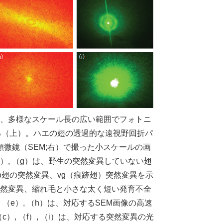
は、多様なスケール長の広い範囲でフォトニ
る（上）。ハエの翅の透過的な遠視野回折パ
微鏡（SEM;右）で撮った小スケールの画
d）, （g）は、野生の突然変異していない翅
yo翅の突然変異、vg（痕跡翅）突然変異を示
突然変異、縮れ毛と小さな太く短い発育不全
 （e）, （h）は、対応するSEM画像の高速
c）, （f）, （i）は、対応する突然変異の光