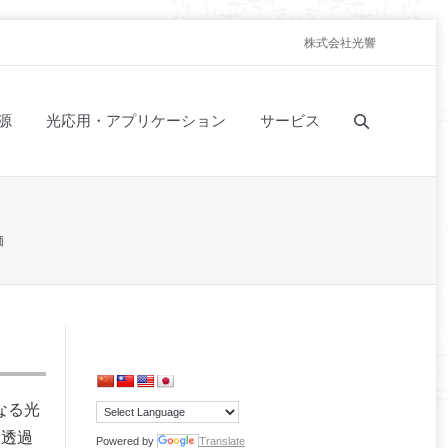
株式会社光響
源
光応用・アプリケーション
サービス
価
なる光
て透過
Powered by
Translate