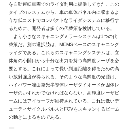
を自動運転車両でのライダ利用に提供してきた。この
タイプのシステムから、車の車体パネル内に収まるよ
うな低コストでコンパクトなライダシステムに移行す
るために、開発者は多くの代替策を検討している。
より小さなスキャニングミラーシステムは1つの代
替策だ。別の選択肢は、MEMSベースのスキャニング
ライダである。これらのスキャニングシステムは、立
体角の小開口から十分な出力を持つ高輝度レーザを必
要とする。これによって長い到達距離を得るための高
い放射強度が得られる。そのような高輝度の光源は、
ハイパワー端面発光半導体レーザダイオードか固体レ
ーザのいずれかでなければならない。高輝度レーザビ
ームにはアイセーフが維持されている、これは低いデ
ューティサイクルパルスとFOVをスキャンするビーム
の動きによるものである。