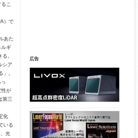
するこ
A）で
ルあた
ネルギ
きる。
広告
ルシア
る」。
あっ
定性が
は第三
定化
ている
に、光