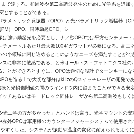
）まで達する。和周波や第二高調波発生のために光学系を追加
可変とすることができる。
ラメトリック発振器（OPO）と光パラメトリック増幅器（OP
M） OPO、同時励起OPO、シー
振は強い励起光を必要とし、ナノ秒OPOでは平方センチメート
ンチメートルあたり最大数100ギガワットが必要になる。高エ
バの小領域に閉じ込めるとこのようなニーズを満たすことがで
スに非常に敏感である」と米オールトス・フォトニクス社の
ることができるとすぐに、OPOは適切な設計でターンキーにな
POを造る上で大切な部分はkHzのQスイッチレーザの開発で
発振と光損傷閾値の間のウインドウ内に留まることができる安
スイッチあるいはモードロック固体レーザから第二高調波もしく
や光工学の方が多かった」とハンドは言う。光学マウントの安
中赤外OPOは軍用機のカウンターメジャーシステムで使用され
いやすくした。システムが振動や温度の変化に耐えられるよう