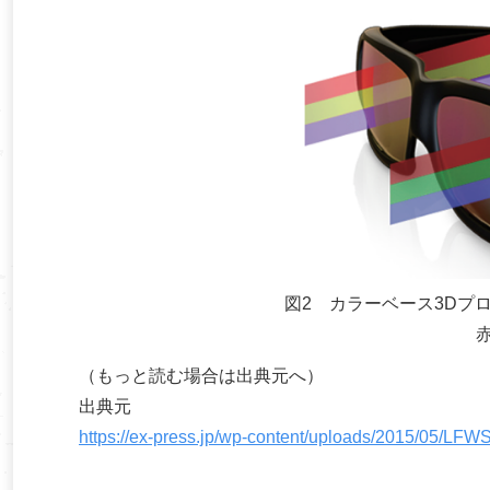
図2 カラーベース3Dプ
（もっと読む場合は出典元へ）
出典元
https://ex-press.jp/wp-content/uploads/2015/05/LFW