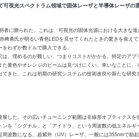
て可視光スペクトラム領域で固体レーザと半導体レーザの
の発明者に贈られた。これは、可視光の固体光源における大きな進
で赤﨑勇氏が明るい青色LEDを見せてくれたときの驚きを覚え
ーをわずか数ドルで購入できる。
は、埋めるのが難しい、つまりコストがかかる。特定のアプ
また黄色やオレンジのビームは見つけにくい。幸いなことに、
出てきた。これは初期の研究システムの技術改良や新たな研究
発展した。その広いチューニング範囲は非線形オプティクスを
トンを「シグナル」と「アイドラ」という周波数の低エネルギ
周波数になる。超紫外（UV）レーザ、一般には355nmで励