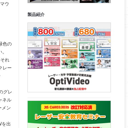
のマウ
製品紹介
緑色の
い。
。それ
クレー
〜
のグレ
ャネル
ーメン
Wを出