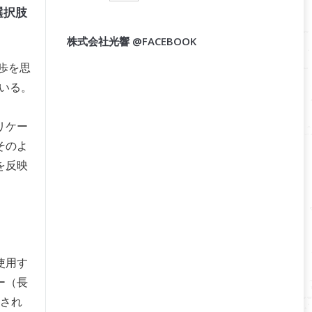
選択肢
株式会社光響 @FACEBOOK
歩を思
ている。
リケー
そのよ
を反映
使用す
ー（長
起され