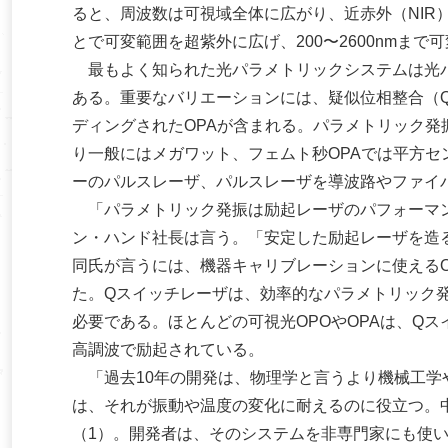
ると、周波数は可視域全体に広がり、近赤外（NIR
とで可変範囲を超紫外に広げ、200〜2600nmまで
最もよく知られた光パラメトリックシステムは光パ
ある。重要なバリエーションには、疑似位相整合（QP
ディングされたOPAが含まれる。パラメトリック発
り一般にはメガワット、フェムト秒OPAでは平方セ
ーのパルスレーザ、パルスレーザを導波路やファイ
「パラメトリック発振は励起レーザのパフォーマン
ン・ハンド社長は言う。「安定した励起レーザを造
同氏が言うには、機器キャリブレーションに使えるO
た。Qスイッチレーザは、効率的なパラメトリック
必要である。ほとんどの可視光OPOやOPAは、Q
高調波で励起されている。
「過去10年の開発は、物理学と言うより機械工学
は、それが振動や温度の変化に耐えるのに役立つ。
（1）。開発者は、そのシステムを非専門家にも使