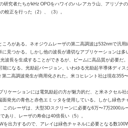
の研究者たちがkHz OPOをハワイのハレアカラ山、アリゾナ
CDの較正を行った（2）、（3）。
ころがある。ネオジウムレーザの第二高調波は532nmで汎用
単に見つかる。しかし他の波長が適切なアプリケーションは多
光波長を生成することができるが、ビームに高品質が必要だ
で可能になる。光励起バージョン、いわゆる光励起半導体ディス
ティ第二高調波発生が商用化された。米コヒレント社は現在355
プリケーションには電気励起の方が魅力的だ、と米ネクセル社
端面発光の青色と赤色エミッタを使用している。しかし緑色チ
。このレーザは、大型3Dスクリーンに必要な6万〜7万2000ル
であり、レーザの寿命は40倍長い（5）。
00mWを出力するので、アレイは緑色チャネルに必要となる数100