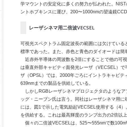
学マウントの安定化に多くの努力が払われた。NIST
ントホプキンスに運び、200〜1000nmの望遠鏡C
レーザシネマ用二倍波VECSEL
可視光スペクトラム固定波長の範囲には欠けていると
標準であった。また、赤色と青色のダイオードは簡
近赤外半導体の周波数を2倍にすることで他の可視
は垂直外部キャビティ面発光レーザ（VECSEL）
ザ（OPSL）では、2000年ごろにイントラキャビ
639nmまでの製品を供給している。
しかしRGBレーザシネマプロジェクタのようなア
ッグ・ニーブン氏は言う。同社はレーザシネマ用に
には、図1で示した電気励起VECSEL使用する（4）
を供給する。これは最高輝度のランプ出力の2倍以上
個々の二倍波VECSELは、525〜555nmで数1