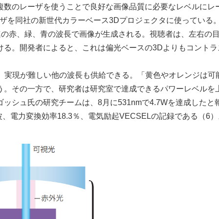
複数のレーザを使うことで良好な画像品質に必要なレベルにレ
ーザを同社の新世代カラーベース3Dプロジェクタに使っている。
一連の赤、緑、青の波長で画像が生成される。視聴者は、左右の
ける。開発者によると、これは偏光ベースの3Dよりもコントラ
ば、実現が難しい他の波長も供給できる。「黄色やオレンジは可
う。その一方で、研究者は研究室で達成できるパワーレベルを
シュ氏の研究チームは、8月に531nmで4.7Wを達成したと
電力変換効率18.3％、電気励起VECSELの記録である（6）