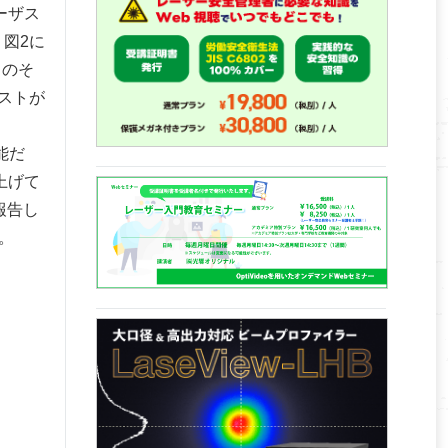
ーザス
図2に
目のそ
ストが
能だ
上げて
報告し
。