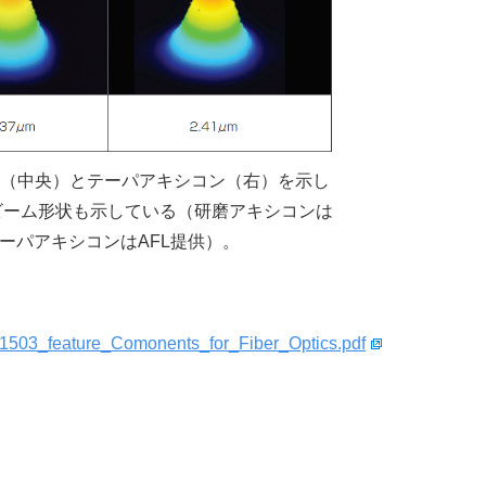
ン（中央）とテーパアキシコン（右）を示し
ビーム形状も示している（研磨アキシコンは
s、テーパアキシコンはAFL提供）。
WJ1503_feature_Comonents_for_Fiber_Optics.pdf