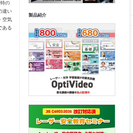
独特の
の違い
製品紹介
・空気
である