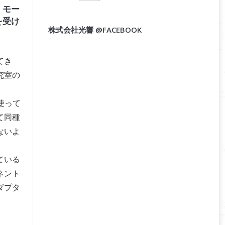
、モー
を受け
株式会社光響 @FACEBOOK
てき
究室の
使って
て同種
ないよ
ている
ネント
ダプタ