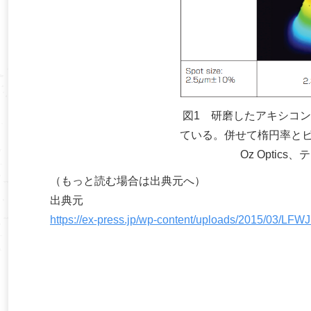
図1 研磨したアキシコ
ている。併せて楕円率と
Oz Optic
（もっと読む場合は出典元へ）
出典元
https://ex-press.jp/wp-content/uploads/2015/03/LF