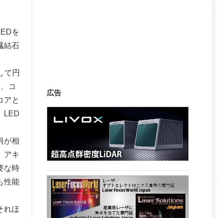
EDを
臓結石
して円
り、コ
広告
コアと
LED
料が相
、アキ
要な時
も性能
それほ