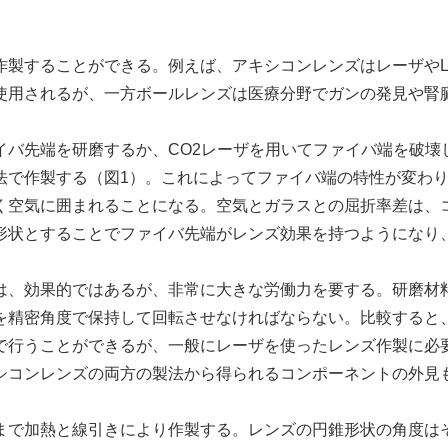
作製することができる。例えば、アキシコンレンズはレーザやL
使用されるが、一方ボールレンズは医療分野でガンの発見や腎
バ先端を研磨するか、CO2レーザを用いてファイバ端を破壊
法で作製する（図1）。これによってファイバ端の特性が変わ
く空気に囲まれることになる。空気とガラスとの屈折率差は、
形状とすることでファイバ先端がレンズ効果を持つようになり、
。
、効果的ではあるが、非常に大きな労働力を要する。研磨材
を精密角度で保持して回転させなければならない。比較すると
で行うことができるが、一般にレーザを使ったレンズ作製に必
シコンレンズの両方の製法から得られるコンポーネントの外見
で加熱と線引きにより作製する。レンズの円錐形状の角度は