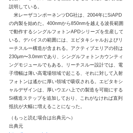
説明している。
米レーザコンポーネンツDG社は、2004年にSiAPD
の内製を始めた。400nmから850nmを越える波長範囲
で動作するシングルフォトンAPDシリーズを生産して
いる。デバイスの範囲には、エピタキシャルおよびリ
ーチスルー構造が含まれる。アクティブエリアの径は
230μm〜3.0mmであり、シングルフォトンカウンティ
ングモジュールでもある。リーチスルー設計では、電
子増幅は薄い高電場領域で起こる、それに対して入射
フォトンは遙かに厚い領域で吸収される。エピタキシ
ャルデザインは、厚いウエハ上での製造を可能にする
Si構造ステップを追加しており、これがなければ直列
抵抗が大幅に増えることになった。
（もっと読む場合は出典元へ）
出典元