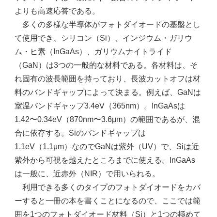
よりも高速応答である。
多くの多様な半導体がフォトダイオードの基盤とし
て使用でき、シリコン（Si）、インジウム・ガリウ
ム・ヒ素（InGaAs）、ガリウムナイトライド
（GaN）は3つの一般的な材料である。各材料は、そ
れ固有の波長範囲を持っており、長波カットオフは材
料のバンドギャップによって決まる。例えば、GaNは
室温バンドギャップ3.4eV（365nm）。InGaAsは
1.42〜0.34eV（870nm〜3.6μm）の範囲であるが、混
合に依存する。Siのバンドギャップは
1.1eV（1.1μm）なのでGaNは紫外（UV）で、Siは近
紫外から可視を越えたところまでに使える。InGaAs
は一般に、近赤外（NIR）で用いられる。
利用できる多くのタイプのフォトダイオードをカバ
ーすると一冊の本を書くことになるので、ここでは範
囲を1つのフォトダイオード材料（Si）と1つの極めて