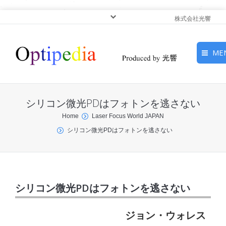
株式会社光響
ME
HOME
シリコン微光PDはフォトンを逃さない
ピックアップ
You are here:
Home
Laser Focus World JAPAN
シリコン微光PDはフォトンを逃さない
光基礎・光源
光応用・アプリケーショ
ン
シリコン微光PDはフォトンを逃さない
サービス
ジョン・ウォレス