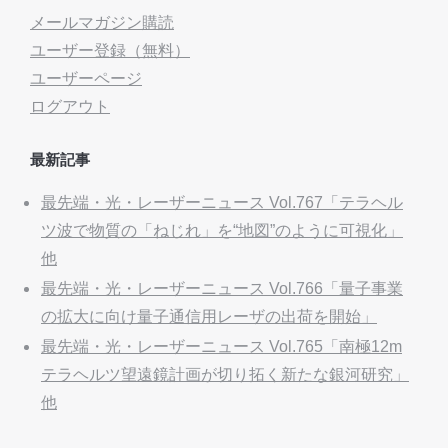
メールマガジン購読
ユーザー登録（無料）
ユーザーページ
ログアウト
最新記事
最先端・光・レーザーニュース Vol.767「テラヘル
ツ波で物質の「ねじれ」を“地図”のように可視化」
他
最先端・光・レーザーニュース Vol.766「量子事業
の拡大に向け量子通信用レーザの出荷を開始」
最先端・光・レーザーニュース Vol.765「南極12m
テラヘルツ望遠鏡計画が切り拓く新たな銀河研究」
他