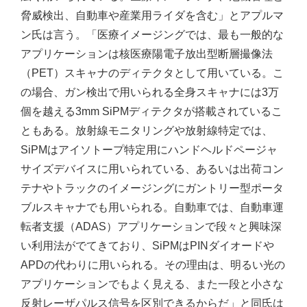
脅威検出、自動車や産業用ライダを含む」とアプルマ
ン氏は言う。「医療イメージングでは、最も一般的な
アプリケーションは核医療陽電子放出型断層撮像法
（PET）スキャナのディテクタとして用いている。こ
の場合、ガン検出で用いられる全身スキャナには3万
個を越える3mm SiPMディテクタが搭載されているこ
ともある。放射線モニタリングや放射線特定では、
SiPMはアイソトープ特定用にハンドヘルドページャ
サイズデバイスに用いられている、あるいは出荷コン
テナやトラックのイメージングにガントリー型ポータ
ブルスキャナでも用いられる。自動車では、自動車運
転者支援（ADAS）アプリケーションで段々と興味深
い利用法がでてきており、SiPMはPINダイオードや
APDの代わりに用いられる。その理由は、明るい光の
アプリケーションでもよく見える、また一段と小さな
反射レーザパルス信号を区別できるからだ」と同氏は