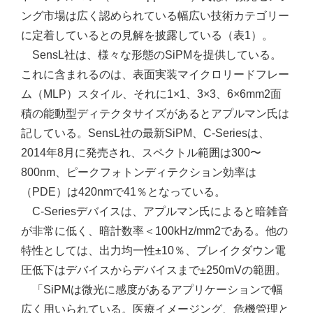
ング市場は広く認められている幅広い技術カテゴリー
に定着しているとの見解を披露している（表1）。
SensL社は、様々な形態のSiPMを提供している。
これに含まれるのは、表面実装マイクロリードフレー
ム（MLP）スタイル、それに1×1、3×3、6×6mm2面
積の能動型ディテクタサイズがあるとアプルマン氏は
記している。SensL社の最新SiPM、C-Seriesは、
2014年8月に発売され、スペクトル範囲は300〜
800nm、ピークフォトンディテクション効率は
（PDE）は420nmで41％となっている。
C-Seriesデバイスは、アプルマン氏によると暗雑音
が非常に低く、暗計数率＜100kHz/mm2である。他の
特性としては、出力均一性±10％、ブレイクダウン電
圧低下はデバイスからデバイスまで±250mVの範囲。
「SiPMは微光に感度があるアプリケーションで幅
広く用いられている。医療イメージング、危機管理と