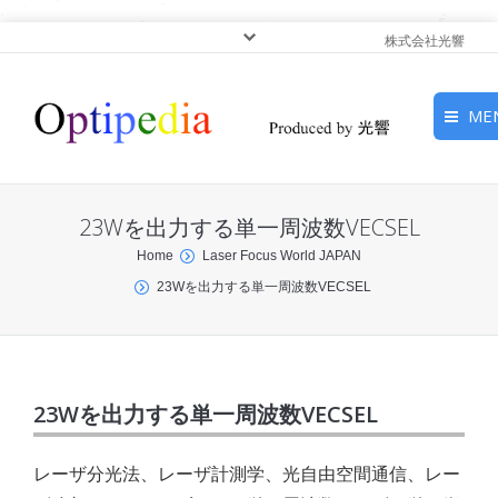
株式会社光響
ME
HOME
23Wを出力する単一周波数VECSEL
ピックアップ
You are here:
Home
Laser Focus World JAPAN
23Wを出力する単一周波数VECSEL
光基礎・光源
光応用・アプリケーショ
ン
23Wを出力する単一周波数VECSEL
サービス
レーザ分光法、レーザ計測学、光自由空間通信、レー