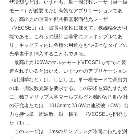
ザ冷却などは、いずれも、単一周波数レーザ（単一縦
モード）が必要または有効なアプリケーションであ
る。高出力の垂直外部共振器形面発光レーザ
（VECSEL）は、波長可変性に加えて、狭線幅化が可
能である。これらの設計は非常にフレキシブルであ
り、キャビティ内に各種の用途をもつ様々なタイプの
光学素子を挿入することもできる。
最高出力106WのマルチモードVECSELがすでに製
造されているとはいえ、いくつかのアプリケーション
（計測学など）は、しばしば、単一横モードで高出力
の単一周波数光源を要求する。この要求を満たすため
に、独フィリップ大学マールブルグと独NAsP Ⅲ/Ⅴ社
の研究者たちは、1013nmで23.6Wの連続波（CW）出
力を持つ単一周波数、単一横モードVECSELを開発し
た（1）。
このレーザは、1msのサンプリング時間にわたる測