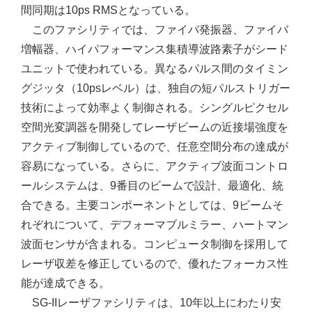
間同期は10ps RMSとなっている。
このファシリティでは、ファイバ発振器、ファイバ
増幅器、ハイパフォーマンス集積導波路素子がシード
ユニットで使われている。異なるパルス間のタイミン
グジッタ（10psレベル）は、独自の短パルストリガー
技術によって効率よく制御される。シングルピクセル
空間光変調器を開発してレーザビームの近接場強度を
アクティブ制御しているので、任意空間分布の達成が
容易になっている。さらに、アクティブ波面コントロ
ールシステムは、9番目のビームで設計、最適化、統
合できる。主要コンポーネントとしては、9ビームそ
れぞれについて、デフォーマブルミラー、ハートマン
波面センサが含まれる。コンピュータ制御を採用して
レーザ収差を修正しているので、優れたフォーカス性
能が達成できる。
SG-IIレーザファシリティは、10年以上にわたり安