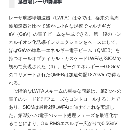
強磁場レーザ物理学
レーザ航跡場加速器（LWFA）は今では、従来の高周
波加速器と比べて遙かに小さな規模でマルチギガ
eV（GeV）の電子ビームを生成できる。第一段のトン
ネルイオン化誘導インジェクションをベースにして、
ほぼGeVの準単一エネルギー電子ビーム（QMEB）を
持つオールオプティカル・カスケードLWFAがSIOMで
初めて実現された（4）。ピークエネルギー〜0.8GeV
のコリメートされたQMEBは加速勾配187GV/mで得ら
れる。
段階的なLWFAスキームの重要な問題は、第2段への
電子のシード処理フェーズをコントロールすることで
あり、SIOMは最近2段LWFAに向けてこれを実証し
た。第2段への電子のシード処理フェーズを最適化す
ることにより、3％ RMSエネルギー広がりで0.5GeV