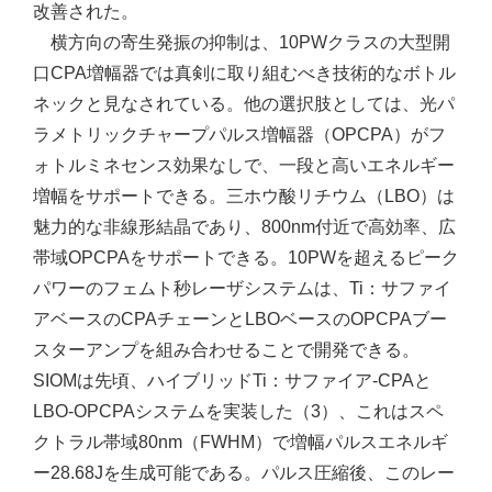
改善された。
横方向の寄生発振の抑制は、10PWクラスの大型開
口CPA増幅器では真剣に取り組むべき技術的なボトル
ネックと見なされている。他の選択肢としては、光パ
ラメトリックチャープパルス増幅器（OPCPA）がフ
ォトルミネセンス効果なしで、一段と高いエネルギー
増幅をサポートできる。三ホウ酸リチウム（LBO）は
魅力的な非線形結晶であり、800nm付近で高効率、広
帯域OPCPAをサポートできる。10PWを超えるピーク
パワーのフェムト秒レーザシステムは、Ti：サファイ
アベースのCPAチェーンとLBOベースのOPCPAブー
スターアンプを組み合わせることで開発できる。
SIOMは先頃、ハイブリッドTi：サファイア-CPAと
LBO-OPCPAシステムを実装した（3）、これはスペ
クトラル帯域80nm（FWHM）で増幅パルスエネルギ
ー28.68Jを生成可能である。パルス圧縮後、このレー