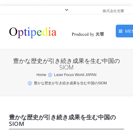
株式会社光響
ME
HOME
豊かな歴史が引き続き成果を生む中国の
ピックアップ
SIOM
You are here:
Home
Laser Focus World JAPAN
光基礎・光源
豊かな歴史が引き続き成果を生む中国のSIOM
光応用・アプリケーショ
ン
サービス
豊かな歴史が引き続き成果を生む中国の
SIOM