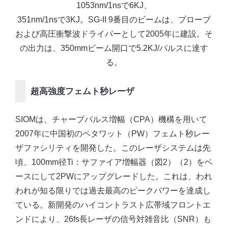
1053nm/1nsで6KJ、
351nm/1nsで3KJ。SG-II 9番目のビームは、プローブ
および高圧衝撃波ドライバーとして2005年に建設。そ
の出力は、350mmビーム開口で5.2KJ/パルスに達す
る。
超高強度フェムト秒レーザ
SIOMは、チャープパルス増幅（CPA）機構を用いて
2007年に中国初のペタワット（PW）フェムト秒レー
ザファシリティを開発した。このレーザシステムは先
頃、100mm径Ti：サファイア増幅器（図2）（2）をベ
ースにして2PWにアップグレードした。これは、われ
われが知る限りでは過去最高のピークパワーを達成し
ている。新開発のハイコントラスト広帯域フロントエ
ンドにより、26fs長レーザの信号対雑音比（SNR）も