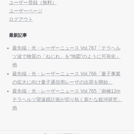
ユーザー登録（無料）
ユーザーページ
ログアウト
最新記事
最先端・光・レーザーニュース Vol.767「テラヘル
ツ波で物質の「ねじれ」を“地図”のように可視化」
他
最先端・光・レーザーニュース Vol.766「量子事業
の拡大に向け量子通信用レーザの出荷を開始」
最先端・光・レーザーニュース Vol.765「南極12m
テラヘルツ望遠鏡計画が切り拓く新たな銀河研究」
他