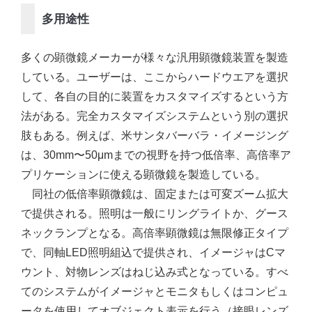
多用途性
多くの顕微鏡メーカーが様々な汎用顕微鏡装置を製造
している。ユーザーは、ここからハードウエアを選択
して、各自の目的に装置をカスタマイズするという方
法がある。完全カスタマイズシステムという別の選択
肢もある。例えば、米サンタバーバラ・イメージング
は、30mm〜50μmまでの視野を持つ低倍率、高倍率ア
プリケーションに使える顕微鏡を製造している。
同社の低倍率顕微鏡は、固定または可変ズーム拡大
で提供される。照明は一般にリングライトか、グース
ネックランプとなる。高倍率顕微鏡は無限修正タイプ
で、同軸LED照明組込で提供され、イメージャはCマ
ウント、対物レンズはねじ込み式となっている。すべ
てのシステムがイメージャとモニタもしくはコンピュ
ータを使用してオブジェクト表示を行う（接眼レンズ