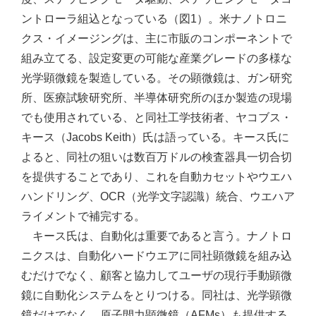
ントローラ組込となっている（図1）。米ナノトロニ
クス・イメージングは、主に市販のコンポーネントで
組み立てる、設定変更の可能な産業グレードの多様な
光学顕微鏡を製造している。その顕微鏡は、ガン研究
所、医療試験研究所、半導体研究所のほか製造の現場
でも使用されている、と同社工学技術者、ヤコブス・
キース（Jacobs Keith）氏は語っている。キース氏に
よると、同社の狙いは数百万ドルの検査器具一切合切
を提供することであり、これを自動カセットやウエハ
ハンドリング、OCR（光学文字認識）統合、ウエハア
ライメントで補完する。
キース氏は、自動化は重要であると言う。ナノトロ
ニクスは、自動化ハードウエアに同社顕微鏡を組み込
むだけでなく、顧客と協力してユーザの現行手動顕微
鏡に自動化システムをとりつける。同社は、光学顕微
鏡だけでなく、原子間力顕微鏡（AFMs）も提供する