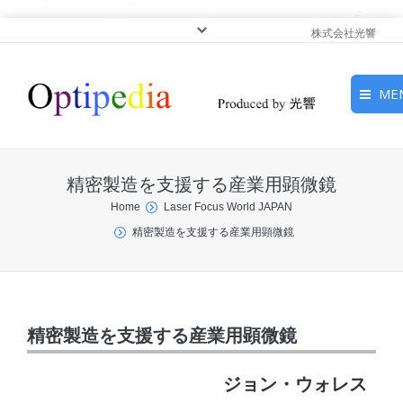
株式会社光響
ME
HOME
精密製造を支援する産業用顕微鏡
ピックアップ
You are here:
Home
Laser Focus World JAPAN
精密製造を支援する産業用顕微鏡
光基礎・光源
光応用・アプリケーショ
ン
精密製造を支援する産業用顕微鏡
サービス
ジョン・ウォレス