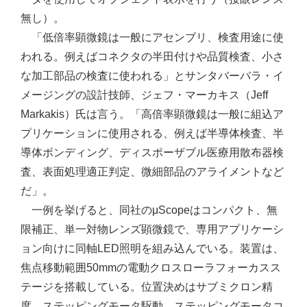
無し）。
「低倍率顕微鏡は一般にアセンブリ、検査用途に使
われる。例えばコネクタの半田付けや品質検査、小さ
な加工部品の検査に使われる」とサンタバーバラ・イ
メージングの設計技師、ジェフ・マーカキス（Jeff
Markakis）氏は言う。「高倍率顕微鏡は一般に組込ア
プリケーションに使用される、例えば半導体検査、半
導体ボンディング、ディスポーザブル医療用散布器検
査、表面処理適正判定、微細部品のアライメントなど
だ」。
一例を挙げると、同社のμScopeはコンパクト、無
限補正、単一対物レンズ顕微鏡で、専用アプリケーシ
ョン向けに同軸LED照明を組み込んでいる。装置は、
焦点移動範囲50mmの電動クロスローラフォーカスス
テージを搭載している。位置決めはサブミクロン精
度、ステッピングモータ駆動、ステッピングモータコ