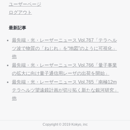
ユーザーページ
ログアウト
最新記事
最先端・光・レーザーニュース Vol.767「テラヘル
ツ波で物質の「ねじれ」を“地図”のように可視化」
他
最先端・光・レーザーニュース Vol.766「量子事業
の拡大に向け量子通信用レーザの出荷を開始」
最先端・光・レーザーニュース Vol.765「南極12m
テラヘルツ望遠鏡計画が切り拓く新たな銀河研究」
他
Copyright © 2019 Kokyo, inc