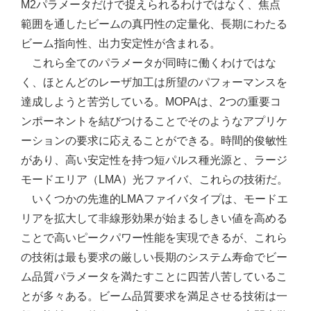
M2パラメータだけで捉えられるわけではなく、焦点
範囲を通したビームの真円性の定量化、長期にわたる
ビーム指向性、出力安定性が含まれる。
これら全てのパラメータが同時に働くわけではな
く、ほとんどのレーザ加工は所望のパフォーマンスを
達成しようと苦労している。MOPAは、2つの重要コ
ンポーネントを結びつけることでそのようなアプリケ
ーションの要求に応えることができる。時間的俊敏性
があり、高い安定性を持つ短パルス種光源と、ラージ
モードエリア（LMA）光ファイバ、これらの技術だ。
いくつかの先進的LMAファイバタイプは、モードエ
リアを拡大して非線形効果が始まるしきい値を高める
ことで高いピークパワー性能を実現できるが、これら
の技術は最も要求の厳しい長期のシステム寿命でビー
ム品質パラメータを満たすことに四苦八苦しているこ
とが多々ある。ビーム品質要求を満足させる技術は一