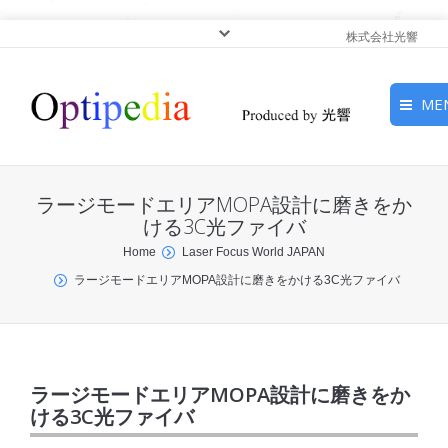
株式会社光響
ME
HOME
ラージモードエリアMOPA設計に磨きをか
ピックアップ
ける3C光ファイバ
You are here:
Home
Laser Focus World JAPAN
光基礎・光源
ラージモードエリアMOPA設計に磨きをかける3C光ファイバ
光応用・アプリケーショ
ン
サービス
ラージモードエリアMOPA設計に磨きをか
ける3C光ファイバ