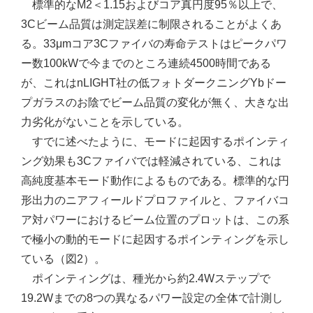
標準的なM2＜1.15およびコア真円度95％以上で、
3Cビーム品質は測定誤差に制限されることがよくあ
る。33μmコア3Cファイバの寿命テストはピークパワ
ー数100kWで今までのところ連続4500時間である
が、これはnLIGHT社の低フォトダークニングYbドー
プガラスのお陰でビーム品質の変化が無く、大きな出
力劣化がないことを示している。
すでに述べたように、モードに起因するポインティ
ング効果も3Cファイバでは軽減されている、これは
高純度基本モード動作によるものである。標準的な円
形出力のニアフィールドプロファイルと、ファイバコ
ア対パワーにおけるビーム位置のプロットは、この系
で極小の動的モードに起因するポインティングを示し
ている（図2）。
ポインティングは、種光から約2.4Wステップで
19.2Wまでの8つの異なるパワー設定の全体で計測し