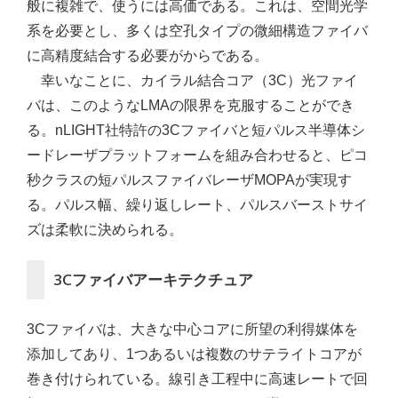
般に複雑で、使うには高価である。これは、空間光学
系を必要とし、多くは空孔タイプの微細構造ファイバ
に高精度結合する必要がからである。
幸いなことに、カイラル結合コア（3C）光ファイ
バは、このようなLMAの限界を克服することができ
る。nLIGHT社特許の3Cファイバと短パルス半導体シ
ードレーザプラットフォームを組み合わせると、ピコ
秒クラスの短パルスファイバレーザMOPAが実現す
る。パルス幅、繰り返しレート、パルスバーストサイ
ズは柔軟に決められる。
3Cファイバアーキテクチュア
3Cファイバは、大きな中心コアに所望の利得媒体を
添加してあり、1つあるいは複数のサテライトコアが
巻き付けられている。線引き工程中に高速レートで回