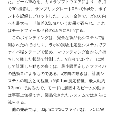
た。ビーム重心を、カメラソフトウエアにより、各点
で30s撮影し、サンプリングレート0.5sで約4分、ポイ
ントを記録しプロットした。テスト全体で、どの方向
へも最大モード偏差0.5μmという結果が得られ、これ
はモードフィールド径の1.8％に相当する。
このポインティングは、完全な製品化システムで計
測されたのではなく、ラボの実験用定盤システムでフ
ァイバ端をテープで留め、マウンティング台から片持
ちして離した状態で計測した。y方向ではパワーに対
して計測した動きの多くは、最小限固定したファイバ
の熱効果によるものである。x方向の動きは、計測シ
ステムの精度と同程度（約0.1μm測定精度、最大動約
0.3μm）であるので、モードに起因するビームの動き
は事実上無視でき、製品化されたシステムではさらに
減らせる。
他の発表では、33μmコア3Cファイバは、＞511W