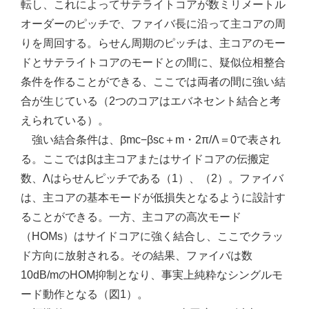
転し、これによってサテライトコアが数ミリメートル
オーダーのピッチで、ファイバ長に沿って主コアの周
りを周回する。らせん周期のピッチは、主コアのモー
ドとサテライトコアのモードとの間に、疑似位相整合
条件を作ることができる、ここでは両者の間に強い結
合が生じている（2つのコアはエバネセント結合と考
えられている）。
強い結合条件は、βmc−βsc＋m・2π/Λ＝0で表され
る。ここではβは主コアまたはサイドコアの伝搬定
数、Λはらせんピッチである（1）、（2）。ファイバ
は、主コアの基本モードが低損失となるように設計す
ることができる。一方、主コアの高次モード
（HOMs）はサイドコアに強く結合し、ここでクラッ
ド方向に放射される。その結果、ファイバは数
10dB/mのHOM抑制となり、事実上純粋なシングルモ
ード動作となる（図1）。