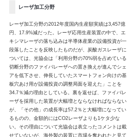
レーザ加工分野
レーザ加工分野の2012年度国内生産額実績は3,457億
円、17.9%減だった。レーザ応用生産装置の中で、エ
キシマレーザの落ち込みは半導体産業の設備投資が一
段落したことを反映したものだが、炭酸ガスレーザに
ついては、光協会は「利用分野の70%弱を占めている
切断分野のファイバレーザへの置き換えが進んでシェ
アを低下させ、伸長していたスマートフォン向けの基
板穴あけ用が設備投資の調整局面を迎えた」ことを
34.7％減の理由としている。裏を返せば、ファイバレ
ーザを採用した装置が大幅増とならなければならない
が、「その他」の成長率は57.2％と大幅増になってい
るものの、金額的にはCO2レーザよりも1ケタ少な
い。その理由について光協会は表立ったコメントは載
せていないが、海外製の装置に市場を奪われたと見て