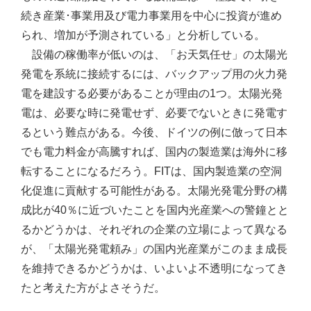
続き産業･事業用及び電力事業用を中心に投資が進め
られ、増加が予測されている」と分析している。
設備の稼働率が低いのは、「お天気任せ」の太陽光
発電を系統に接続するには、バックアップ用の火力発
電を建設する必要があることが理由の1つ。太陽光発
電は、必要な時に発電せず、必要でないときに発電す
るという難点がある。今後、ドイツの例に倣って日本
でも電力料金が高騰すれば、国内の製造業は海外に移
転することになるだろう。FITは、国内製造業の空洞
化促進に貢献する可能性がある。太陽光発電分野の構
成比が40％に近づいたことを国内光産業への警鐘とと
るかどうかは、それぞれの企業の立場によって異なる
が、「太陽光発電頼み」の国内光産業がこのまま成長
を維持できるかどうかは、いよいよ不透明になってき
たと考えた方がよさそうだ。