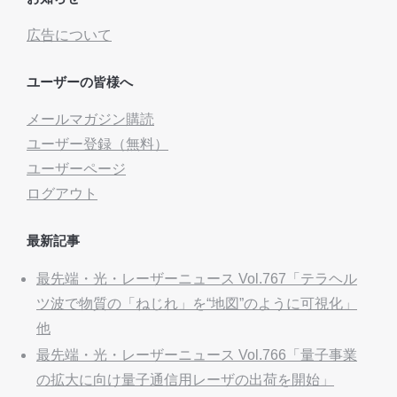
広告について
ユーザーの皆様へ
メールマガジン購読
ユーザー登録（無料）
ユーザーページ
ログアウト
最新記事
最先端・光・レーザーニュース Vol.767「テラヘル
ツ波で物質の「ねじれ」を“地図”のように可視化」
他
最先端・光・レーザーニュース Vol.766「量子事業
の拡大に向け量子通信用レーザの出荷を開始」