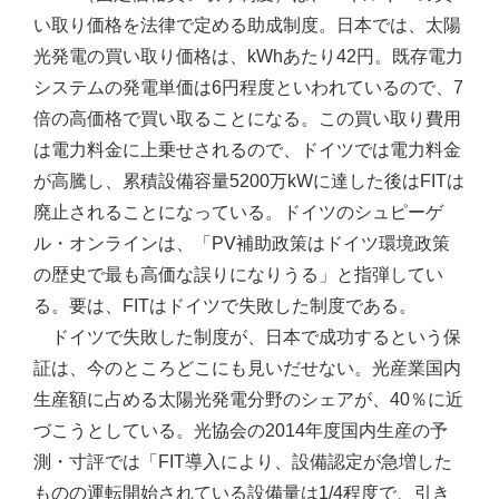
い取り価格を法律で定める助成制度。日本では、太陽
光発電の買い取り価格は、kWhあたり42円。既存電力
システムの発電単価は6円程度といわれているので、7
倍の高価格で買い取ることになる。この買い取り費用
は電力料金に上乗せされるので、ドイツでは電力料金
が高騰し、累積設備容量5200万kWに達した後はFITは
廃止されることになっている。ドイツのシュピーゲ
ル・オンラインは、「PV補助政策はドイツ環境政策
の歴史で最も高価な誤りになりうる」と指弾してい
る。要は、FITはドイツで失敗した制度である。
ドイツで失敗した制度が、日本で成功するという保
証は、今のところどこにも見いだせない。光産業国内
生産額に占める太陽光発電分野のシェアが、40％に近
づこうとしている。光協会の2014年度国内生産の予
測・寸評では「FIT導入により、設備認定が急増した
ものの運転開始されている設備量は1/4程度で、引き