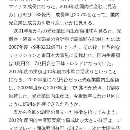
マイナス成長になった。2013年度国内生産額（見込
み）は8兆6,182億円、成長率は20.7%となって、国内
光産業は成長力を取り戻したかに見える。
2001年度からの光産業国内生産額推移を見ると、光
機器・装置＋光部品の合計額で最高額を記録したのは
2007年度（9兆8202億円）だった。その後、世界的な
リセッションと東日本大震災に見舞われ、国内生産額
は8兆円台、7兆円台と下降トレンドになっていた。
2012年度の実績は10年前の水準に逆戻りということ
になる。2002年度に7兆円台だった光産業国内生産額
は、2003年度から2007年度まで9兆円が続き、好調を
維持した。光産業国内生産は、今後数年にわたり同じ
ように好調を維持できるだろうか。
表から今回の調査の目立った特徴を拾ってみよう。
2012年度国内生産額実績で構成比が大きい分野は、デ
ィスプレイ・固体照明分野（34.7％）。次に太陽光発